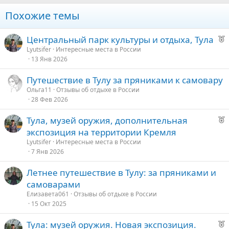
Похожие темы
Р
Центральный парк культуры и отдыха, Тула
е
Lyutsifer
Интересные места в России
13 Янв 2026
к
о
Путешествие в Тулу за пряниками к самовару
Ольга11
Отзывы об отдыхе в России
е
28 Фев 2026
д
Р
Тула, музей оружия, дополнительная
у
е
экспозиция на территории Кремля
е
к
Lyutsifer
Интересные места в России
о
7 Янв 2026
Летнее путешествие в Тулу: за пряниками и
е
самоварами
д
Елизавета061
Отзывы об отдыхе в России
15 Окт 2025
у
е
Р
Тула: музей оружия. Новая экспозиция.