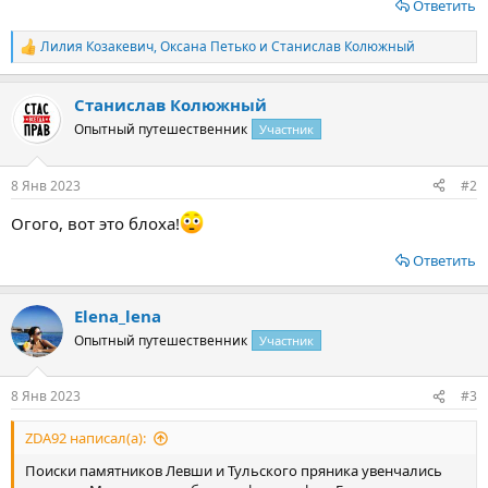
Ответить
Лилия Козакевич
,
Оксана Петько
и
Станислав Колюжный
Р
е
а
Станислав Колюжный
к
ц
Опытный путешественник
Участник
и
и
:
8 Янв 2023
#2
Огого, вот это блоха!
Ответить
Elena_lena
Опытный путешественник
Участник
8 Янв 2023
#3
ZDA92 написал(а):
Поиски памятников Левши и Тульского пряника увенчались