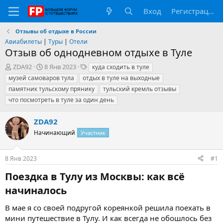
Вход
Регистрация
Отзывы об отдыхе в России
Авиабилеты
|
Туры
|
Отели
Отзыв об однодневном отдыхе в Туле
А
Д
Т
ZDA92
8 Янв 2023
куда сходить в туле
в
а
е
музей самоваров тула
отдых в туле на выходные
т
т
г
памятник тульскому прянику
тульский кремль отзывы
о
а
и
что посмотреть в туле за один день
р
н
т
а
е
ч
ZDA92
м
а
Начинающий
Участник
ы
л
а
8 Янв 2023
#1
Поездка в Тулу из Москвы: как всё
начиналось​
В мае я со своей подругой кореянкой решила поехать в
мини путешествие в Тулу. И как всегда не обошлось без