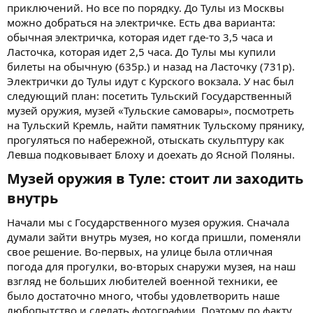
приключений. Но все по порядку. До Тулы из Москвы
можно добраться на электричке. Есть два варианта:
обычная электричка, которая идет где-то 3,5 часа и
Ласточка, которая идет 2,5 часа. До Тулы мы купили
билеты на обычную (635р.) и назад на Ласточку (731р).
Электрички до Тулы идут с Курского вокзала. У нас был
следующий план: посетить Тульский Государственный
музей оружия, музей «Тульские самовары», посмотреть
на Тульский Кремль, найти памятник Тульскому прянику,
прогуляться по набережной, отыскать скульптуру как
Левша подковывает Блоху и доехать до Ясной Поляны.
Музей оружия в Туле: стоит ли заходить
внутрь​
Начали мы с Государственного музея оружия. Сначала
думали зайти внутрь музея, но когда пришли, поменяли
свое решение. Во-первых, на улице была отличная
погода для прогулки, во-вторых снаружи музея, на наш
взгляд не больших любителей военной техники, ее
было достаточно много, чтобы удовлетворить наше
любопытство и сделать фотографии. Поэтому по факту