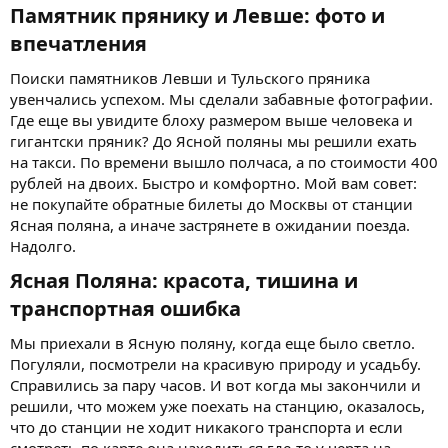
Памятник прянику и Левше: фото и
впечатления​
Поиски памятников Левши и Тульского пряника
увенчались успехом. Мы сделали забавные фотографии.
Где еще вы увидите блоху размером выше человека и
гигантски пряник? До Ясной поляны мы решили ехать
на такси. По времени вышло полчаса, а по стоимости 400
рублей на двоих. Быстро и комфортно. Мой вам совет:
не покупайте обратные билеты до Москвы от станции
Ясная поляна, а иначе застрянете в ожидании поезда.
Надолго.
Ясная Поляна: красота, тишина и
транспортная ошибка​
Мы приехали в Ясную поляну, когда еще было светло.
Погуляли, посмотрели на красивую природу и усадьбу.
Справились за пару часов. И вот когда мы закончили и
решили, что можем уже поехать на станцию, оказалось,
что до станции не ходит никакого транспорта и если
смотреть по карте она находиться где-то у черта на