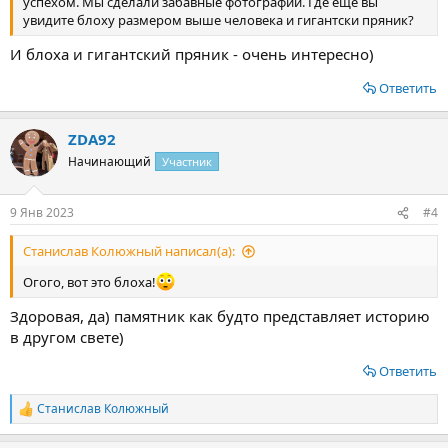
успехом. Мы сделали забавные фотографии. Где еще вы
увидите блоху размером выше человека и гигантски пряник?
И блоха и гигантский пряник - очень интересно)
Ответить
ZDA92
Начинающий
Участник
9 Янв 2023
#4
Станислав Колюжный написал(а):
Огого, вот это блоха!
Здоровая, да) памятник как будто представляет историю
в другом свете)
Ответить
Станислав Колюжный
Р
е
а