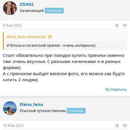
ZDA92
к
ц
Начинающий
Участник
и
и
:
9 Янв 2023
#5
Elena_lena написал(а):
И блоха и гигантский пряник - очень интересно)
Стоит обязательно при поездке купить пряники именно
там: очень вкусные. С разными начинками и в разных
формах)
А с пряником выйдет веселое фото, его можно как будто
катить 2 людям)
Ответить
Elena_lena
Опытный путешественник
Участник
10 Янв 2023
#6