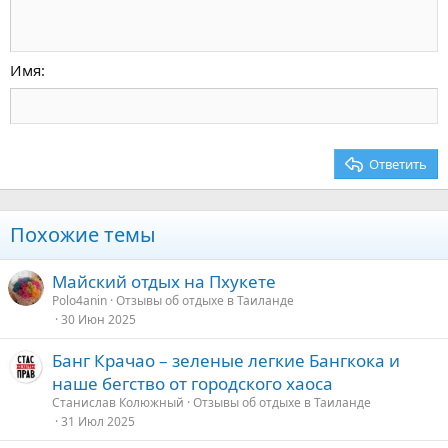
Увеличить отступ
10
Удалить черновик
По центру
Заголовок 1
Book Antiqua
Уменьшить отступ
12
Courier New
По правому краю
Заголовок 2
15
Georgia
Выравнивание текста
Имя
Заголовок 3
18
Tahoma
22
Times New Roman
26
Trebuchet MS
Ответить
Verdana
Похожие темы
Майский отдых на Пхукете
Polo4anin
Отзывы об отдыхе в Таиланде
30 Июн 2025
Банг Крачао – зеленые легкие Бангкока и
наше бегство от городского хаоса
Станислав Колюжный
Отзывы об отдыхе в Таиланде
31 Июл 2025