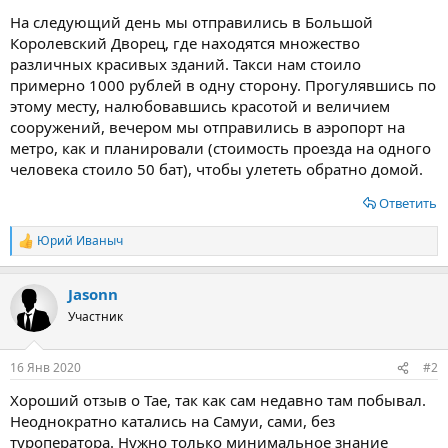
На следующий день мы отправились в Большой
Королевский Дворец, где находятся множество
различных красивых зданий. Такси нам стоило
примерно 1000 рублей в одну сторону. Прогулявшись по
этому месту, налюбовавшись красотой и величием
сооружений, вечером мы отправились в аэропорт на
метро, как и планировали (стоимость проезда на одного
человека стоило 50 бат), чтобы улететь обратно домой.
Ответить
Юрий Иваныч
Р
е
а
Jasonn
к
ц
Участник
и
и
:
16 Янв 2020
#2
Хороший отзыв о Тае, так как сам недавно там побывал.
Неоднократно катались на Самуи, сами, без
туроператора. Нужно только минимальное знание