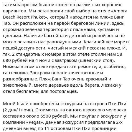
таким запросом было множество различных хороших
вариантов. Мы остановили свой выбор на отеле «Amora
Beach Resort Phuket», который находится на пляже Банг
Тао. Он расположен на первой береговой линии, здесь
огромная зеленая территория с пальмами, кустами и
цветами. Наличие бассейна и детской игровой зоны не
могло оставить нас равнодушными. Красивейшее море в
пешей доступности, чистый и мелкий песок на пляже. И,
так, 2 стандартных номера в этом отеле стоили нам 58
680 рублей на 4 ночи с завтраком (шведский стол).
Номера в этом отеле нуждаются в ремонте, и, особенно,
сантехника. Завтраки вполне качественные и
разнообразные. Пляж Банг Тао очень красивый и
живописный, много деревьев вдоль берега. Лежаки у
отеля бесплатны для постояльцев.
Мной были приобретены экскурсии на острова Пхи Пхи
(2 дня/1ночь). Стоимость на одного взрослого человека
составило около 6500 рублей. Мы покупали экскурсии у
компании «Pegas». Данная экскурсия предполагала 2-х
дневной выезд по 11 островам Пхи Пхи провинции