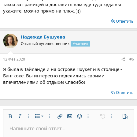
такси за границей и доставить вам еду туда куда вы
укажите, можно прямо на пляж. )))
Ответить
Надежда Бушуева
Опытный путешественник
Участник
12 Фев 2020
#6
Я была в Тайланде и на острове Пхукет и в столице -
Бангкоке. Вы интересно поделились своими
впечатлениями об отдыхе! Спасибо!
Ответить
Нумерованный список
Жирный
Курсив
Дополнительно...
Список
Дополнительно...
Вставить ссылку
Вставить изображение
Смайлы
Дополнительно...
Отменить
Дополнительн
Предп
Маркированный список
Напишите свой ответ...
По левому краю
9
Обычный
Сохранить черновик
Arial
Размер шрифта
Выравнивание
Цитата
Повторить
Медиа
Переключить режим работы редактора
Цвет текста
Формат параграфа
Вставить таблицу
Удалить форматирование
Шрифт
Вставить горизонтальную линию
Черновики
Зачёркнутый
Спойлер
Подчёркнутый
Код
Однострочный код
Однострочный спойлер