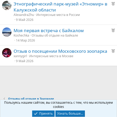
Р
Этнографический парк-музей «Этномир» в
е
Калужской области
к
AlexandraZhu
Интересные места в России
о
9 Май 2026
Р
Моя первая встреча с Байкалом
е
е
Koshechka
Отзывы об отдыхе на Байкале
14 Мар 2026
к
д
о
у
Р
Отзыв о посещении Московского зоопарка
е
е
xannygirl
Интересные места в Москве
е
9 Май 2026
к
о
д
у
е
е
д
у
Отзывы об отдыхе в Таиланде
е
Пользуясь нашим сайтом, вы соглашаетесь с тем, что мы используем
cookies
Контакты
Условия и правила
Политика конфиденциальности
Принять
Узнать больше...
Помощь
Главная
R