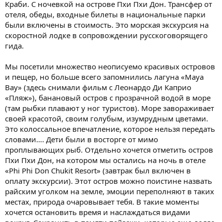
Краби. С ночевкой на острове Пхи Пхи Дон. Трансфер от
отеля, обеды, входные билеты в национальные парки
были включены в стоимость. Это морская экскурсия на
скоростной лодке в сопровождении русскоговорящего
гида.
Мы посетили множество неописуемо красивых островов
и пещер, но больше всего запомнились лагуна «Maya
Bay» (здесь снимали фильм с Леонардо Ди Каприо
«Пляж»), банановый остров с прозрачной водой в море
(там рыбки плавают у ног туристов). Море завораживает
своей красотой, своим голубым, изумрудным цветами.
Это колоссальное впечатление, которое нельзя передать
словами…. Дети были в восторге от мимо
проплывающих рыб. Отдельно хочется отметить остров
Пхи Пхи Дон, на котором мы остались на ночь в отеле
«Phi Phi Don Chukit Resort» (завтрак был включен в
оплату экскурсии). Этот остров можно поистине назвать
райским уголком на земле, эмоции переполняют в таких
местах, природа очаровывает тебя. В такие моменты
хочется остановить время и наслаждаться видами