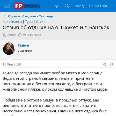
Вход
Регистрация
Отзывы об отдыхе в Таиланде
Авиабилеты
|
Туры
|
Отели
Отзыв об отдыхе на о. Пхукет и г. Бангкок
А
Д
Гаяне
15 Янв 2020
в
а
т
т
Гаяне
о
а
Участник
р
н
т
а
е
ч
15 Янв 2020
#1
м
а
ы
л
Таиланд всегда занимает особое место в мое сердце.
а
Ведь с этой страной связаны теплые, приятные
воспоминания о бесконечном лете, о бескрайнем и
живописном пляже, о ярком солнышке и чистом море.
Побывав на острове Самуи в прошлый отпуск, мы
решили, этот отпуск провести так, чтоб захватить
несколько мест назначения. План нашего отдыха был