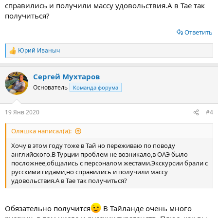
справились и получили массу удовольствия.А в Тае так
получиться?
Ответить
Юрий Иваныч
Р
е
а
Сергей Мухтаров
к
ц
Основатель
Команда форума
и
и
:
19 Янв 2020
#4
Оляшка написал(а):
Хочу в этом году тоже в Тай но переживаю по поводу
английского.В Турции проблем не возникало,в ОАЭ было
посложнее,общались с персоналом жестами.Экскурсии брали с
русскими гидами,но справились и получили массу
удовольствия.А в Тае так получиться?
Обязательно получится
В Тайланде очень много