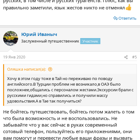
русских, в том числе и русских турагенств. Плюс, как вы
правильно заметили, язык жестов никто не отменял
Ответить
Юрий Иваныч
Заслуженный путешественник
Участник
19 Янв 2020
#5
Оляшка написал(а):
Хочу в этом году тоже в Тай но переживаю по поводу
английского.В Турции проблем не возникало,в ОАЭ было
посложнее,общались с персоналом жестами.Экскурсии брали с
русскими гидами,но справились и получили массу
удовольствия.А в Тае так получиться?
Не бойтесь путешествовать, бойтесь потом жалеть о том
что была возможность и не воспользовались. Не
забывайте что у вас сейчас в руках современный
сотовый телефон, пользуйтесь его приложениями, они
вам помогут и перевести любые ваши фразы и вызвать