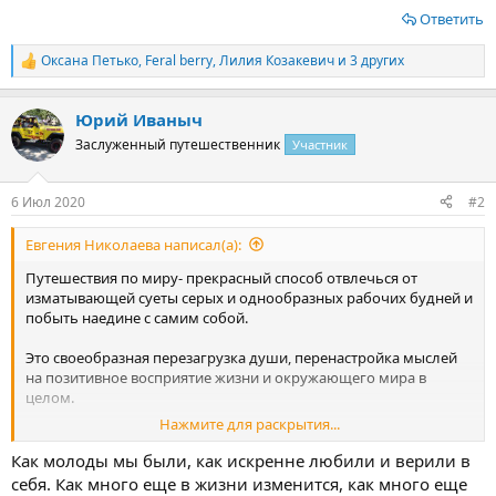
Ответить
Оксана Петько
,
Feral berry
,
Лилия Козакевич
и 3 других
Р
е
а
Юрий Иваныч
к
ц
Заслуженный путешественник
Участник
и
и
:
6 Июл 2020
#2
Евгения Николаева написал(а):
Путешествия по миру- прекрасный способ отвлечься от
изматывающей суеты серых и однообразных рабочих будней и
побыть наедине с самим собой.
Это своеобразная перезагрузка души, перенастройка мыслей
на позитивное восприятие жизни и окружающего мира в
целом.
Нажмите для раскрытия...
Ко мне это осознание пришло совсем недавно. И с того самого
момента дорога в новое место, в котором я ещё никогда не
Как молоды мы были, как искренне любили и верили в
была, ассоциируется у меня с одними из самых светлых
себя. Как много еще в жизни изменится, как много еще