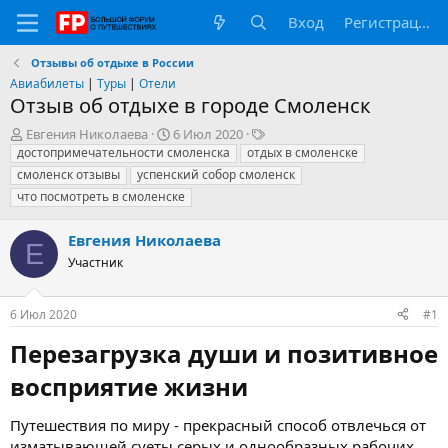
Вход
Регистрация
Отзывы об отдыхе в России
Авиабилеты
|
Туры
|
Отели
Отзыв об отдыхе в городе Смоленск
А
Д
Т
Евгения Николаева
6 Июл 2020
в
а
е
достопримечательности смоленска
отдых в смоленске
т
т
г
смоленск отзывы
успенский собор смоленск
о
а
и
что посмотреть в смоленске
р
н
т
а
Евгения Николаева
е
ч
Е
м
а
Участник
ы
л
а
6 Июл 2020
#1
Перезагрузка души и позитивное
восприятие жизни​
Путешествия по миру - прекрасный способ отвлечься от
изматывающей суеты серых и однообразных рабочих