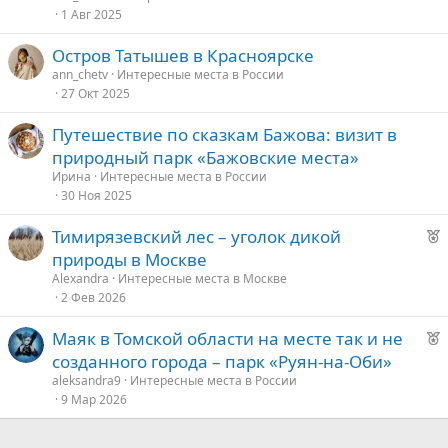
1 Авг 2025
Остров Татышев в Красноярске
ann_chetv
Интересные места в России
27 Окт 2025
Путешествие по сказкам Бажова: визит в
природный парк «Бажовские места»
Иpинa
Интересные места в России
30 Ноя 2025
Р
Тимирязевский лес – уголок дикой
е
природы в Москве
к
Alexandra
Интересные места в Москве
о
2 Фев 2026
Р
Маяк в Томской области на месте так и не
е
е
созданного города – парк «Руян-на-Оби»
к
д
aleksandra9
Интересные места в России
о
9 Мар 2026
у
е
е