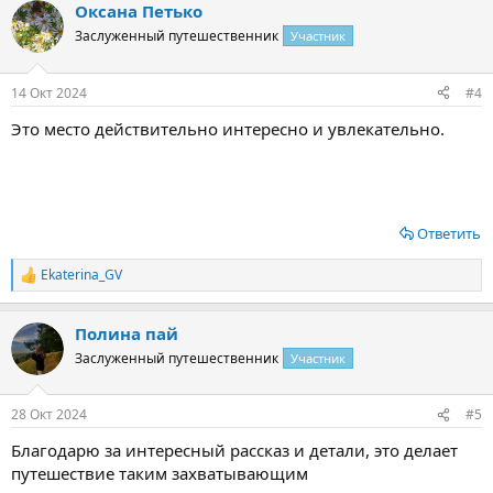
Оксана Петько
к
ц
Заслуженный путешественник
Участник
и
и
:
14 Окт 2024
#4
Это место действительно интересно и увлекательно.
Ответить
Ekaterina_GV
Р
е
а
Полина пай
к
ц
Заслуженный путешественник
Участник
и
и
:
28 Окт 2024
#5
Благодарю за интересный рассказ и детали, это делает
путешествие таким захватывающим