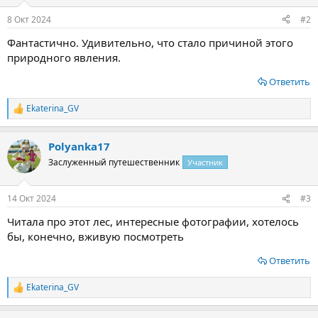
и
:
8 Окт 2024
#2
Фантастично. Удивительно, что стало причиной этого
природного явления.
Ответить
Ekaterina_GV
Р
е
а
Polyanka17
к
ц
Заслуженный путешественник
Участник
и
и
:
14 Окт 2024
#3
Читала про этот лес, интересные фотографии, хотелось
бы, конечно, вживую посмотреть
Ответить
Ekaterina_GV
Р
е
а