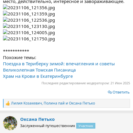
место, действительно, интересное и завораживающее.
***********
Похожие темы:
Поездка в Териберку зимой: впечатления и советы
Великолепная Томская Писаница
Храм на Крови в Екатеринбурге
Последнее редактирование модератором:
21 Июн 2025
Ответить
Лилия Козакевич
,
Полина пай
и
Оксана Петько
Р
е
а
Оксана Петько
к
ц
Заслуженный путешественник
Участник
и