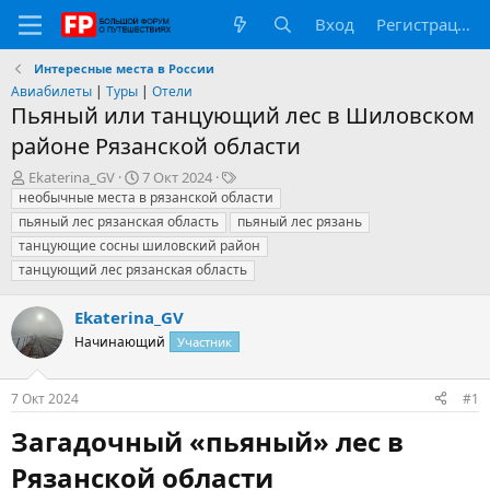
Вход
Регистрация
Интересные места в России
Авиабилеты
|
Туры
|
Отели
Пьяный или танцующий лес в Шиловском
районе Рязанской области
А
Д
Т
Ekaterina_GV
7 Окт 2024
в
а
е
необычные места в рязанской области
т
т
г
пьяный лес рязанская область
пьяный лес рязань
о
а
и
танцующие сосны шиловский район
р
н
танцующий лес рязанская область
т
а
е
ч
м
а
Ekaterina_GV
ы
л
Начинающий
Участник
а
7 Окт 2024
#1
Загадочный «пьяный» лес в
Рязанской области​