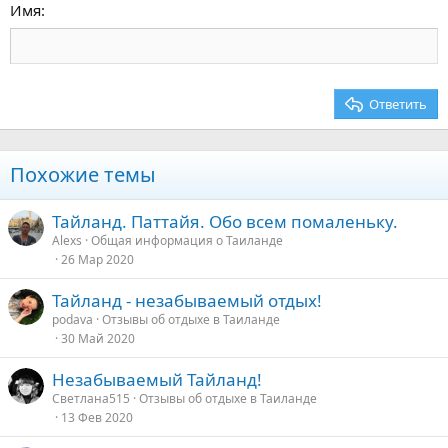
15
Georgia
Выравнивание текста
Имя
Заголовок 3
18
Tahoma
22
Times New Roman
26
Trebuchet MS
Ответить
Verdana
Похожие темы
Тайланд. Паттайя. Обо всем помаленьку.
Alexs
Общая информация о Таиланде
26 Мар 2020
Тайланд - незабываемый отдых!
podava
Отзывы об отдыхе в Таиланде
30 Май 2020
Незабываемый Тайланд!
Светлана515
Отзывы об отдыхе в Таиланде
13 Фев 2020