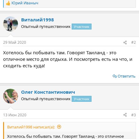
Юрий Иваныч
Р
е
а
Виталий1998
к
ц
Опытный путешественник
Участник
и
и
:
29 Май 2020
#2
Хотелось бы побывать там. Говорят Таиланд - это
отличное место для отдыха. И посмотреть есть на что, и
сходить есть куда!
Ответить
Олег Константинович
Опытный путешественник
Участник
13 Июн 2020
#3
Виталий1998 написал(а):
Хотелось бы побывать там. Говорят Таиланд - это отличное