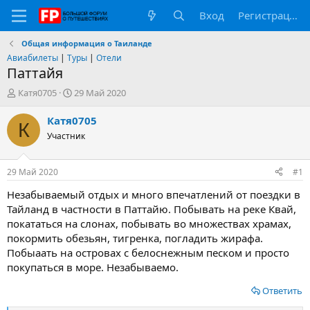
Вход
Регистрация
Общая информация о Таиланде
Авиабилеты
|
Туры
|
Отели
Паттайя
А
Д
Катя0705
29 Май 2020
в
а
т
т
Катя0705
К
о
а
Участник
р
н
т
а
е
ч
29 Май 2020
#1
м
а
ы
л
Незабываемый отдых и много впечатлений от поездки в
а
Тайланд в частности в Паттайю. Побывать на реке Квай,
покататься на слонах, побывать во множествах храмах,
покормить обезьян, тигренка, погладить жирафа.
Побыаать на островах с белоснежным песком и просто
покупаться в море. Незабываемо.
Ответить