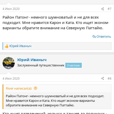
4 Июл 2020
#7
Район Патонг- немного шумноватый и не для всех
подходит. Мне нравится Карон и Ката. Кто ищет эконом-
варианты обратите внимание на Северную Паттайю.
Ответить
Юрий Иваныч
Р
е
а
Юрий Иваныч
к
ц
Заслуженный путешественник
Участник
и
и
:
4 Июл 2020
#8
River написал(а):
Район Патонг- немного шумноватый и не для всех подходит.
Мне нравится Карон и Ката. Кто ищет эконом-варианты
обратите внимание на Северную Паттайю.
Кто ищет развлечений, музыки и танцев до полуночи -