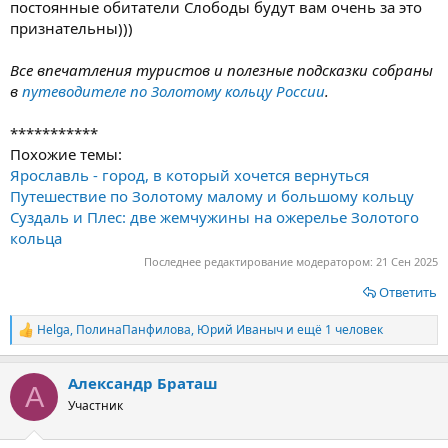
постоянные обитатели Слободы будут вам очень за это
признательны)))
Все впечатления туристов и полезные подсказки собраны
в
путеводителе по Золотому кольцу России
.
***********
Похожие темы:
Ярославль - город, в который хочется вернуться
Путешествие по Золотому малому и большому кольцу
Суздаль и Плес: две жемчужины на ожерелье Золотого
кольца
Последнее редактирование модератором:
21 Сен 2025
Ответить
Helga
,
ПолинаПанфилова
,
Юрий Иваныч
и ещё 1 человек
Р
е
а
Александр Браташ
к
А
ц
Участник
и
и