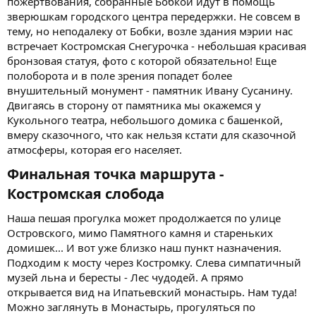
пожертвования, собранные Бобкой идут в помощь
зверюшкам городского центра передержки. Не совсем в
тему, но неподалеку от Бобки, возле здания мэрии нас
встречает Костромская Снегурочка - небольшая красивая
бронзовая статуя, фото с которой обязательно! Еще
полоборота и в поле зрения попадет более
внушительный монумент - памятник Ивану Сусанину.
Двигаясь в сторону от памятника мы окажемся у
Кукольного театра, небольшого домика с башенкой,
вмеру сказочного, что как нельзя кстати для сказочной
атмосферы, которая его населяет.
Финальная точка маршрута -
Костромская слобода​
Наша пешая прогулка может продолжается по улице
Островского, мимо Памятного камня и стареньких
домишек... И вот уже близко наш пункт назначения.
Подходим к мосту через Костромку. Слева симпатичный
музей льна и бересты - Лес чудодей. А прямо
открывается вид на Ипатьевский монастырь. Нам туда!
Можно заглянуть в Монастырь, прогуляться по