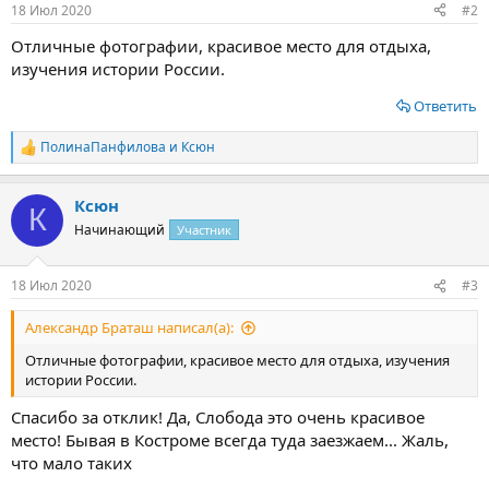
:
18 Июл 2020
#2
Отличные фотографии, красивое место для отдыха,
изучения истории России.
Ответить
ПолинаПанфилова
и
Ксюн
Р
е
а
Ксюн
к
К
ц
Начинающий
Участник
и
и
:
18 Июл 2020
#3
Александр Браташ написал(а):
Отличные фотографии, красивое место для отдыха, изучения
истории России.
Спасибо за отклик! Да, Слобода это очень красивое
место! Бывая в Костроме всегда туда заезжаем... Жаль,
что мало таких