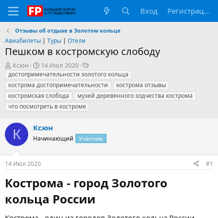
Вход
Регистрация
Отзывы об отдыхе в Золотом кольце
Авиабилеты
|
Туры
|
Отели
Пешком в костромскую слободу
А
Д
Т
Ксюн
14 Июл 2020
в
а
е
достопримечательности золотого кольца
т
т
г
кострома достопримечательности
кострома отзывы
о
а
и
костромская слобода
музей деревянного зодчества кострома
р
н
что посмотреть в костроме
т
а
е
ч
м
а
Ксюн
К
ы
л
Начинающий
Участник
а
14 Июл 2020
#1
Кострома - город Золотого
кольца России​
Кострома - один из городов Золотого кольца России.