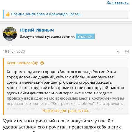
Ответить
ПолинаПанфилова
и
Александр Браташ
Р
е
а
Юрий Иваныч
к
ц
Заслуженный путешественник
Участник
и
и
:
19 Июл 2020
#4
Ксюн написал(а):
Кострома - один из городов Золотого кольца России. Хотя
город довольно древний, сейчас он больше напоминает
сонный маленький райцентр. С одной стороны ожидать
многого от экскурсии в Костроме не стоит, но с другой - можно
здесь найти действительно интересные места. Сегодня я
провожу вас в одно из моих любимых мест в Костроме - Музей
деревянного зодчества "Костромская слобода". Если приехать
в город ненадолго, можно сразу смело ехать туда. Ну, а если у
Нажмите для раскрытия...
вас есть несколько часов для спокойной прогулки, предлагаю
прогуляться в слободу пешком (благо расстояния здесь
Удивительно приятный отзыв получился у вас. Я с
позволяют), а заодно, краем глаза, посмотреть на город
удовольствием его прочитал, представляя себя в этих
изнутри.