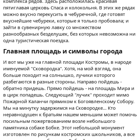
комплекса рядов. Здесь расположилась красивая
пятиглавая церковь Спаса и колокольня. В этих же рядах
можно вкусно перекусить в чебуречной, где готовят
вкуснейшие чебуреки, которые я только пробовала; и
зайти в сувенирную лавку со множеством
разнообразных безделушек, без которых невозможна ни
одна туристическая поездка.
Главная площадь и символы города​
И вот мы уже на главной площади Костромы, в народе
именуемой "Сковородка". Хотя, на мой взгляд, она
больше походит на солнышко, лучики которого
разбегаются в разные стороны. Направо пойдешь -
обратно придешь. Прямо пойдешь - на площадь Мира и
в цирк попадешь. Следующий "лучик" проходит мимо
Пожарной Каланчи прямиком к Богоявленскому Собору.
Мы на минутку задержимся на Сковородке... Кто
неравнодушен к братьям нашем меньшим может помочь
посильным пожертвованием возле небольшого
памятника собаке Бобке. Этот небольшой монумент
изготовлен по рисункам костромских школьников, а все