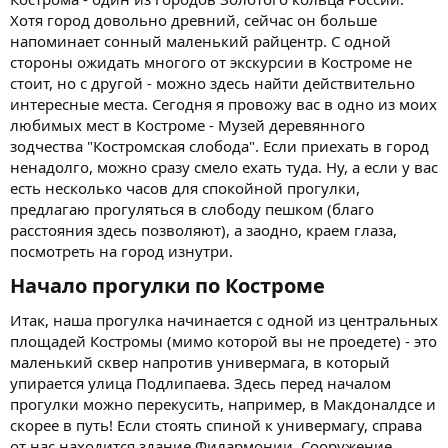
Хотя город довольно древний, сейчас он больше
напоминает сонный маленький райцентр. С одной
стороны ожидать многого от экскурсии в Костроме не
стоит, но с другой - можно здесь найти действительно
интересные места. Сегодня я провожу вас в одно из моих
любимых мест в Костроме - Музей деревянного
зодчества "Костромская слобода". Если приехать в город
ненадолго, можно сразу смело ехать туда. Ну, а если у вас
есть несколько часов для спокойной прогулки,
предлагаю прогуляться в слободу пешком (благо
расстояния здесь позволяют), а заодно, краем глаза,
посмотреть на город изнутри.
Начало прогулки по Костроме​
Итак, наша прогулка начинается с одной из центральных
площадей Костромы (мимо которой вы не проедете) - это
маленький сквер напротив универмага, в который
упирается улица Подлипаева. Здесь перед началом
прогулки можно перекусить, например, в Макдоналдсе и
скорее в путь! Если стоять спиной к универмагу, справа
от нас находится здание Филармонии. Сооружение