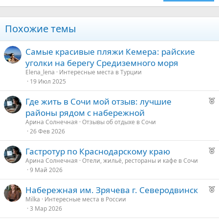
Verdana
Похожие темы
Самые красивые пляжи Кемера: райские
уголки на берегу Средиземного моря
Elena_lena
Интересные места в Турции
19 Июл 2025
Р
Где жить в Сочи мой отзыв: лучшие
е
районы рядом с набережной
к
Арина Солнечная
Отзывы об отдыхе в Сочи
о
26 Фев 2026
Р
Гастротур по Краснодарскому краю
е
е
Арина Солнечная
Отели, жильё, рестораны и кафе в Сочи
9 Май 2026
к
д
о
у
Р
Набережная им. Зрячева г. Северодвинск
е
е
Milka
Интересные места в России
е
3 Мар 2026
к