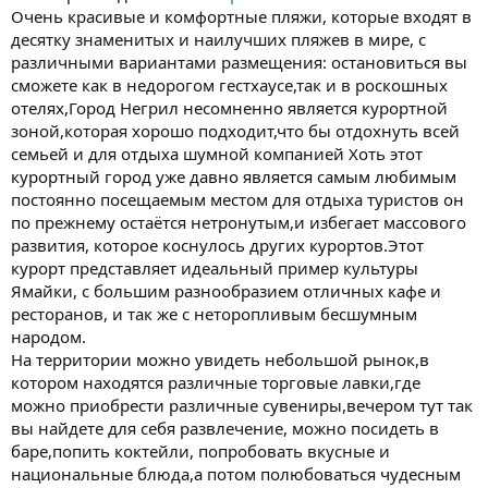
Очень красивые и комфортные пляжи, которые входят в
десятку знаменитых и наилучших пляжев в мире, с
различными вариантами размещения: остановиться вы
сможете как в недорогом гестхаусе,так и в роскошных
отелях,Город Негрил несомненно является курортной
зоной,которая хорошо подходит,что бы отдохнуть всей
семьей и для отдыха шумной компанией Хоть этот
курортный город уже давно является самым любимым
постоянно посещаемым местом для отдыха туристов он
по прежнему остаётся нетронутым,и избегает массового
развития, которое коснулось других курортов.Этот
курорт представляет идеальный пример культуры
Ямайки, с большим разнообразием отличных кафе и
ресторанов, и так же с неторопливым бесшумным
народом.
На территории можно увидеть небольшой рынок,в
котором находятся различные торговые лавки,где
можно приобрести различные сувениры,вечером тут так
вы найдете для себя развлечение, можно посидеть в
баре,попить коктейли, попробовать вкусные и
национальные блюда,а потом полюбоваться чудесным