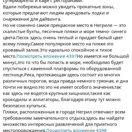
супермаркеты и кафе с ресторанами.
Вдали побережья можно увидеть прокатные зоны,
которые предлагают людям арендовать лодки и
снаряжение для дайвинга.
Но не сомнено самое прекрасное место в Негриле — это
скалистые бухты, песочные пляжи и море темно- синего
цвета.Песок здесь очень теплый и придает белый цвет
всему пляжу.Самое популярное место на пляже это
кровавый залив.Это идеально спокойное и тихое
место.
Посмотреть вложение 4397
Но имеется не большой
минус,это то что бы попасть в море, необходимо будет
спуститься с каменной платформы по оборудованной
лестнице.Река, протекающая здесь состоит из многих
различных порогов, вода правда немного грязная, и дна
почти не видно.Но это не имеет особого значения,так
как здесь не водятся крупные хищники,такие как
крокодилы и аллигаторы, благодаря этому тут можно
безопасно купаться.
Пляжи, расположенные в городе Негрил отвечают всем
требованиям замечательного отдыха,здесь вы найдете
множество интересных развлечений для приятного
местопровождения.
Посмотреть вложение 4398