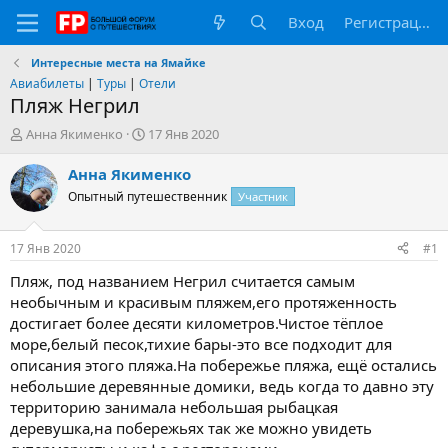
Вход
Регистрация
Интересные места на Ямайке
Авиабилеты
|
Туры
|
Отели
Пляж Негрил
А
Д
Анна Якименко
17 Янв 2020
в
а
т
т
Анна Якименко
о
а
Опытный путешественник
Участник
р
н
т
а
е
ч
17 Янв 2020
#1
м
а
ы
л
Пляж, под названием Негрил считается самым
а
необычным и красивым пляжем,его протяженность
достигает более десяти километров.Чистое тёплое
море,белый песок,тихие бары-это все подходит для
описания этого пляжа.На побережье пляжа, ещё остались
небольшие деревянные домики, ведь когда то давно эту
территорию занимала небольшая рыбацкая
деревушка,на побережьях так же можно увидеть