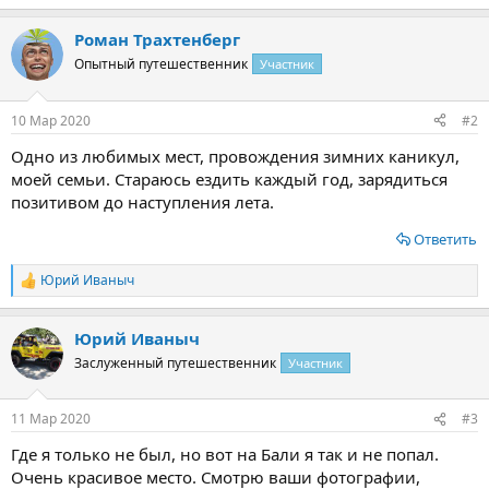
Роман Трахтенберг
Опытный путешественник
Участник
10 Мар 2020
#2
Одно из любимых мест, провождения зимних каникул,
моей семьи. Стараюсь ездить каждый год, зарядиться
позитивом до наступления лета.
Ответить
Юрий Иваныч
Р
е
а
Юрий Иваныч
к
ц
Заслуженный путешественник
Участник
и
и
:
11 Мар 2020
#3
Где я только не был, но вот на Бали я так и не попал.
Очень красивое место. Смотрю ваши фотографии,