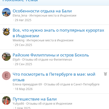
Особенности отдыха на Бали
Elena_lena
Интересные места в Индонезии
29 Авг 2025
Все, что нужно знать о популярных курортах
в Индонезии
Weeking
Интересные места в Индонезии
29 Сен 2025
Райские Филиппины и остров Бохоль
Elijah
Отзывы об отдыхе на Филиппинах
29 Сен 2025
Р
Что посмотреть в Петербурге в мае: мой
Е
е
отзыв
к
Елена премудрая 69
Отзывы об отдыхе в Санкт-Петербурге
о
18 Мар 2026
Путешествие на Бали
е
Yuliya86
Отзывы об отдыхе в Индонезии
1 Ноя 2025