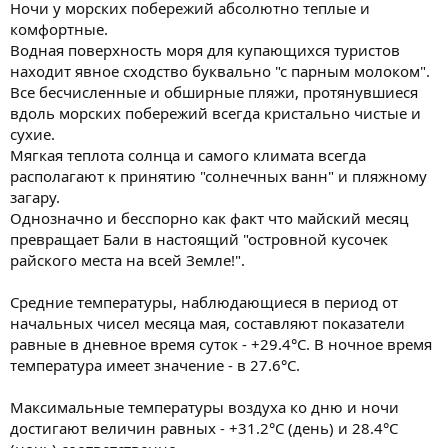
Ночи у морских побережий абсолютно теплые и
комфортные.
Водная поверхность моря для купающихся туристов
находит явное сходство буквально "с парным молоком".
Все бесчисленные и обширные пляжи, протянувшиеся
вдоль морских побережий всегда кристально чистые и
сухие.
Мягкая теплота солнца и самого климата всегда
располагают к принятию "солнечных ванн" и пляжному
загару.
Однозначно и бесспорно как факт что майский месяц
превращает Бали в настоящий "островной кусочек
райского места на всей Земле!".
Средние температуры, наблюдающиеся в период от
начальных чисел месяца мая, составляют показатели
равные в дневное время суток - +29.4°С. В ночное время
температура имеет значение - в 27.6°С.
Максимальные температуры воздуха ко дню и ночи
достигают величин равных - +31.2°С (день) и 28.4°С