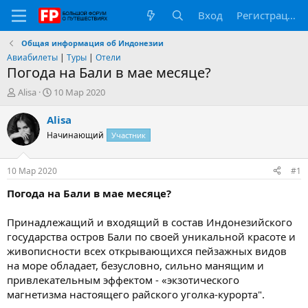
Вход
Регистрация
Общая информация об Индонезии
Авиабилеты
|
Туры
|
Отели
Погода на Бали в мае месяце?
А
Д
Alisa
10 Мар 2020
в
а
т
т
Alisa
о
а
Начинающий
Участник
р
н
т
а
е
ч
10 Мар 2020
#1
м
а
ы
л
Погода на Бали в мае месяце?
а
Принадлежащий и входящий в состав Индонезийского
государства остров Бали по своей уникальной красоте и
живописности всех открывающихся пейзажных видов
на море обладает, безусловно, сильно манящим и
привлекательным эффектом - «экзотического
магнетизма настоящего райского уголка-курорта".