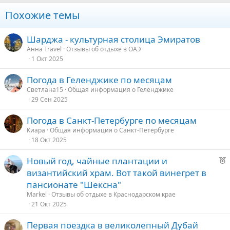
Похожие темы
Шарджа - культурная столица Эмиратов
Анна Travel
Отзывы об отдыхе в ОАЭ
1 Окт 2025
Погода в Геленджике по месяцам
Светлана15
Общая информация о Геленджике
29 Сен 2025
Погода в Санкт-Петербурге по месяцам
Киара
Общая информация о Санкт-Петербурге
18 Окт 2025
Р
Новый год, чайные плантации и
е
византийский храм. Вот такой винегрет в
к
пансионате "Шексна"
о
Markel
Отзывы об отдыхе в Краснодарском крае
21 Окт 2025
е
Первая поездка в великолепный Дубай