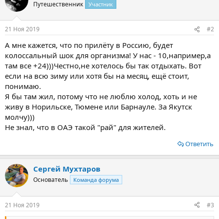
ц
Путешественник
Участник
и
и
:
21 Ноя 2019
#2
А мне кажется, что по прилёту в Россию, будет
колоссальный шок для организма! У нас - 10,например,а
там все +24)))Честно,не хотелось бы так отдыхать. Вот
если на всю зиму или хотя бы на месяц, ещё стоит,
понимаю.
Я бы там жил, потому что не люблю холод, хоть и не
живу в Норильске, Тюмене или Барнауле. За Якутск
молчу)))
Не знал, что в ОАЭ такой "рай" для жителей.
Ответить
Сергей Мухтаров
Основатель
Команда форума
21 Ноя 2019
#3