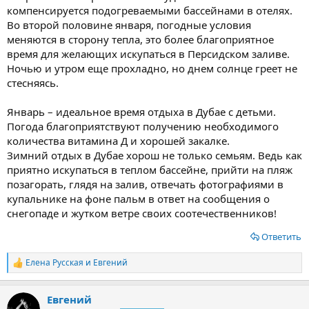
компенсируется подогреваемыми бассейнами в отелях.
Во второй половине января, погодные условия
меняются в сторону тепла, это более благоприятное
время для желающих искупаться в Персидском заливе.
Ночью и утром еще прохладно, но днем солнце греет не
стесняясь.
Январь – идеальное время отдыха в Дубае с детьми.
Погода благоприятствуют получению необходимого
количества витамина Д и хорошей закалке.
Зимний отдых в Дубае хорош не только семьям. Ведь как
приятно искупаться в теплом бассейне, прийти на пляж
позагорать, глядя на залив, отвечать фотографиями в
купальнике на фоне пальм в ответ на сообщения о
снегопаде и жутком ветре своих соотечественников!
Ответить
Елена Русская
и
Евгений
Р
е
а
Евгений
к