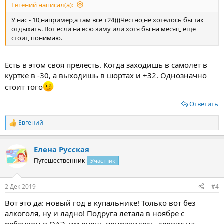
Евгений написал(а):
У нас - 10,например,а там все +24)))Честно,не хотелось бы так
отдыхать. Вот если на всю зиму или хотя бы на месяц, ещё
стоит, понимаю.
Есть в этом своя прелесть. Когда заходишь в самолет в
куртке в -30, а выходишь в шортах и +32. Однозначно
стоит того
Ответить
Евгений
Р
е
а
Елена Русская
к
ц
Путешественник
Участник
и
и
:
2 Дек 2019
#4
Вот это да: новый год в купальнике! Только вот без
алкоголя, ну и ладно! Подруга летала в ноябре с
ребенком в ОАЭ, им очень понравилось, сервис на