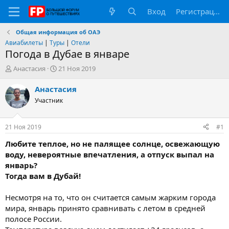
Вход
Регистрация
Общая информация об ОАЭ
Авиабилеты
|
Туры
|
Отели
Погода в Дубае в январе
А
Д
Анастасия
21 Ноя 2019
в
а
т
т
Анастасия
о
а
Участник
р
н
т
а
е
ч
21 Ноя 2019
#1
м
а
ы
л
Любите теплое, но не палящее солнце, освежающую
а
воду, невероятные впечатления, а отпуск выпал на
январь?
Тогда вам в Дубай!
Несмотря на то, что он считается самым жарким города
мира, январь принято сравнивать с летом в средней
полосе России.