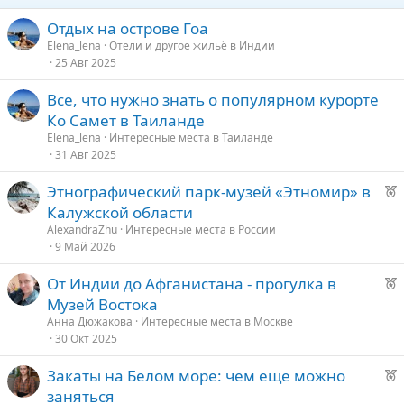
Отдых на острове Гоа
Elena_lena
Отели и другое жильё в Индии
25 Авг 2025
Все, что нужно знать о популярном курорте
Ко Самет в Таиланде
Elena_lena
Интересные места в Таиланде
31 Авг 2025
Р
Этнографический парк-музей «Этномир» в
е
Калужской области
к
AlexandraZhu
Интересные места в России
о
9 Май 2026
Р
От Индии до Афганистана - прогулка в
е
е
Музей Востока
к
д
Анна Дюжакова
Интересные места в Москве
о
30 Окт 2025
у
е
Р
Закаты на Белом море: чем еще можно
е
е
заняться