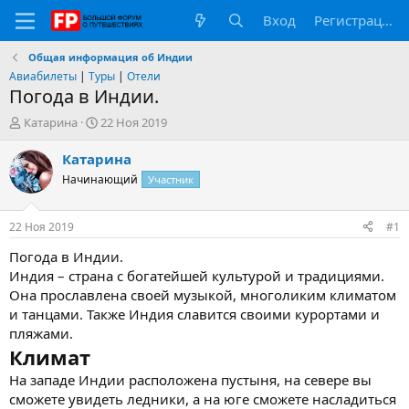
Вход
Регистрация
Общая информация об Индии
Авиабилеты
|
Туры
|
Отели
Погода в Индии.
А
Д
Катарина
22 Ноя 2019
в
а
т
т
Катарина
о
а
Начинающий
Участник
р
н
т
а
е
ч
22 Ноя 2019
#1
м
а
ы
л
Погода в Индии.
а
Индия – страна с богатейшей культурой и традициями.
Она прославлена своей музыкой, многоликим климатом
и танцами. Также Индия славится своими курортами и
пляжами.
Климат
На западе Индии расположена пустыня, на севере вы
сможете увидеть ледники, а на юге сможете насладиться