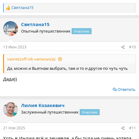
Светлана15
Р
е
а
Светлана15
к
ц
Опытный путешественник
Участник
и
и
:
13 Июн 2023
#10
vasnetzoff.nik написал(а):
Да, можно и Вьетнам выбрать, там и то и другое по чуть чуть
Дада))
Ответить
Лилия Козакевич
Заслуженный путешественник
Участник
21 Ноя 2025
#11
Хоть в Индии всё и дешевле, а бы туда не очень хотела