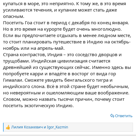
купаться в море, это неприятно. К тому же, в это время
усиливаются течения, и купание может стать даже
опасным.
Посетить Гоа стоит в период с декабря по конец января.
Но в это время на курорте будет очень многолюдно.
Если вы предпочитаете отдыхать в менее людном месте,
то стоит планировать путешествие в Индию на октябрь-
ноябрь или на апрель-май.
Страна контрастов, Индия – это соседство дворцов и
трущобами. Индийская цивилизация считается
древнейшей из существующих сейчас. Именно здесь вы
попробуете карри и впадёте в восторг от вида гор
Гималаи. Сможете увидеть бенгальского тигра и
индийского слона. Всё в этой стране будет необычным,
но невероятным и ошеломляющим ваше воображение.
Словом, можно назвать тысячи причин, почему стоит
посетить экзотическую Индию.
Ответить
Лилия Козакевич
и
Igor_Kazmin
Р
е