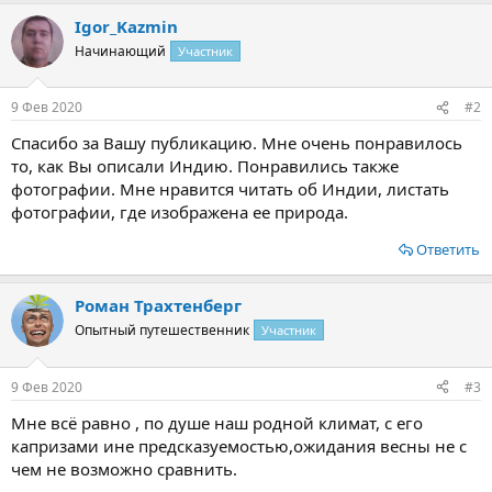
а
Igor_Kazmin
к
ц
Начинающий
Участник
и
и
:
9 Фев 2020
#2
Спасибо за Вашу публикацию. Мне очень понравилось
то, как Вы описали Индию. Понравились также
фотографии. Мне нравится читать об Индии, листать
фотографии, где изображена ее природа.
Ответить
Роман Трахтенберг
Опытный путешественник
Участник
9 Фев 2020
#3
Мне всё равно , по душе наш родной климат, с его
капризами ине предсказуемостью,ожидания весны не с
чем не возможно сравнить.