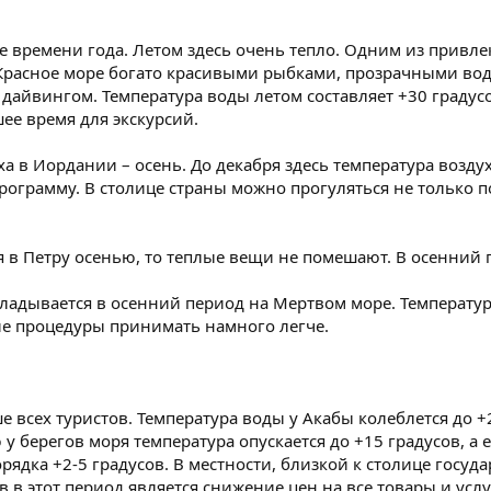
ре времени года. Летом здесь очень тепло. Одним из привле
Красное море богато красивыми рыбками, прозрачными вода
дайвингом. Температура воды летом составляет +30 градусов
шее время для экскурсий.
а в Иордании – осень. До декабря здесь температура воздух
рограмму. В столице страны можно прогуляться не только 
я в Петру осенью, то теплые вещи не помешают. В осенний 
кладывается в осенний период на Мертвом море. Температур
е процедуры принимать намного легче.
всех туристов. Температура воды у Акабы колеблется до +23 
у берегов моря температура опускается до +15 градусов, а е
орядка +2-5 градусов. В местности, близкой к столице госуд
 этот период является снижение цен на все товары и услуг