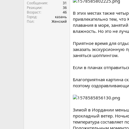
Сообщения
31
Реакции
36
Возраст
46
В этих местах также четы
Город
казань
привлекательно тем, что 
Пол
Женский
плавания в море, занятий 
влажность. Но это не луч
Приятное время для отдых
заказать экскурсионную п
заняться шоппингом.
Если в планах отправитьс
Благоприятная картина с
поэтому оздоравливающи
Зимой в Иордании меньше 
прохладный ветер. Ночью 
температура составляет п
Положительным моментов в