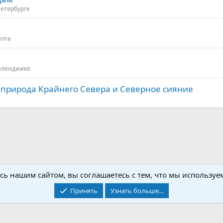
етербурге
ипте
еленджике
 природа Крайнего Севера и Северное сияние
ий Восток
Иордания
Общая информация об Иордании
сь нашим сайтом, вы соглашаетесь с тем, что мы используем
Принять
Узнать больше...
Контакты
Условия и правила