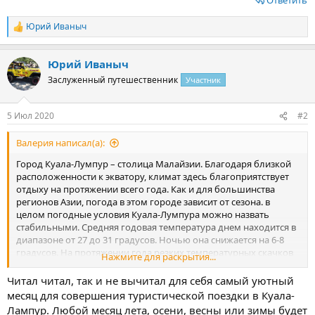
Юрий Иваныч
Р
е
а
Юрий Иваныч
к
ц
Заслуженный путешественник
Участник
и
и
:
5 Июл 2020
#2
Валерия написал(а):
Город Куала-Лумпур – столица Малайзии. Благодаря близкой
расположенности к экватору, климат здесь благоприятствует
отдыху на протяжении всего года. Как и для большинства
регионов Азии, погода в этом городе зависит от сезона. в
целом погодные условия Куала-Лумпура можно назвать
стабильными. Средняя годовая температура днем находится в
диапазоне от 27 до 31 градусов. Ночью она снижается на 6-8
градусов. На протяжении года резких температурных скачков
Нажмите для раскрытия...
не наблюдается.
Посмотреть вложение 4872
Читал читал, так и не вычитал для себя самый уютный
Погода в Куала-Лумпуре в январе
месяц для совершения туристической поездки в Куала-
Лампур. Любой месяц лета, осени, весны или зимы будет