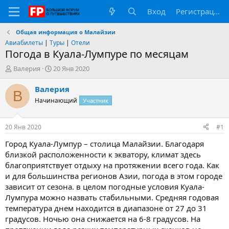
Вход
Регистрация
Общая информация о Малайзии
Авиабилеты
|
Туры
|
Отели
Погода в Куала-Лумпуре по месяцам
А
Д
Валерия
20 Янв 2020
в
а
т
т
Валерия
В
о
а
Начинающий
Участник
р
н
т
а
е
ч
20 Янв 2020
#1
м
а
ы
л
Город Куала-Лумпур – столица Малайзии. Благодаря
а
близкой расположенности к экватору, климат здесь
благоприятствует отдыху на протяжении всего года. Как
и для большинства регионов Азии, погода в этом городе
зависит от сезона. в целом погодные условия Куала-
Лумпура можно назвать стабильными. Средняя годовая
температура днем находится в диапазоне от 27 до 31
градусов. Ночью она снижается на 6-8 градусов. На