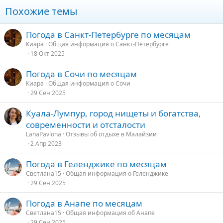
Погода в Куала-Лумпуре в апреле
Похожие темы
В апреле в городе начинают идти дожди. Осадки наблюдаются
после обеда или в ночное время. 23 дня в апреле – это
Погода в Санкт-Петербурге по месяцам
дождливое время. Средняя температура днем – 33 градуса,
Киара
Общая информация о Санкт-Петербурге
ночью – 23. Температура воды – 30-31 градус.
18 Окт 2025
Погода в Куала-Лумпуре в мае
Погода в Сочи по месяцам
В мае температура воздуха возрастает на 1-2 градуса. Вода
Киара
Общая информация о Сочи
нагревается до максимума – 30-31 градус. В столице
29 Сен 2025
температура днем держится на уровне 33 градусов, ночью –
23,5. Число пасмурных дней сокращается, но осадки выпадают
Куала-Лумпур, город нищеты и богатства,
по-прежнему часто.
современности и отсталости
LanaPavlona
Отзывы об отдыхе в Малайзии
Погода в Куала-Лумпуре в июне
2 Апр 2023
Вероятность выпадения осадков все также высока. Дневная
Погода в Геленджике по месяцам
температура – 33 градуса, ночная – 23. Число солнечный и
ясных дней достигает 20.
Светлана15
Общая информация о Геленджике
29 Сен 2025
Погода в Куала-Лумпуре в июле
Погода в Анапе по месяцам
В июле погода в городе становится идеальной для отдыха.
Светлана15
Общая информация об Анапе
Дождей практически нет, но в городе может быть ветрено.
29 Сен 2025