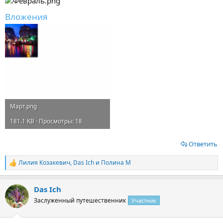
Вложения
Март.png
181.1 KB · Просмотры: 18
Ответить
Лилия Козакевич
,
Das Ich
и
Полина М
Р
е
а
Das Ich
к
ц
Заслуженный путешественник
Участник
и
и
: