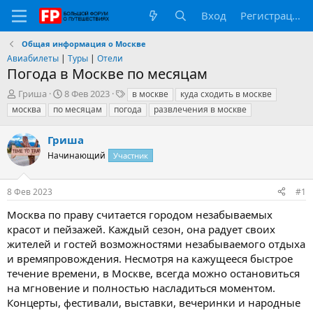
Вход
Регистрация
Общая информация о Москве
Авиабилеты
|
Туры
|
Отели
Погода в Москве по месяцам
А
Д
Т
Гриша
8 Фев 2023
в москве
куда сходить в москве
в
а
е
москва
по месяцам
погода
развлечения в москве
т
т
г
о
а
и
Гриша
р
н
т
Начинающий
а
Участник
е
ч
м
а
8 Фев 2023
#1
ы
л
а
Москва по праву считается городом незабываемых
красот и пейзажей. Каждый сезон, она радует своих
жителей и гостей возможностями незабываемого отдыха
и времяпровождения. Несмотря на кажущееся быстрое
течение времени, в Москве, всегда можно остановиться
на мгновение и полностью насладиться моментом.
Концерты, фестивали, выставки, вечеринки и народные