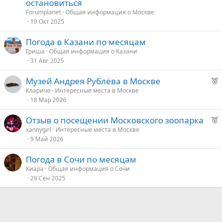
остановиться
р
о
Forumplanet
Общая информация о Москве
е
19 Окт 2025
п
е
Погода в Казани по месяцам
л
е
д
Гриша
Общая информация о Казани
31 Авг 2025
н
у
о
е
Р
Музей Андрея Рублёва в Москве
е
Клариче
Интересные места в Москве
18 Мар 2026
к
о
Р
Отзыв о посещении Московского зоопарка
е
xannygirl
Интересные места в Москве
е
9 Май 2026
к
о
д
Погода в Сочи по месяцам
у
Киара
Общая информация о Сочи
е
е
29 Сен 2025
д
у
е