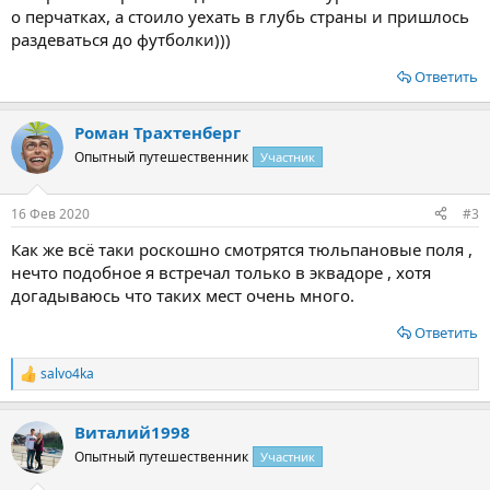
о перчатках, а стоило уехать в глубь страны и пришлось
раздеваться до футболки)))
Ответить
Роман Трахтенберг
Опытный путешественник
Участник
16 Фев 2020
#3
Как же всё таки роскошно смотрятся тюльпановые поля ,
нечто подобное я встречал только в эквадоре , хотя
догадываюсь что таких мест очень много.
Ответить
salvo4ka
Р
е
а
Виталий1998
к
ц
Опытный путешественник
Участник
и
и