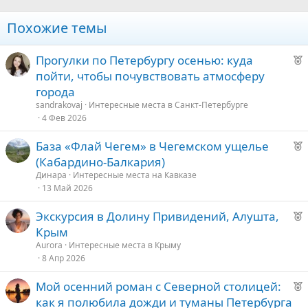
Похожие темы
Р
Прогулки по Петербургу осенью: куда
е
пойти, чтобы почувствовать атмосферу
к
города
о
sandrakovaj
Интересные места в Санкт-Петербурге
4 Фев 2026
е
Р
База «Флай Чегем» в Чегемском ущелье
е
д
(Кабардино-Балкария)
к
у
Динара
Интересные места на Кавказе
о
е
13 Май 2026
Р
Экскурсия в Долину Привидений, Алушта,
е
е
Крым
к
д
Aurora
Интересные места в Крыму
о
8 Апр 2026
у
е
Р
Мой осенний роман с Северной столицей:
е
е
как я полюбила дожди и туманы Петербурга