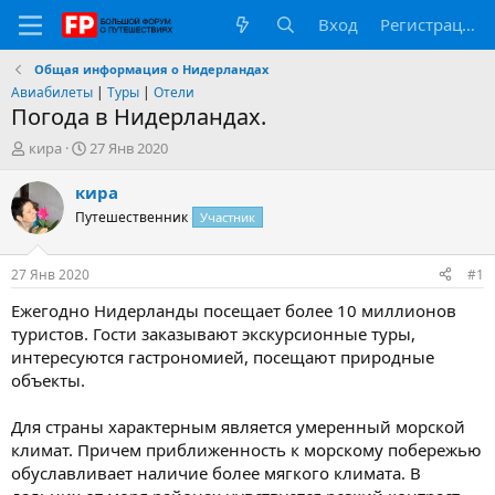
Вход
Регистрация
Общая информация о Нидерландах
Авиабилеты
|
Туры
|
Отели
Погода в Нидерландах.
А
Д
кира
27 Янв 2020
в
а
т
т
кира
о
а
Путешественник
Участник
р
н
т
а
е
ч
27 Янв 2020
#1
м
а
ы
л
Ежегодно Нидерланды посещает более 10 миллионов
а
туристов. Гости заказывают экскурсионные туры,
интересуются гастрономией, посещают природные
объекты.
Для страны характерным является умеренный морской
климат. Причем приближенность к морскому побережью
обуславливает наличие более мягкого климата. В