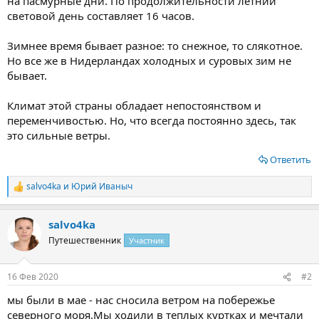
на пасмурные дни. По продолжительности летний
световой день составляет 16 часов.
Зимнее время бывает разное: то снежное, то слякотное.
Но все же в Нидерландах холодных и суровых зим не
бывает.
Климат этой страны обладает непостоянством и
переменчивостью. Но, что всегда постоянно здесь, так
это сильные ветры.
Ответить
salvo4ka
и
Юрий Иваныч
Р
е
а
salvo4ka
к
ц
Путешественник
Участник
и
и
:
16 Фев 2020
#2
мы были в мае - нас сносила ветром на побережье
северного моря.Мы ходили в теплых куртках и мечтали