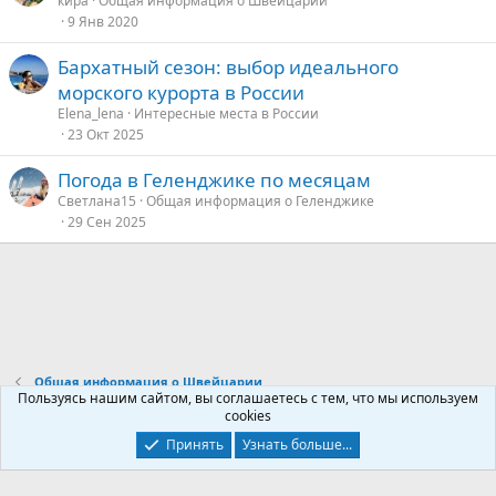
кира
Общая информация о Швейцарии
9 Янв 2020
Бархатный сезон: выбор идеального
морского курорта в России
Elena_lena
Интересные места в России
23 Окт 2025
Погода в Геленджике по месяцам
Светлана15
Общая информация о Геленджике
29 Сен 2025
Общая информация о Швейцарии
Пользуясь нашим сайтом, вы соглашаетесь с тем, что мы используем
cookies
Контакты
Условия и правила
Политика конфиденциальности
Принять
Узнать больше...
Помощь
Главная
R
S
S