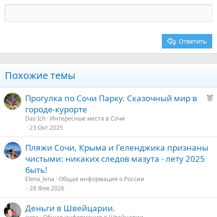
Заголовок 3
18
Tahoma
22
Times New Roman
26
Trebuchet MS
Ответить
Verdana
Похожие темы
Р
Прогулка по Сочи Парку. Сказочный мир в
е
городе-курорте
к
Das Ich
Интересные места в Сочи
о
23 Окт 2025
Пляжи Сочи, Крыма и Геленджика признаны
е
чистыми: никаких следов мазута - лету 2025
д
быть!
у
Elena_lena
Общая информация о России
е
28 Фев 2026
Деньги в Швейцарии.