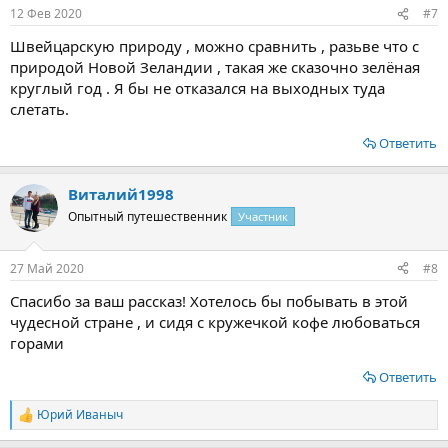
12 Фев 2020
#7
Швейцарскую природу , можно сравнить , разьве что с
природой Новой Зеландии , такая же сказочно зелёная
круглый год . Я бы не отказался на выходных туда
слетать.
Ответить
Виталий1998
Опытный путешественник
Участник
27 Май 2020
#8
Спасибо за ваш рассказ! Хотелось бы побывать в этой
чудесной стране , и сидя с кружечкой кофе любоваться
горами
Ответить
Юрий Иваныч
Р
е