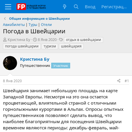
Вход
Регистрация
Общая информация о Швейцарии
Авиабилеты
|
Туры
|
Отели
Погода в Швейцарии
А
Д
Т
Кристина Бу
8 Янв 2020
отдых в швейцарии
в
а
е
погода швейцарии
туризм
швейцария
т
т
г
о
а
и
Кристина Бу
р
н
т
Путешественник
а
Участник
е
ч
м
а
8 Янв 2020
#1
ы
л
а
Швейцария занимает небольшую площадь на карте
Западной Европы. Несмотря на это она остается
процветающей, влиятельной страной с отличными
горнолыжными курортами в Альпах. Опросы опытных
путешественников позволяют сделать вывод, что
наиболее благоприятным для посещения Швейцарии
временем являются периоды: декабрь-февраль, май-