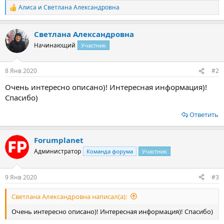
Алиса
и
Светлана Александровна
Р
е
а
Светлана Александровна
к
ц
Начинающий
Участник
и
и
:
8 Янв 2020
#2
Очень интересно описано)! Интересная информация)!
Спасибо)
Ответить
Forumplanet
Администратор
Команда форума
Участник
9 Янв 2020
#3
Светлана Александровна написал(а):
Очень интересно описано)! Интересная информация)! Спасибо)