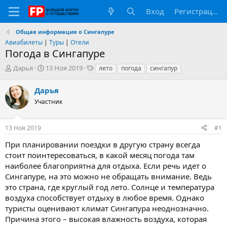
Вход
Регистрация
Общая информация о Сингапуре
Авиабилеты
|
Туры
|
Отели
Погода в Сингапуре
А
Д
Т
Дарья
13 Ноя 2019
лето
погода
сингапур
в
а
е
т
т
г
Дарья
о
а
и
Участник
р
н
т
а
е
ч
13 Ноя 2019
#1
м
а
ы
л
При планировании поездки в другую страну всегда
а
стоит поинтересоваться, в какой месяц погода там
наиболее благоприятна для отдыха. Если речь идет о
Сингапуре, на это можно не обращать внимание. Ведь
это страна, где круглый год лето. Солнце и температура
воздуха способствует отдыху в любое время. Однако
туристы оценивают климат Сингапура неоднозначно.
Причина этого – высокая влажность воздуха, которая