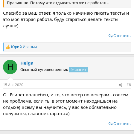
Правильно. Потому что отдыхать это же не работать.
Спасибо за Ваш ответ, я только начинаю писать тексты и
это моя вторая работа, буду стараться делать тексты
лучше)
Ответить
Юрий Иваныч
Р
е
а
Helga
к
H
ц
Опытный путешественник
Участник
и
и
:
15 Авг 2020
#8
О...Египет волшебен, и то, что ветер по вечерам - совсем
не проблема, если ты в этот момент находишься на
отдыхе) Всему вы научитесь, у вас все обязательно
получится, главное стараться)
Ответить