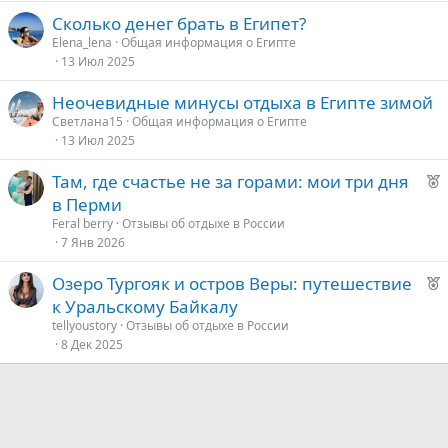
Сколько денег брать в Египет?
Elena_lena
Общая информация о Египте
13 Июл 2025
Неочевидные минусы отдыха в Египте зимой
Светлана15
Общая информация о Египте
13 Июл 2025
Р
Там, где счастье не за горами: мои три дня
е
в Перми
к
Feral berry
Отзывы об отдыхе в России
о
7 Янв 2026
Р
Озеро Тургояк и остров Веры: путешествие
е
е
к Уральскому Байкалу
к
д
tellyoustory
Отзывы об отдыхе в России
о
8 Дек 2025
у
е
е
д