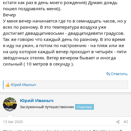
кстати как раз в день моего рождения) Думаю дождь
пошел поздравлять меня)).
Вечер
У меня вечер начинается где то в семнадцать часов, но у
всех по разному. В это температура воздуха уже
достигает дввадцативосьми - двадцатидевяти градусов.
Так же говорю что каждый день по разному. В это время
я иду на ужин, а потом по настроению - на пляж или же
на шоу которое каждый вечер проходит в четырёх - пяти
звёздочных отелях. Ветер вечером бывает и иногда
сильный ( 10 метров в секунду ).
Ответить
Юрий Иваныч
Р
е
а
Юрий Иваныч
к
ц
Заслуженный путешественник
Участник
и
и
:
13 Авг 2020
#2