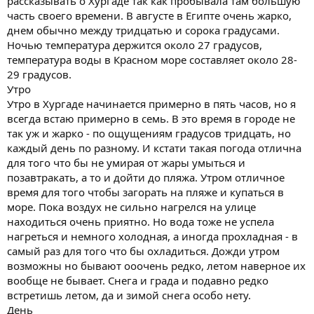
рассказывать о Хургаде так как пробывала там большую
часть своего времени. В августе в Египте очень жарко,
днем обычно между тридцатью и сорока градусами.
Ночью температура держится около 27 градусов,
температура воды в Красном море составляет около 28-
29 градусов.
Утро
Утро в Хургаде начинается примерно в пять часов, но я
всегда встаю примерно в семь. В это время в городе не
так уж и жарко - по ощущениям градусов тридцать, но
каждый день по разному. И кстати такая погода отлична
для того что бы не умирая от жары умыться и
позавтракать, а то и дойти до пляжа. Утром отличное
время для того чтобы загорать на пляже и купаться в
море. Пока воздух не сильно нагрелся на улице
находиться очень приятно. Но вода тоже не успела
нагреться и немного холодная, а иногда прохладная - в
самый раз для того что бы охладиться. Дожди утром
возможны но бывают ооочень редко, летом наверное их
вообще не бывает. Снега и града и подавно редко
встретишь летом, да и зимой снега особо нету.
День