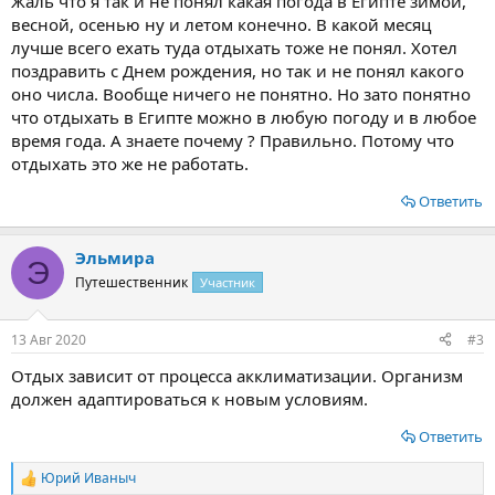
Жаль что я так и не понял какая погода в Египте зимой,
весной, осенью ну и летом конечно. В какой месяц
лучше всего ехать туда отдыхать тоже не понял. Хотел
поздравить с Днем рождения, но так и не понял какого
оно числа. Вообще ничего не понятно. Но зато понятно
что отдыхать в Египте можно в любую погоду и в любое
время года. А знаете почему ? Правильно. Потому что
отдыхать это же не работать.
Ответить
Эльмира
Э
Путешественник
Участник
13 Авг 2020
#3
Отдых зависит от процесса акклиматизации. Организм
должен адаптироваться к новым условиям.
Ответить
Юрий Иваныч
Р