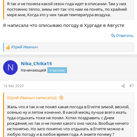
Я так и не поняла какой сезон года идет в описании. Там у них
постоянно тепло, зимы нет-так что нам не понять, по крайней
мере мне, Когда это у них такая температура воздуха.
Я написала что описываю погоду в Хургаде в Августе
Ответить
Юрий Иваныч
Р
е
а
Nika_Chika15
к
N
ц
Начинающий
Участник
и
и
:
14 Авг 2020
#7
Юрий Иваныч написал(а):
Жаль что я так и не понял какая погода в Египте зимой, весной,
осенью ну и летом конечно. В какой месяц лучше всего ехать
туда отдыхать тоже не понял. Хотел поздравить с Днем
рождения, но так и не понял какого оно числа. Вообще ничего
не понятно. Но зато понятно что отдыхать в Египте можно в
любую погоду и в любое время года. А знаете почему ?