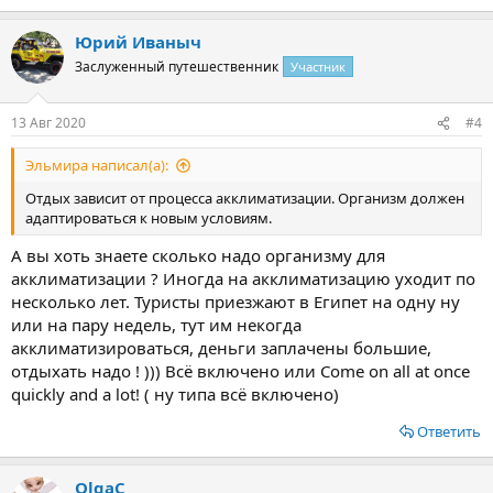
е
а
Юрий Иваныч
к
ц
Заслуженный путешественник
Участник
и
и
:
13 Авг 2020
#4
Эльмира написал(а):
Отдых зависит от процесса акклиматизации. Организм должен
адаптироваться к новым условиям.
А вы хоть знаете сколько надо организму для
акклиматизации ? Иногда на акклиматизацию уходит по
несколько лет. Туристы приезжают в Египет на одну ну
или на пару недель, тут им некогда
акклиматизироваться, деньги заплачены большие,
отдыхать надо ! ))) Всё включено или Come on all at once
quickly and a lot! ( ну типа всё включено)
Ответить
OlgaС