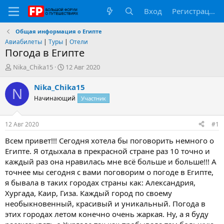
Вход
Регистрация
Общая информация о Египте
Авиабилеты
|
Туры
|
Отели
Погода в Египте
А
Д
Nika_Chika15
12 Авг 2020
в
а
т
т
Nika_Chika15
N
о
а
Начинающий
Участник
р
н
т
а
е
ч
12 Авг 2020
#1
м
а
ы
л
Всем привет!!! Сегодня хотела бы поговорить немного о
а
Египте. Я отдыхала в прекрасной стране раз 10 точно и
каждый раз она нравилась мне всё больше и больше!!! А
точнее мы сегодня с вами поговорим о погоде в Египте,
я бывала в таких городах страны как: Александрия,
Хургада, Каир, Гиза. Каждый город по своему
необыкновенный, красивый и уникальный. Погода в
этих городах летом конечно очень жаркая. Ну, а я буду