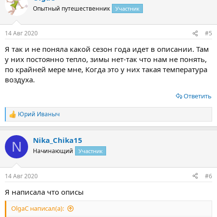
Опытный путешественник
Участник
14 Авг 2020
#5
Я так и не поняла какой сезон года идет в описании. Там
у них постоянно тепло, зимы нет-так что нам не понять,
по крайней мере мне, Когда это у них такая температура
воздуха.
Ответить
Юрий Иваныч
Р
е
а
Nika_Chika15
к
N
ц
Начинающий
Участник
и
и
:
14 Авг 2020
#6
Я написала что описы
OlgaС написал(а):