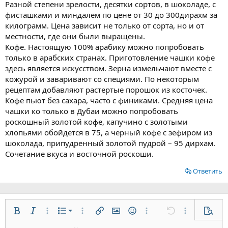
Разной степени зрелости, десятки сортов, в шоколаде, с
фисташками и миндалем по цене от 30 до 300дирахм за
килограмм. Цена зависит не только от сорта, но и от
местности, где они были выращены.
Кофе. Настоящую 100% арабику можно попробовать
только в арабских странах. Приготовление чашки кофе
здесь является искусством. Зерна измельчают вместе с
кожурой и заваривают со специями. По некоторым
рецептам добавляют растертые порошок из косточек.
Кофе пьют без сахара, часто с финиками. Средняя цена
чашки ко только в Дубаи можно попробовать
роскошный золотой кофе, капучино с золотыми
хлопьями обойдется в 75, а черный кофе с зефиром из
шоколада, припудренный золотой пудрой – 95 дирхам.
Сочетание вкуса и восточной роскоши.
Ответить
Нумерованный список
Жирный
Курсив
Дополнительно...
Список
Дополнительно...
Вставить ссылку
Вставить изображение
Смайлы
Дополнительно...
Отменить
Дополнительн
Предп