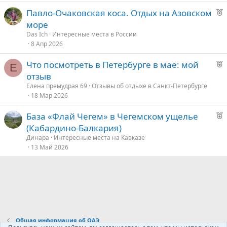
д
Р
Павло-Очаковская коса. Отдых на Азовском
у
е
море
е
к
Das Ich
Интересные места в России
о
8 Апр 2026
Р
Что посмотреть в Петербурге в мае: мой
е
Е
е
отзыв
к
д
Елена премудрая 69
Отзывы об отдыхе в Санкт-Петербурге
о
18 Мар 2026
у
е
Р
База «Флай Чегем» в Чегемском ущелье
е
е
(Кабардино-Балкария)
к
д
Динара
Интересные места на Кавказе
о
13 Май 2026
у
е
е
д
у
е
Общая информация об ОАЭ