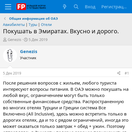
Вход
Регистрация
Общая информация об ОАЭ
Авиабилеты
|
Туры
|
Отели
Покушать в Эмиратах. Вкусно и дорого.
А
Д
Genezis
5 Дек 2019
в
а
т
т
Genezis
о
а
Участник
р
н
т
а
е
ч
5 Дек 2019
#1
м
а
ы
л
После решения вопросов с жильем, любого туриста
а
интересуют вопросы питания. В ОАЭ можно покушать на
любой вкус, ограничением могут быть только
собственные финансовые средства. Распространенную
во многих отелях Турции и Греции система Все
Включено (All Inclusive), здесь можно встретить только в
дорогих отелях, да и то с рядом ограничений, иногда это
может оказаться только завтрак + обед + ужин. Поэтому