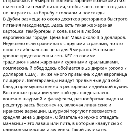
отправляясь в Эмираты полезно заранее познакомиться
с местной системой питания, чтобы часть своего отдыха
не потратить на борьбу с голодом и поиск еды.
В Дубаи размещено около десятков ресторанов быстрого
питания Макдоналдс. Здесь есть такая же жареная
картошка, гамбургеры и кола, как и в любом
европейском городе. Цена Биг Мака около 3,5 долларов.
Недешево если сравнивать с другими странами, но это
вполне либеральная цена для Эмиратов. На том же
уровне представлена и сеть KFC со своими
традиционными жареными куриными крылышками,
комплексный обед здесь обойдется в 25 дирхам (около 7
долларов США). Так же много привычных для европейца
пиццерий. Вегетарианцы найдут привычные для себя
блюда преимущественно в ресторанах индийской кухни.
Восточные традиции уличной еды представлены
конечно шаурмой и фалафелем, разнообразие видов и
рецептур здесь бесконечно, включая ливанские и
иранские вариации. Шаурмой торгуют повсеместно
средняя цена 5 дирхам. Обязательно нужно отведать
манакиш – это лаваш или пита, в которые кладут сыр с
оливковым маслом и зеленью. Такой деликатес