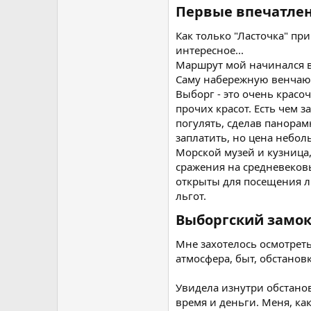
Первые впечатлени
Как только "Ласточка" при
интересное...
Маршрут мой начинался в
Саму набережную венчают
Выборг - это очень красо
прочих красот. Есть чем 
погулять, сделав панора
заплатить, но цена небол
Морской музей и кузница,
сражения на средневеков
открыты для посещения л
льгот.
Выборгский замок 
Мне захотелось осмотреть
атмосфера, быт, обстано
Увидела изнутри обстановк
время и деньги. Меня, ка