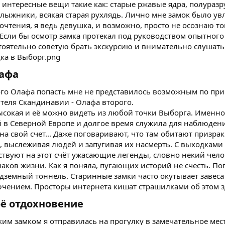
ь интересные вещи такие как: старые ржавые ядра, полура
ыжники, всякая старая рухлядь. Лично мне замок было увл
почтения, я ведь девушка, и возможно, просто не осознаю т
Если бы осмотр замка протекал под руководством опытного 
тоятельно советую брать экскурсию и внимательно слушать 
афа​
го Олафа попасть мне не представилось возможным по прич
теля Скандинавии - Олафа второго.
ысокая и её можно видеть из любой точки Выборга. Именн
й в Северной Европе и долгое время служила для наблюдени
а свой счет... Даже поговаривают, что там обитают призраки
, выслеживая людей и запугивая их насмерть. С выходками
ствуют на этот счёт ужасающие легенды, словно некий челов
аков жизни. Как я поняла, пугающих историй не счесть. П
дземный тоннель. Старинные замки часто окутывает завеса
ючением. Просторы интернета кишат страшилками об этом 
ё отдохновение​
м замком я отправилась на прогулку в замечательное мест