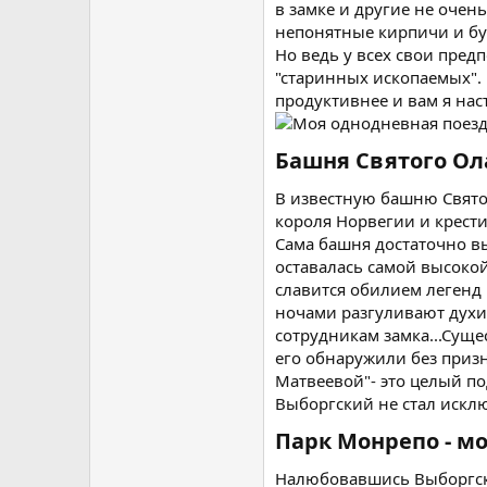
в замке и другие не очен
непонятные кирпичи и бул
Но ведь у всех свои пред
"старинных ископаемых". 
продуктивнее и вам я нас
Башня Святого Ол
В известную башню Свято
короля Норвегии и крести
Сама башня достаточно в
оставалась самой высоко
славится обилием легенд н
ночами разгуливают духи
сотрудникам замка...Суще
его обнаружили без призн
Матвеевой"- это целый по
Выборгский не стал искл
Парк Монрепо - мо
Налюбовавшись Выборгски