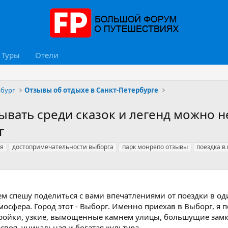
Туры
Отели
рбург
Отзывы об отдыхе в Санкт-Петербурге
ывать среди сказок и легенд можно н
г
ия
достопримечательности выборга
парк монрепо отзывы
поездка в
м спешу поделиться с вами впечатлениями от поездки в од
мосфера. Город этот - Выборг. Именно приехав в Выборг, я 
тройки, узкие, вымощенные камнем улицы, большущие замки
 своя, уникальная и богатая культура.