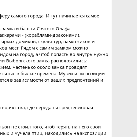
феру самого города. И тут начинается самое
 замка и башни Святого Олафа.
ккарами - (кораблями-драконами).
 ярких домиков, скульптур, памятников и
ков мест. Рядом с самим замком можно
ом на город, а чтоб попасть во внутрь нужно
рии Выборгского замка расположились:
жием. Частенько около замка проводят
инятые в былые времена .Музеи и экспозиции
ется в зависимости от ваших предпочтений и
творчества, где переданы средневековая
ьон не стоил того, чтоб терять на него свои
тных и чучела птиц. Находились на экспозиции