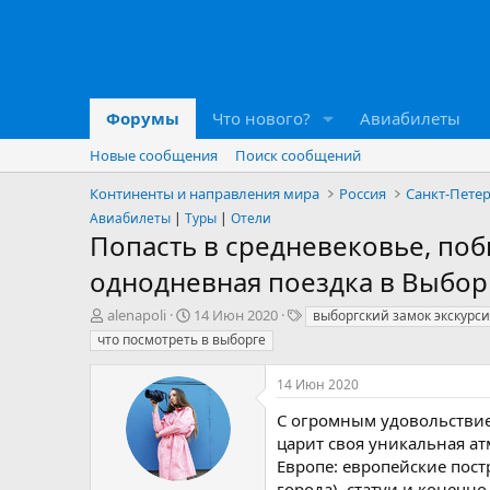
Форумы
Что нового?
Авиабилеты
Новые сообщения
Поиск сообщений
Континенты и направления мира
Россия
Санкт-Пете
Авиабилеты
|
Туры
|
Отели
Попасть в средневековье, поб
однодневная поездка в Выбор
А
Д
Т
alenapoli
14 Июн 2020
выборгский замок экскурс
в
а
е
что посмотреть в выборге
т
т
г
о
а
и
14 Июн 2020
р
н
т
а
С огромным удовольствие
е
ч
царит своя уникальная ат
м
а
Европе: европейские пос
ы
л
города), статуи и конечно