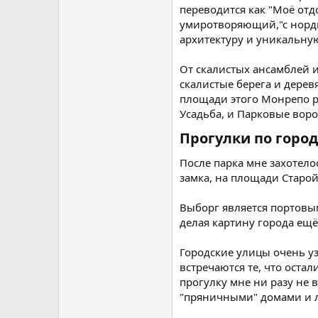
переводится как "Моё от
умиротворяющий,"с нордич
архитектуру и уникальную
От скалистых ансамблей 
скалистые берега и дерев
площади этого Монрепо р
Усадьба, и Парковые воро
Прогулки по город
После парка мне захотело
замка, на площади Старой
Выборг является портовым
делая картину города ещё
Городские улицы очень у
встречаются те, что оста
прогулку мне ни разу не 
"пряничными" домами и 