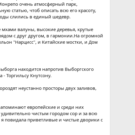
 Монрепо очень атмосферный парк,
ую статью, чтоб описать всю его красоту,
роды слились в единый шедевр.
 мхами валуны, высокие деревья, крутые
 рядом с друг другом, в гармонии.На огромной
ьон "Нарцисс", и Китайские мостки, и Дом
 Выборга находится напротив Выборгского
 - Торгильсу Кнутсону.
бороздят неустанно просторы двух заливов,
апоминают европейские и среди них
я удивительно чистым городом сор и за всю
о, я повидала приветливые и чистые дворики с