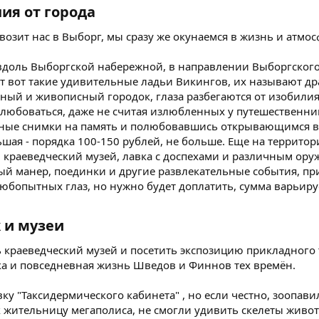
я от города​
возит нас в Выборг, мы сразу же окунаемся в жизнь и атмос
доль Выборгской набережной, в направлении Выборгского
 вот такие удивительные ладьи Викингов, их называют дра
чный и живописный городок, глаза разбегаются от изобилия
залюбоваться, даже не считая излюбленных у путешественни
мные снимки на память и полюбовавшись открывающимся вид
ьшая - порядка 100-150 рублей, не больше. Еще на террито
 краеведческий музей, лавка с доспехами и различным ору
ый манер, поединки и другие развлекательные события, пр
юбопытных глаз, но нужно будет доплатить, сумма варьиру
и музеи​
 краеведческий музей и посетить экспозицию прикладного 
вка и повседневная жизнь Шведов и Финнов тех времён.
у "Таксидермического кабинета" , но если честно, зоопавил
к жительницу мегаполиса, не смогли удивить скелеты живо