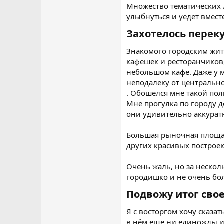
Множество тематических ла
улыбнуться и уедет вмест
Захотелось перекус
Знакомого городским жите
кафешек и ресторанчиков,
небольшом кафе. Даже у м
неподалеку от центральн
. Обошелся мне такой пол
Мне прогулка по городу д
они удивительно аккуратн
Большая рыночная площад
других красивых построек
Очень жаль, но за нескол
городишко и не очень бол
Подвожу итог сво
Я с восторгом хочу сказа
в нём еще ни единожды и 