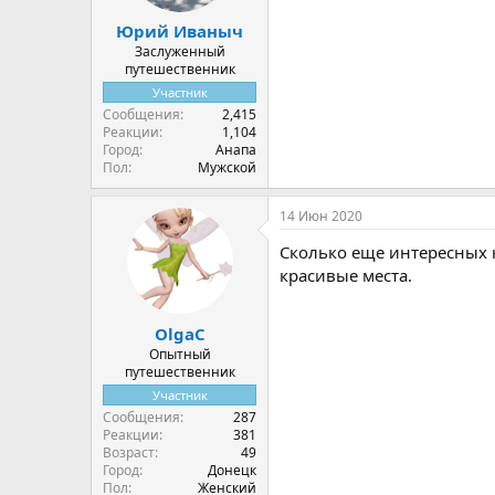
Юрий Иваныч
Заслуженный
путешественник
Участник
Сообщения
2,415
Реакции
1,104
Город
Анапа
Пол
Мужской
14 Июн 2020
Сколько еще интересных не
красивые места.
OlgaС
Опытный
путешественник
Участник
Сообщения
287
Реакции
381
Возраст
49
Город
Донецк
Пол
Женский