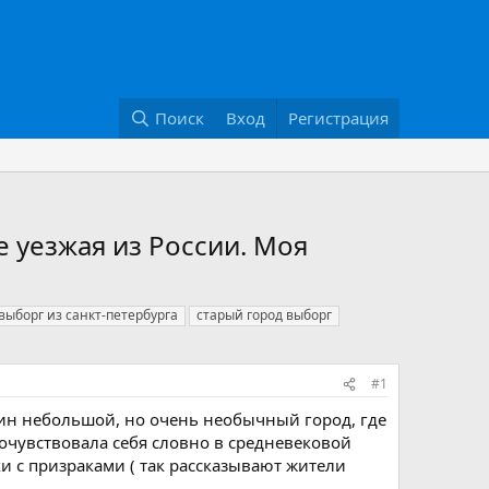
Поиск
Вход
Регистрация
е уезжая из России. Моя
 выборг из санкт-петербурга
старый город выборг
#1
ин небольшой, но очень необычный город, где
почувствовала себя словно в средневековой
 с призраками ( так рассказывают жители