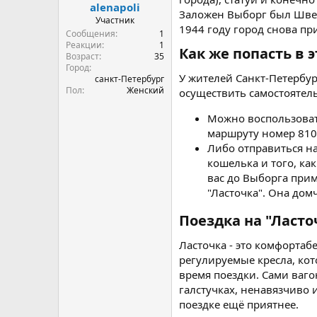
а
alenapoli
Заложен Выборг был Шведа
Участник
1944 году город снова пр
Сообщения
1
Реакции
1
Как же попасть в э
Возраст
35
Город
У жителей Санкт-Петербур
санкт-Петербург
Пол
Женский
осуществить самостоятель
Можно воспользовать
маршруту номер 810,
Либо отправиться на
кошелька и того, ка
вас до Выборга прим
"Ласточка". Она домч
Поездка на "Ласточ
Ласточка - это комфортаб
регулируемые кресла, кот
время поездки. Сами ваг
галстучках, ненавязчиво 
поездке ещё приятнее.