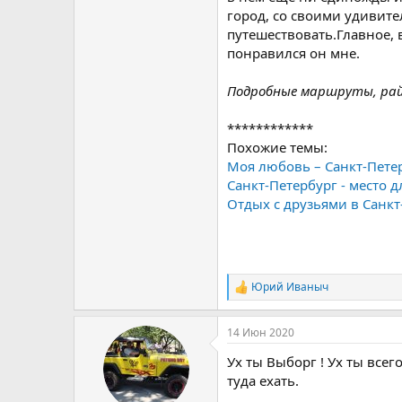
город, со своими удивит
путешествовать.Главное, 
понравился он мне.
Подробные маршруты, ра
************
Похожие темы:
Моя любовь – Санкт-Пете
Санкт-Петербург - место 
Отдых с друзьями в Санкт
Юрий Иваныч
Р
е
а
14 Июн 2020
к
ц
Ух ты Выборг ! Ух ты всег
и
и
туда ехать.
: