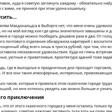
вок, куда я советую заглянуть каждому - обязательно найдё
е с вами, не принеся при этом урона кошельку.
ить...​
лям Макдональдса в Выборге нет, что меня очень удивило,
 но на мой взгляд кое-где цены значительно завышены и до
еня в городе можно пообедать дешевле раза в два. От голод
ого почтового отделения обнаружила кафетерий с восхит
ноценный обед всего лишь в триста рублей, при том, что 
оставила несказанное удовольствие. Куда не глянь встреча
ые, уютные и приветливые. Архитектура зданий тоже задаё
ь, где в выходные и праздничные дни проходит торговля,
. И все они такие атмосферные, интересные, привлекающие
ько часов, которые я провела в этом сказочном городе труд
ьшой, но мне хотелось увидеть как можно больше и узнать
его приключения​
ть, что от этого сказочного городка у меня остались тольк
конечно, советую каждому заглянуть туда хоть на один де