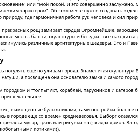
дохновение" или "Мой покой. И это совершенно заслужено.
еским характером". Об этом месте нужно создавать отдельн
 природу, где гармоничная работа рук человека и сил при
и прекрасных рощ замирает сердце! Огромнейшие, заросшие
янные мосты, башни, скульптуры и беседки - всё находится
аскинулись различные архитектурные шедевры. Это и Павил
та.
у​
сь погулять ещё по улицам города. Знаменитая скульптура
 Ратуши, а посвящена она основателю замка и самого города
 городком и "толпы" яхт, кораблей, парусников и катеров 
 привлекательнее.
зкие, вымощенные булыжниками, сами постройки больше н
лись в городе еще со времен средневековья. Выборг оказалс
встречался мусор, грязь или рисунки на фасадах домов. Зат
любопытными котиками)).