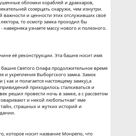
зрушенные обломки кораблей и драккаров,
екательней созерцать снаружи, чем изнутри.
ой важности и ценности этих отслуживших своё
лектора, то осмотр замка проходил бы
- наверняка узнаете массу нового и полезного.
ине её реконструкции. Эта башня носит имя
о башня Святого Олафа продолжительное время
я и укрепления Выборгского замка. Замок
 ( как и полагается настоящему замку),а
 привидений приходилось сталкиваться и
ек решил провести ночь в замке, а с рассветом
оговаривают и некой любопытная" яме
 тайн, страшных и жутких историй и
здании.
о, которое носит название Монрепо, что