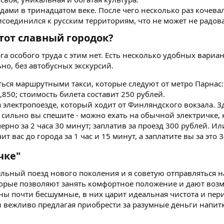
ми в тринадцатом веке. После чего несколько раз кочевал и
исоединился к русским территориям, что не может не радова
тот славный городок?​
га особого труда с этим нет. Есть несколько удобных вариа
но, без автобусных экскурсий.
ся маршрутными такси, которые следуют от метро Парнас: 
850; стоимость билета составит 250 рублей.
 электропоезде, который ходит от Финляндского вокзала. З
к сильно вы спешите - можно ехать на обычной электричке, 
ерно за 2 часа 30 минут; заплатив за проезд 300 рублей. 
ит вас до города за 1 час и 15 минут, а заплатите вы за это 
ке"​
ельный поезд нового поколения и я советую отправляться н
орые позволяют занять комфортное положение и дают возмо
оны почти бесшумные, в них царит идеальная чистота и пе
и вежливо предлагая приобрести за разумные деньги напитк