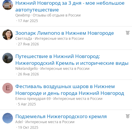
Нижний Новгород за 3 дня - мое небольшое
автопутешествие
Qewbmp
Отзывы об отдыхе в России
17 Авг 2025
Р
Зоопарк Лимпопо в Нижнем Новгороде
е
СветлаДа
Интересные места в России
27 Янв 2026
к
о
Путешествие в Нижний Новгород:
Нижегородский Кремль и исторические виды
е
Nikelandgello
Интересные места в России
26 Янв 2026
д
у
Фестиваль воздушных шаров в Нижнем
Е
е
Новгороде и день города Нижний Новгород
Елена премудрая 69
Интересные места в России
5 Авг 2025
Р
Подземелья Нижегородского кремля
е
Аdel
Интересные места в России
19 Окт 2025
к