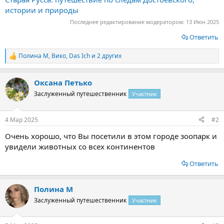
истории и природы
Последнее редактирование модератором:
13 Июн 2025
Ответить
Полина М
,
Вико
,
Das Ich
и 2 других
Р
е
а
Оксана Петько
к
ц
Заслуженный путешественник
Участник
и
и
:
4 Мар 2025
#2
Очень хорошо, что Вы посетили в этом городе зоопарк и
увидели животных со всех континентов
Ответить
Полина М
Заслуженный путешественник
Участник