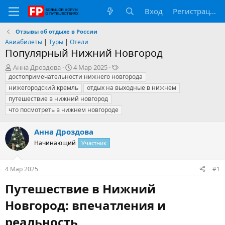
Вход
Регистрация
Отзывы об отдыхе в России
Авиабилеты
|
Туры
|
Отели
Популярный Нижний Новгород
А
Д
Т
Анна Дроздова
4 Мар 2025
в
а
е
достопримечательности нижнего новгорода
т
т
г
нижегородский кремль
отдых на выходные в нижнем
о
а
и
путешествие в нижний новгород
р
н
что посмотреть в нижнем новгороде
т
а
е
ч
м
а
Анна Дроздова
ы
л
Начинающий
Участник
а
4 Мар 2025
#1
Путешествие в Нижний
Новгород: впечатления и
реальность​