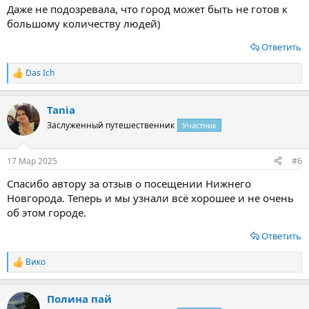
Даже не подозревала, что город может быть не готов к
большому количеству людей)
Ответить
Das Ich
Р
е
а
Tania
к
ц
Заслуженный путешественник
Участник
и
и
:
17 Мар 2025
#6
Спасибо автору за отзыв о посещении Нижнего
Новгорода. Теперь и мы узнали всё хорошее и не очень
об этом городе.
Ответить
Вико
Р
е
а
Полина пай
к