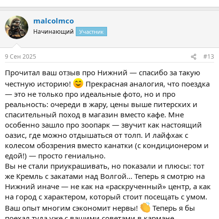
malcolmco
Начинающий
Участник
9 Сен 2025
#13
Прочитал ваш отзыв про Нижний — спасибо за такую
честную историю!
Прекрасная аналогия, что поездка
— это не только про идеальные фото, но и про
реальность: очереди в жару, цены выше питерских и
спасительный поход в магазин вместо кафе. Мне
особенно зашло про зоопарк — звучит как настоящий
оазис, где можно отдышаться от толп. И лайфхак с
колесом обозрения вместо канатки (с кондиционером и
едой!) — просто гениально.
Вы не стали приукрашивать, но показали и плюсы: тот
же Кремль с закатами над Волгой… Теперь я смотрю на
Нижний иначе — не как на «раскрученный» центр, а как
на город с характером, который стоит посещать с умом.
Ваш опыт многим сэкономит нервы!
Теперь я бы
поехал туда уже с вашими советами в кармане.