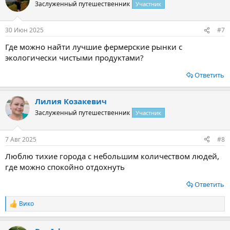
ц
Заслуженный путешественник
Участник
и
и
:
30 Июн 2025
#7
Где можно найти лучшие фермерские рынки с
экологически чистыми продуктами?
Ответить
Лилия Козакевич
Заслуженный путешественник
Участник
7 Авг 2025
#8
Люблю тихие города с небольшим количеством людей,
где можно спокойно отдохнуть
Ответить
Вико
Р
е
а