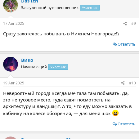
Das Ich
к
ц
Заслуженный путешественник
Участник
и
и
:
17 Авг 2025
#9
Сразу захотелось побывать в Нижнем Новгороде!)
Ответить
Вико
Начинающий
Участник
19 Авг 2025
#10
Невероятный город! Всегда мечтала там побывать. Да,
это не тусовое место, туда ездят посмотреть на
архитектуру и ландшафт. А то, что еду можно заказать в
кабинку на колесе обозрения, — для меня шок
Ответить