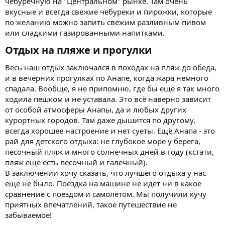
чебуречную на "Центральном" рынке. Там очень
вкусные и всегда свежие чебуреки и пирожки, которые
по желанию можно запить свежим разливным пивом
или сладкими газированными напитками.
Отдых на пляже и прогулки​
Весь наш отдых заключался в походах на пляж до обеда,
и в вечерних прогулках по Анапе, когда жара немного
спадала. Вообще, я не припомню, где бы еще я так много
ходила пешком и не уставала. Это всё наверно зависит
от особой атмосферы Анапы, да и любых других
курортных городов. Там даже дышится по другому,
всегда хорошее настроение и нет суеты. Ещё Анапа - это
рай для детского отдыха: не глубокое море у берега,
песочный пляж и много солнечных дней в году (кстати,
пляж ещё есть песочный и галечный).
В заключении хочу сказать, что лучшего отдыха у нас
ещё не было. Поездка на машине не идет ни в какое
сравнение с поездом и самолетом. Мы получили кучу
приятных впечатлений, такое путешествие не
забываемое!