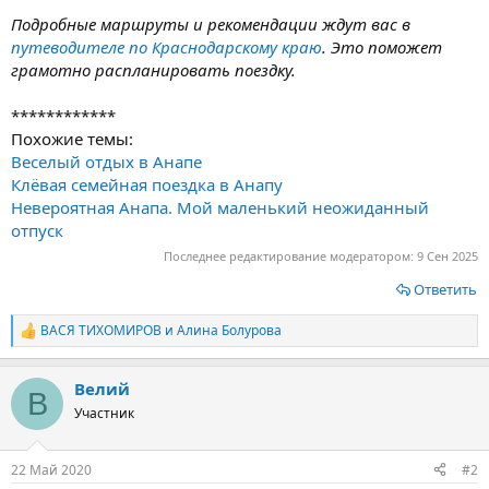
Подробные маршруты и рекомендации ждут вас в
путеводителе по Краснодарскому краю
. Это поможет
грамотно распланировать поездку.
************
Похожие темы:
Веселый отдых в Анапе
Клёвая семейная поездка в Анапу
Невероятная Анапа. Мой маленький неожиданный
отпуск
Последнее редактирование модератором:
9 Сен 2025
Ответить
ВАСЯ ТИХОМИРОВ
и
Алина Болурова
Р
е
а
Велий
к
В
ц
Участник
и
и
:
22 Май 2020
#2