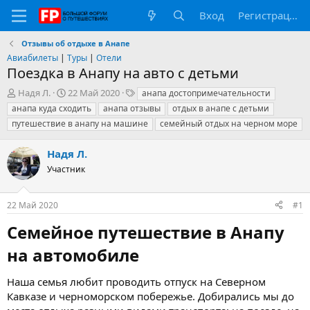
Вход
Регистрация
Отзывы об отдыхе в Анапе
Авиабилеты
|
Туры
|
Отели
Поездка в Анапу на авто с детьми
А
Д
Т
Надя Л.
22 Май 2020
анапа достопримечательности
в
а
е
анапа куда сходить
анапа отзывы
отдых в анапе с детьми
т
т
г
путешествие в анапу на машине
семейный отдых на черном море
о
а
и
р
н
Надя Л.
т
а
е
ч
Участник
м
а
ы
л
а
22 Май 2020
#1
Семейное путешествие в Анапу
на автомобиле​
Наша семья любит проводить отпуск на Северном
Кавказе и черноморском побережье. Добирались мы до