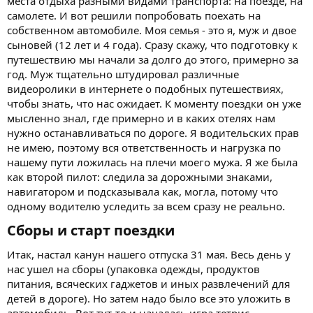
места отдыха разными видами транспорта: на поезде, на
самолете. И вот решили попробовать поехать на
собственном автомобиле. Моя семья - это я, муж и двое
сыновей (12 лет и 4 года). Сразу скажу, что подготовку к
путешествию мы начали за долго до этого, примерно за
год. Муж тщательно штудировал различные
видеоролики в интернете о подобных путешествиях,
чтобы знать, что нас ожидает. К моменту поездки он уже
мысленно знал, где примерно и в каких отелях нам
нужно останавливаться по дороге. Я водительских прав
не имею, поэтому вся ответственность и нагрузка по
нашему пути ложилась на плечи моего мужа. Я же была
как второй пилот: следила за дорожными знаками,
навигатором и подсказывала как, могла, потому что
одному водителю уследить за всем сразу не реально.
Сборы и старт поездки​
Итак, настал канун нашего отпуска 31 мая. Весь день у
нас ушел на сборы (упаковка одежды, продуктов
питания, всяческих гаджетов и иных развлечений для
детей в дороге). Но затем надо было все это уложить в
автомобиль. Вот тут-то и началась игра тетрис.