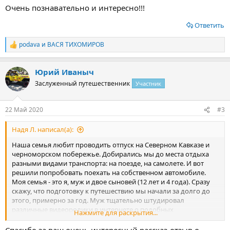
Очень познавательно и интересно!!!
Ответить
podava
и
ВАСЯ ТИХОМИРОВ
Р
е
а
Юрий Иваныч
к
ц
Заслуженный путешественник
Участник
и
и
:
22 Май 2020
#3
Надя Л. написал(а):
Наша семья любит проводить отпуск на Северном Кавказе и
черноморском побережье. Добирались мы до места отдыха
разными видами транспорта: на поезде, на самолете. И вот
решили попробовать поехать на собственном автомобиле.
Моя семья - это я, муж и двое сыновей (12 лет и 4 года). Сразу
скажу, что подготовку к путешествию мы начали за долго до
этого, примерно за год. Муж тщательно штудировал
различные видеоролики в интернете о подобных
Нажмите для раскрытия...
путешествиях, чтобы знать, что нас ожидает. К моменту
поездки он уже мысленно знал, где примерно и в каких отелях
Спасибо за ваш очень интересный рассказ-отзыв о