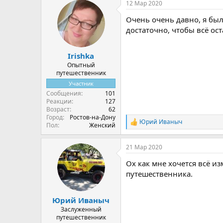
12 Мар 2020
к
ц
Очень очень давно, я бы
и
и
достаточно, чтобы всё ос
:
Irishka
Опытный
путешественник
Участник
Сообщения
101
Реакции
127
Возраст
62
Город
Ростов-на-Дону
Юрий Иваныч
Р
Пол
Женский
е
а
21 Мар 2020
к
ц
Ох как мне хочется всё из
и
и
путешественника.
:
Юрий Иваныч
Заслуженный
путешественник