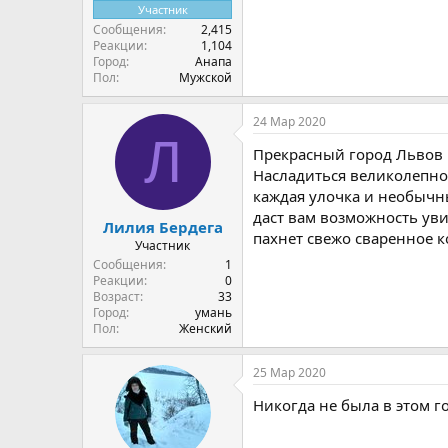
Участник
Сообщения
2,415
Реакции
1,104
Город
Анапа
Пол
Мужской
24 Мар 2020
Л
Прекрасный город Львов 
Насладиться великолепно
каждая улочка и необычны
даст вам возможность уви
Лилия Бердега
пахнет свежо сваренное к
Участник
Сообщения
1
Реакции
0
Возраст
33
Город
умань
Пол
Женский
25 Мар 2020
Никогда не была в этом 