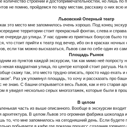
ое количество строений и достопримечательностей, но лишь по 
ентов не помню, пройдемся по пару местам, расскажу о них вс
Львовский Оперный театр
 как это место мне запомнилось очень хорошо. Под конец экскур
осередине территории стоит прекрасный фонтан, слева и справа 
ие очереди до улицы. У нас одним из приятных бонусов было то
я, что стоит прийти к театр под вечер, ибо он в красках ночны
ов, если так можно высказаться, Львов сам по себе один из са
Площадь Рынок
ним из пунктов каждой экскурсии, так как мимо неё попросту н
некая квадратная улица, по центре которой стоит ратуша. На п
обще скажу так, это место трудно описать, просто надо ехать и
 такое". Раз уж упомянул площадь, то хочу и рассказать про ба
ас не знаю. С башни открывается весь Львов, как и его старая а
дом я увидел несколько серых многоэтажек, которые были в про
В целом
ленькая часть из выше описанного. Вообще в экскурсии входит 
я архитектура. В целом Львов это огромная фабрика шоколада и
ишь то, что мне запомнилось на сегодняшний день. Если будете 
ельно побываете в кафе где показан процесс создания горячего