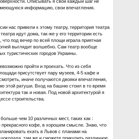
поверхности. Описывать я свой каждый шаг не
ю имеющуюся информацию, свои впечатления.
сии нас привели к этому театру, территория театра
театра идут дома, так-же у его территории есть
, что под вечер по всей площи играла приятная
х огней выглядит волшебно. Сам театр вообще
мых туристических городов Украины.
евозможно пройти и проехать. Что из себя
лощади присутствует пару музеев, 4-5 кафе и
 смотреть, иначе получаются двояки впечатления,
шню этой ратуши. Вход на башню стоил в то время
рхитектура так и новая. Под новой архитектурой я
цессе строительства.
больше чем 10 различных мест, таких как :
 прекрасного кофе, в хорошем смысле. Знаю, что
планировать ехать в Львов с планами на
 шоколада, там же и сможете прикупить различное