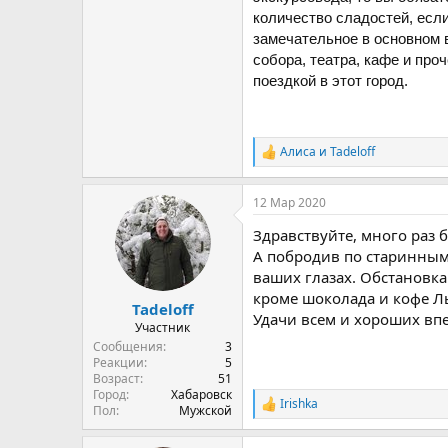
количество сладостей, если
замечательное в основном 
собора, театра, кафе и про
поездкой в этот город.
Алиса
и
Tadeloff
Р
е
а
12 Мар 2020
к
ц
Здравствуйте, много раз 
и
и
А побродив по старинным
:
ваших глазах. Обстановка
кроме шоколада и кофе Л
Tadeloff
Удачи всем и хороших вп
Участник
Сообщения
3
Реакции
5
Возраст
51
Город
Хабаровск
Irishka
Р
Пол
Мужской
е
а