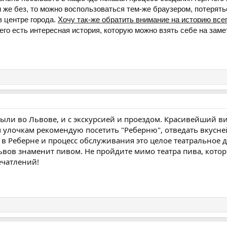
 же без, то можно воспользоваться тем-же браузером, потерять
в центре города.
Хочу так-же обратить внимание на историю всег
чего есть интересная история, которую можно взять себе на зам
были во Львове, и с экскурсией и проездом. Красивейший ви
 улочкам рекомендую посетить "Реберню", отведать вкусн
 в Реберне и процесс обслуживания это целое театральное д
ьвов знаменит пивом. Не пройдите мимо театра пива, кот
ечатлений!