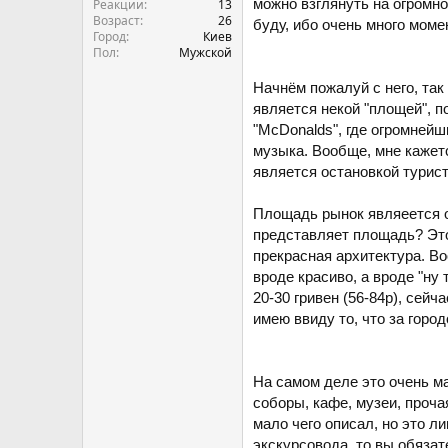
можно взглянуть на огромн
Реакции
13
Возраст
26
буду, ибо очень много мом
Город
Киев
Пол
Мужской
Начнём пожалуй с него, так
является некой "площей", п
"McDonalds", где огромнейш
музыка. Вообще, мне кажетс
является остановкой турист
Площадь рынок являеется од
представляет площадь? Это 
прекрасная архитектура. Во
вроде красиво, а вроде "ну
20-30 гривен (56-84р), сейч
имею ввиду то, что за горо
На самом деле это очень ма
соборы, кафе, музеи, проча
мало чего описал, но это л
экскурсовода, то вы обязат