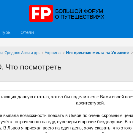
Туры
Отели
я, Средняя Азия и др.
Украина
Интересные места на Украине
. Что посмотреть
тающих данную статью, хотел бы поделиться с Вами своей поез
архитектурой.
не выпала возможность поехать в Львов по очень скромным цена
ез учёта потраченного на еду, сувениры и прочие безделушки. В 
. В Львов я приехал всего на один день, хочу сказать, что этог