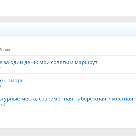
Москве
 за один день: мои советы и маршрут
е
це Самары
и
льтурные места, современная набережная и местная 
сии