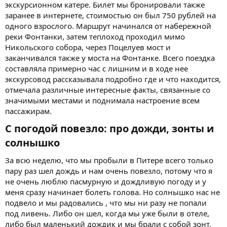
экскурсионном катере. Билет мы бронировали также
заранее в интернете, стоимостью он был 750 рублей на
одного взрослого. Маршрут начинался от набережной
реки Фонтанки, затем теплоход проходил мимо
Никольского собора, через Поцелуев мост и
заканчивался также у моста на Фонтанке. Всего поездка
составляла примерно час с лишним и в ходе нее
экскурсовод рассказывала подробно где и что находится,
отмечала различные интересные факты, связанные со
значимыми местами и поднимала настроение всем
пассажирам.
С погодой повезло: про дожди, зонты и
солнышко​
За всю неделю, что мы пробыли в Питере всего только
пару раз шел дождь и нам очень повезло, потому что я
не очень люблю пасмурную и дождливую погоду и у
меня сразу начинает болеть голова. Но солнышко нас не
подвело и мы радовались , что мы ни разу не попали
под ливень. Либо он шел, когда мы уже были в отеле,
либо был маленький дождик и мы брали с собой зонт.