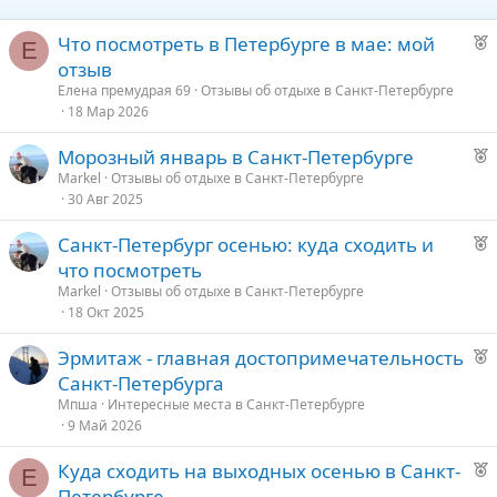
Р
Что посмотреть в Петербурге в мае: мой
Е
е
отзыв
к
Елена премудрая 69
Отзывы об отдыхе в Санкт-Петербурге
о
18 Мар 2026
Р
Морозный январь в Санкт-Петербурге
е
е
Markel
Отзывы об отдыхе в Санкт-Петербурге
30 Авг 2025
к
д
о
у
Р
Санкт-Петербург осенью: куда сходить и
е
е
что посмотреть
е
к
Markel
Отзывы об отдыхе в Санкт-Петербурге
о
18 Окт 2025
д
у
Р
Эрмитаж - главная достопримечательность
е
е
е
Санкт-Петербурга
к
д
Мпша
Интересные места в Санкт-Петербурге
о
9 Май 2026
у
е
Р
Куда сходить на выходных осенью в Санкт-
е
Е
е
Петербурге