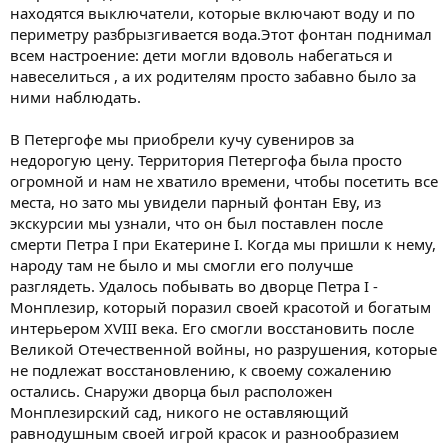
находятся выключатели, которые включают воду и по
периметру разбрызгивается вода.Этот фонтан поднимал
всем настроение: дети могли вдоволь набегаться и
навеселиться , а их родителям просто забавно было за
ними наблюдать.
В Петергофе мы приобрели кучу сувениров за
недорогую цену. Территория Петергофа была просто
огромной и нам не хватило времени, чтобы посетить все
места, но зато мы увидели парный фонтан Еву, из
экскурсии мы узнали, что он был поставлен после
смерти Петра I при Екатерине I. Когда мы пришли к нему,
народу там не было и мы смогли его получше
разглядеть. Удалось побывать во дворце Петра I -
Монплезир, который поразил своей красотой и богатым
интерьером XVIII века. Его смогли восстановить после
Великой Отечественной войны, но разрушения, которые
не подлежат восстановлению, к своему сожалению
остались. Снаружи дворца был расположен
Монплезирский сад, никого не оставляющий
равнодушным своей игрой красок и разнообразием