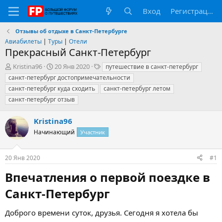
Вход
Регистрация
Отзывы об отдыхе в Санкт-Петербурге
Авиабилеты
|
Туры
|
Отели
Прекрасный Санкт-Петербург
А
Д
Т
Kristina96
20 Янв 2020
путешествие в санкт-петербург
в
а
е
санкт-петербург достопримечательности
т
т
г
санкт-петербург куда сходить
санкт-петербург летом
о
а
и
санкт-петербург отзыв
р
н
т
а
е
ч
Kristina96
м
а
Начинающий
Участник
ы
л
а
20 Янв 2020
#1
Впечатления о первой поездке в
Санкт-Петербург​
Доброго времени суток, друзья. Сегодня я хотела бы