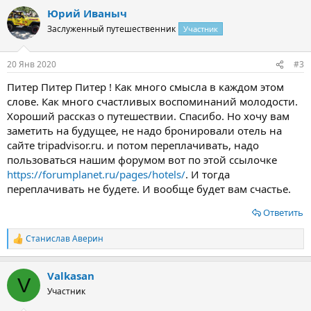
Юрий Иваныч
Заслуженный путешественник
Участник
20 Янв 2020
#3
Питер Питер Питер ! Как много смысла в каждом этом
слове. Как много счастливых воспоминаний молодости.
Хороший рассказ о путешествии. Спасибо. Но хочу вам
заметить на будущее, не надо бронировали отель на
сайте tripadvisor.ru. и потом переплачивать, надо
пользоваться нашим форумом вот по этой ссылочке
https://forumplanet.ru/pages/hotels/
. И тогда
переплачивать не будете. И вообще будет вам счастье.
Ответить
Станислав Аверин
Р
е
а
Valkasan
к
V
ц
Участник
и
и