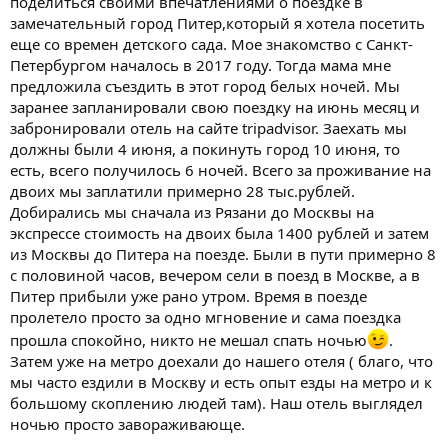
поделиться своими впечатлениями о поездке в
замечательный город Питер,который я хотела посетить
еще со времен детского сада. Мое знакомство с Санкт-
Петербургом началось в 2017 году. Тогда мама мне
предложила съездить в этот город белых ночей. Мы
заранее запланировали свою поездку на июнь месяц и
забронировали отель на сайте tripadvisor. Заехать мы
должны были 4 июня, а покинуть город 10 июня, то
есть, всего получилось 6 ночей. Всего за проживание на
двоих мы заплатили примерно 28 тыс.рублей.
Добирались мы сначала из Рязани до Москвы на
экспрессе стоимость на двоих была 1400 рублей и затем
из Москвы до Питера на поезде. Были в пути примерно 8
с половиной часов, вечером сели в поезд в Москве, а в
Питер прибыли уже рано утром. Время в поезде
пролетело просто за одно мгновение и сама поездка
прошла спокойно, никто не мешал спать ночью
.
Затем уже на метро доехали до нашего отеля ( благо, что
мы часто ездили в Москву и есть опыт езды на метро и к
большому скоплению людей там). Наш отель выглядел
ночью просто завораживающе.