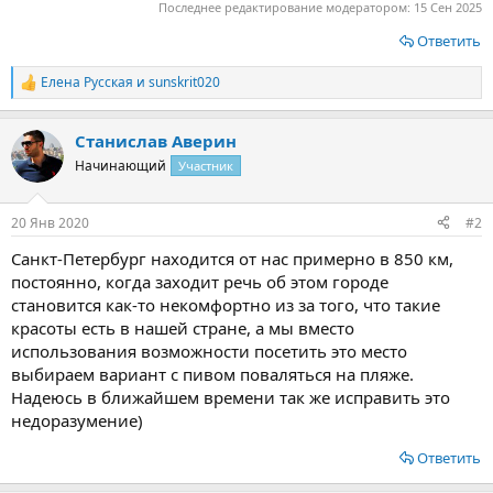
Последнее редактирование модератором:
15 Сен 2025
Ответить
Елена Русская
и
sunskrit020
Р
е
а
Станислав Аверин
к
ц
Начинающий
Участник
и
и
:
20 Янв 2020
#2
Санкт-Петербург находится от нас примерно в 850 км,
постоянно, когда заходит речь об этом городе
становится как-то некомфортно из за того, что такие
красоты есть в нашей стране, а мы вместо
использования возможности посетить это место
выбираем вариант с пивом поваляться на пляже.
Надеюсь в ближайшем времени так же исправить это
недоразумение)
Ответить