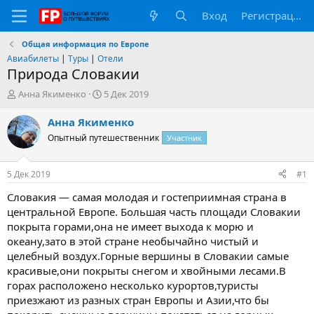
Вход
Регистрация
Общая информация по Европе
Авиабилеты
|
Туры
|
Отели
Природа Словакии
А
Д
Анна Якименко
5 Дек 2019
в
а
т
т
Анна Якименко
о
а
Опытный путешественник
Участник
р
н
т
а
е
ч
5 Дек 2019
#1
м
а
ы
л
Словакия — самая молодая и гостеприимная страна в
а
центральной Европе. Большая часть площади Словакии
покрыта горами,она не имеет выхода к морю и
океану,зато в этой стране необычайно чистый и
целебный воздух.Горные вершины в Словакии самые
красивые,они покрыты снегом и хвойными лесами.В
горах расположено несколько курортов,туристы
приезжают из разных стран Европы и Азии,что бы