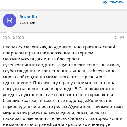
Ответить
Rozoella
R
Участник
20 Май 2020
#3
Словакия маленькая,но удивительно красивая своей
природой страна.Расположенна на горном
массиве.Мечта для инста-блогерров
путешествинников,фото на фоне величественных скал,
глубоких долин и таинственных ущель наберут явно
много лайков,но по мимо этого это не реальное
вдохновение. Посетив эту страну понимаешь,что она
погружена полностью в природе. В Словакии можно
увидеть вулканические горы в которых скрываются
бывшие кратеры и каменные водопады.Количество
парков удивляет,просто релакс.Удивительнвй животный
мир-олени, рыси, волки, медведи, лисы, белки и
ласки,которые водятся в лесах Словакии, которых кстати
не мало в этой стране.Вся эта красота компенсирует