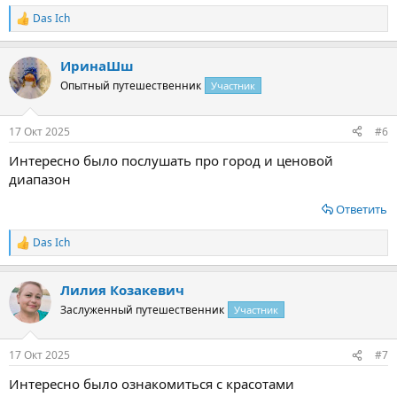
Das Ich
Р
е
а
ИринаШш
к
ц
Опытный путешественник
Участник
и
и
:
17 Окт 2025
#6
Интересно было послушать про город и ценовой
диапазон
Ответить
Das Ich
Р
е
а
Лилия Козакевич
к
ц
Заслуженный путешественник
Участник
и
и
:
17 Окт 2025
#7
Интересно было ознакомиться с красотами