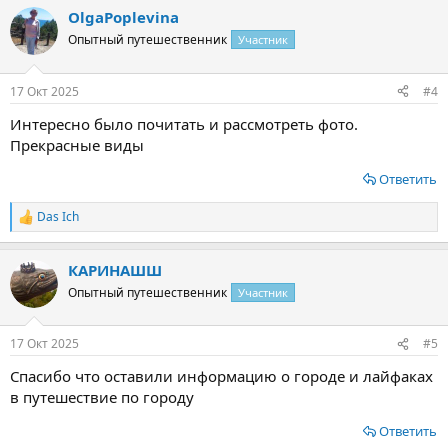
OlgaPoplevina
Опытный путешественник
Участник
17 Окт 2025
#4
Интересно было почитать и рассмотреть фото.
Прекрасные виды
Ответить
Das Ich
Р
е
а
КАРИНАШШ
к
ц
Опытный путешественник
Участник
и
и
:
17 Окт 2025
#5
Спасибо что оставили информацию о городе и лайфаках
в путешествие по городу
Ответить