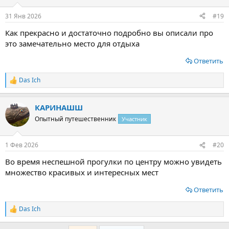
и
:
31 Янв 2026
#19
Как прекрасно и достаточно подробно вы описали про
это замечательно место для отдыха
Ответить
Das Ich
Р
е
а
КАРИНАШШ
к
ц
Опытный путешественник
Участник
и
и
:
1 Фев 2026
#20
Во время неспешной прогулки по центру можно увидеть
множество красивых и интересных мест
Ответить
Das Ich
Р
е
а