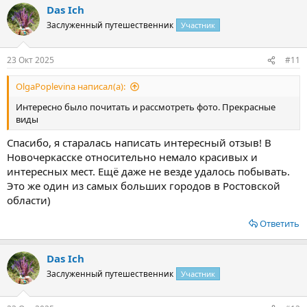
Das Ich
к
ц
Заслуженный путешественник
Участник
и
и
:
23 Окт 2025
#11
OlgaPoplevina написал(а):
Интересно было почитать и рассмотреть фото. Прекрасные
виды
Спасибо, я старалась написать интересный отзыв! В
Новочеркасске относительно немало красивых и
интересных мест. Ещё даже не везде удалось побывать.
Это же один из самых больших городов в Ростовской
области)
Ответить
Das Ich
Заслуженный путешественник
Участник