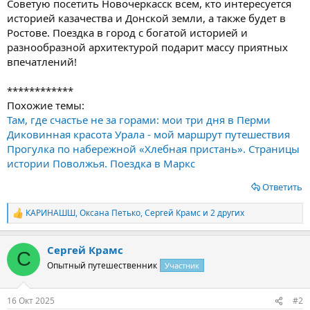
Советую посетить Новочеркасск всем, кто интересуется
историей казачества и Донской земли, а также будет в
Ростове. Поездка в город с богатой историей и
разнообразной архитектурой подарит массу приятных
впечатлений!
************
Похожие темы:
Там, где счастье не за горами: мои три дня в Перми
Диковинная красота Урала - мой маршрут путешествия
Прогулка по набережной «Хлебная пристань». Страницы
истории Поволжья. Поездка в Маркс
Ответить
КАРИНАШШ
,
Оксана Петько
,
Сергей Крамс
и 2 других
Р
е
а
Сергей Крамс
к
С
ц
Опытный путешественник
Участник
и
и
:
16 Окт 2025
#2