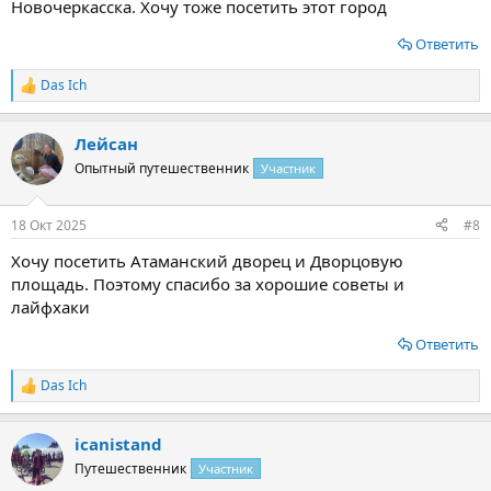
Новочеркасска. Хочу тоже посетить этот город
Ответить
Das Ich
Р
е
а
Лейсан
к
ц
Опытный путешественник
Участник
и
и
:
18 Окт 2025
#8
Хочу посетить Атаманский дворец и Дворцовую
площадь. Поэтому спасибо за хорошие советы и
лайфхаки
Ответить
Das Ich
Р
е
а
icanistand
к
ц
Путешественник
Участник
и