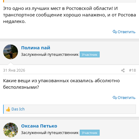
Это одно из лучших мест в Ростовской области! И
транспортное сообщение хорошо налажено, и от Ростова
недалеко.
Ответить
Полина пай
Заслуженный путешественник
Участник
31 Янв 2026
#18
Какие вещи из упакованных оказались абсолютно
бесполезными?
Ответить
Das Ich
Р
е
а
Оксана Петько
к
ц
Заслуженный путешественник
Участник
и