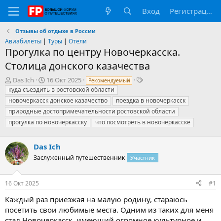
Вход
Регистрация
Отзывы об отдыхе в России
Авиабилеты
|
Туры
|
Отели
Прогулка по центру Новочеркасска.
Столица донского казачества
А
Д
Т
Das Ich
16 Окт 2025
Рекомендуемый
в
а
е
куда съездить в ростовской области
т
т
г
новочеркасск донское казачество
поездка в новочеркасск
о
а
и
природные достопримечательности ростовской области
р
н
прогулка по новочеркасску
что посмотреть в новочеркасске
т
а
е
ч
м
а
Das Ich
ы
л
Заслуженный путешественник
Участник
а
16 Окт 2025
#1
Каждый раз приезжая на малую родину, стараюсь
посетить свои любимые места. Одним из таких для меня
стал Новочеркасск, имеющий огромное культурное и