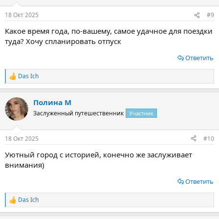
и
:
18 Окт 2025
#9
Какое время года, по-вашему, самое удачное для поездки
туда? Хочу спланировать отпуск
Ответить
Das Ich
Р
е
а
Полина М
к
ц
Заслуженный путешественник
Участник
и
и
:
18 Окт 2025
#10
Уютный город с историей, конечно же заслуживает
внимания)
Ответить
Das Ich
Р
е
а