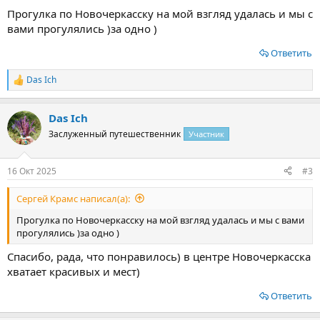
Прогулка по Новочеркасску на мой взгляд удалась и мы с
вами прогулялись )за одно )
Ответить
Das Ich
Р
е
а
Das Ich
к
ц
Заслуженный путешественник
Участник
и
и
:
16 Окт 2025
#3
Сергей Крамс написал(а):
Прогулка по Новочеркасску на мой взгляд удалась и мы с вами
прогулялись )за одно )
Спасибо, рада, что понравилось) в центре Новочеркасска
хватает красивых и мест)
Ответить