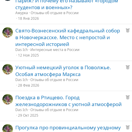
Париж? И почему его называют «городом
к
студентов и военных»?
о
Амурка
Отзывы об отдыхе в России
18 Янв 2026
е
Р
Свято-Вознесенский кафедральный собор
е
д
в Новочеркасске. Место с непростой и
к
у
интересной историей
о
е
Das Ich
Интересные места в России
12 Ноя 2025
е
Р
Уютный немецкий уголок в Поволжье.
е
д
Особая атмосфера Маркса
к
у
Das Ich
Отзывы об отдыхе в России
о
е
28 Фев 2026
Р
Поездка в Ртищево. Город
е
е
железнодорожников с уютной атмосферой
к
д
Das Ich
Отзывы об отдыхе в России
о
29 Окт 2025
у
е
Р
Прогулка про провинциальному уездному
е