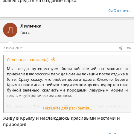
жалел средств на создание парка.
Ответить
Лиличка
Л
Гость
2 Июн 2025
#6
Солнечная написал(а):
Мы всегда путешествуем большой семьей на машине и
приехали в Форосский парк для смены локации после отдыха в
Ялте. Сразу скажу, что любая дорога вдоль Южного берега
Крыма напоминает пейзаж средиземноморских курортов с их
буйной зеленью, скалистыми породами, лазурным морем и
теплым субтропическим солнцем.
Мы ездили в Форос в апреле 2024 года. Но погода в этом году
Нажмите для раскрытия...
радует теплом, так что мы чувствовали, что лето уже не за
горами. Тяжелая зима с простудными заболеваниями дала о
Живу в Крыму и наслаждаюсь красивыми местами и
себе знать. Так что, по совету местных жителей мы
природой!
отправились гулять по Форосскому парку. Нужно было
наполнить лёгкие кислородом и фитонцидами, которыми