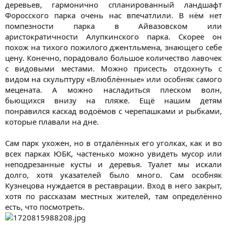
деревьев, гармонично спланированный ландшафт
Форосского парка очень нас впечатлили. В нём нет
помпезности парка в Айвазовском или
аристократичности Алупкинского парка. Скорее он
похож на тихого пожилого джентльмена, знающего себе
цену. Конечно, порадовало большое количество лавочек
с видовыми местами. Можно присесть отдохнуть с
видом на скульптуру «Влюблённые» или особняк самого
мецената. А можно насладиться плеском волн,
бьющихся внизу на пляже. Ещё нашим детям
понравился каскад водоёмов с черепашками и рыбками,
которые плавали на дне.
Сам парк ухожен, но в отдалённых его уголках, как и во
всех парках ЮБК, частенько можно увидеть мусор или
неподрезанные кусты и деревья. Туалет мы искали
долго, хотя указателей было много. Сам особняк
Кузнецова нуждается в реставрации. Вход в него закрыт,
хотя по рассказам местных жителей, там определённо
есть, что посмотреть.