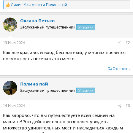
Лилия Козакевич
и
Полина пай
Р
е
а
Оксана Петько
к
ц
Заслуженный путешественник
Участник
и
и
:
13 Июл 2024
#2
Как всё красиво, и вход бесплатный, у многих появится
возможность посетить это место.
Ответить
Полина пай
Заслуженный путешественник
Участник
14 Июл 2024
#3
Как здорово, что вы путешествуете всей семьей на
машине! Это действительно позволяет увидеть
множество удивительных мест и насладиться каждым