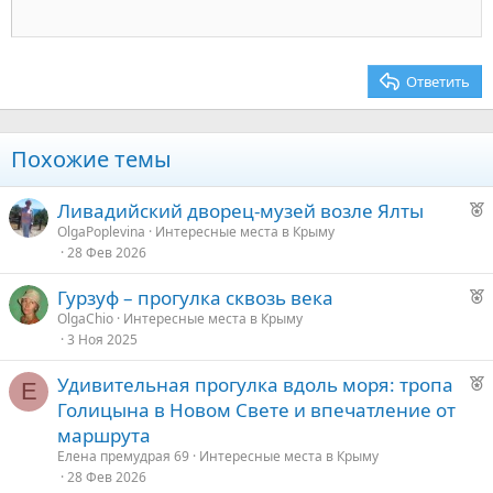
реставрации. Вход в него закрыт, хотя по рассказам местных
18
Tahoma
жителей, там определённо есть, что посмотреть.
22
Times New Roman
После прогулки ощущается невероятная легкость, даже слегка
26
Trebuchet MS
головокружение от переизбытка кислорода в крови. Ребенок
Ответить
подкашливал после мороженого, но после похода по парку
Verdana
перестал. Само впечатление от парка очень хорошее. Приятно,
что русские традиции продолжают жить в архитектуре,
Похожие темы
ландшафтном дизайне и скульптуре великих русских мастеров
и радуют обычных жителей своей многовековой историей.​
Р
Ливадийский дворец-музей возле Ялты
е
OlgaPoplevina
Интересные места в Крыму
28 Фев 2026
к
о
Р
Гурзуф – прогулка сквозь века
е
OlgaChio
Интересные места в Крыму
е
3 Ноя 2025
к
о
д
Р
Удивительная прогулка вдоль моря: тропа
Е
у
е
Голицына в Новом Свете и впечатление от
е
е
к
маршрута
о
д
Елена премудрая 69
Интересные места в Крыму
28 Фев 2026
у