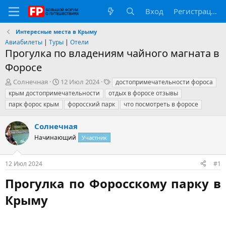
Вход
Регистрация
Интересные места в Крыму
Авиабилеты
|
Туры
|
Отели
Прогулка по владениям чайного магната в
Форосе
А
Д
Т
Солнечная
12 Июл 2024
достопримечательности фороса
в
а
е
крым достопримечательности
отдых в форосе отзывы
т
т
г
парк форос крым
форосский парк
что посмотреть в форосе
о
а
и
р
н
Солнечная
т
а
е
ч
Начинающий
Участник
м
а
ы
л
а
12 Июл 2024
#1
Прогулка по Форосскому парку в
Крыму​