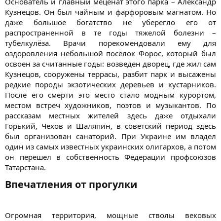
Основатель и главный меценат этого парка – Александр
Кузнецов. Он был чайным и фарфоровым магнатом. Но
даже большое богатство не уберегло его от
распространенной в те годы тяжелой болезни –
тубелкулёза. Врачи порекомендовали ему для
оздоровления небольшой посёлок Форос, который был
освоен за считанные годы: возведен дворец, где жил сам
Кузнецов, сооружены террасы, разбит парк и высажены
редкие породы экзотических деревьев и кустарников.
После его смерти это место стало модным курортом,
местом встреч художников, поэтов и музыкантов. По
рассказам местных жителей здесь даже отдыхали
Горький, Чехов и Шаляпин, в советский период здесь
был организован санаторий. При Украине им владел
один из самых известных украинских олигархов, а потом
он перешел в собственность Федерации профсоюзов
Татарстана.​
Впечатления от прогулки​
Огромная территория, мощные стволы вековых