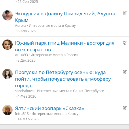
25 Сен 2025
Р
Экскурсия в Долину Привидений, Алушта,
е
Крым
к
Aurora
Интересные места в Крыму
о
8 Апр 2026
Р
Южный парк птиц Малинки - восторг для
е
е
всех возрастов
к
д
Анна93
Интересные места в России
о
8 Дек 2025
у
е
Р
Прогулки по Петербургу осенью: куда
е
е
пойти, чтобы почувствовать атмосферу
к
д
города
о
у
sandrakovaj
Интересные места в Санкт-Петербурге
е
4 Фев 2026
е
Р
Ялтинский зоопарк «Сказка»
е
д
Intra313
Интересные места в Крыму
14 Мар 2026
к
у
о
е