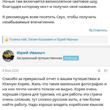
Ночью там включается великолепное световое шоу,
благодаря которому мост и получил своё название.
Я рекомендую всем посетить Сеул, чтобы получить
незабываемые впечатления.
Ответить
Полина пай
,
Лилия Козакевич
и
Юрий Иваныч
Р
е
а
Юрий Иваныч
к
ц
Заслуженный путешественник
Участник
и
и
:
8 Фев 2020
#2
Спасибо за прекрасный отчет о вашем путешествии в
Южную Корею. Жаль что такие маленькие фотографии и
на них почти ничего толком не видно. Корея очень
хорошая страна для туризма, но для работы эта страна
очень сложная, тут сложно русским жить, а тем более
найти работу. Надо хорошо владеть корейским языком.