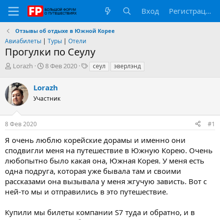
Вход
Регистрация
Отзывы об отдыхе в Южной Корее
Авиабилеты
|
Туры
|
Отели
Прогулки по Сеулу
А
Д
Т
Lorazh
8 Фев 2020
сеул
эверлэнд
в
а
е
т
т
г
Lorazh
о
а
и
Участник
р
н
т
а
е
ч
8 Фев 2020
#1
м
а
ы
л
Я очень люблю корейские дорамы и именно они
а
сподвигли меня на путешествие в Южную Корею. Очень
любопытно было какая она, Южная Корея. У меня есть
одна подруга, которая уже бывала там и своими
рассказами она вызывала у меня жгучую зависть. Вот с
ней-то мы и отправились в это путешествие.
Купили мы билеты компании S7 туда и обратно, и в