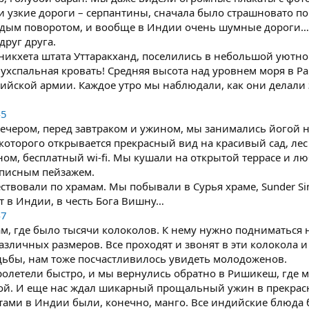
и узкие дороги – серпантины, сначала было страшновато п
аждым поворотом, и вообще в Индии очень шумные дороги… 
друг друга.
аникхета штата Уттаракханд, поселились в небольшой уютн
двухспальная кровать! Средняя высота над уровнем моря в Р
ийской армии. Каждое утро мы наблюдали, как они делали з
45
 вечером, перед завтраком и ужином, мы занимались йогой 
которого открывается прекрасный вид на красивый сад, лес 
ном, бесплатный wi-fi. Мы кушали на открытой террасе и л
описным пейзажем.
ствовали по храмам. Мы побывали в Сурья храме, Sunder Sin
т в Индии, в честь Бога Вишну…
47
м, где было тысячи колоколов. К нему нужно подниматься н
азличных размеров. Все проходят и звонят в эти колокола и
адьбы, нам тоже посчастливилось увидеть молодоженов.
ролетели быстро, и мы вернулись обратно в Ришикеш, где 
ой. И еще нас ждал шикарный прощальный ужин в прекрасн
и в Индии были, конечно, манго. Все индийские блюда б