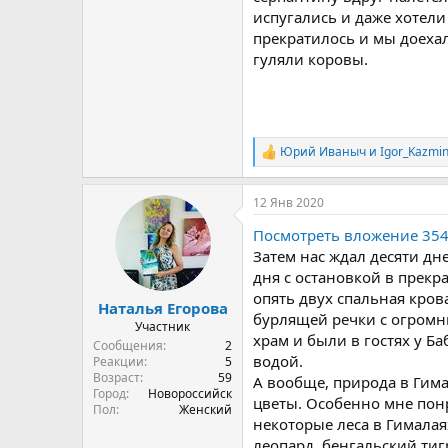
испугались и даже хотели
прекратилось и мы доехал
гуляли коровы.
Юрий Иваныч
и
Igor_Kazmi
Р
е
а
12 Янв 2020
к
ц
Посмотреть вложение 35
и
и
Затем нас ждал десяти дн
:
дня с остановкой в прекр
опять двух спальная кров
Наталья Егорова
бурлящей речки с огромн
Участник
храм и были в гостях у Б
Сообщения
2
водой.
Реакции
5
Возраст
59
А вообще, природа в Гима
Город
Новороссийск
цветы. Особенно мне понр
Пол
Женский
некоторые леса в Гимала
леопард, бенгальский тиг