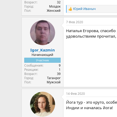
Возраст
32
Город
Моздок
Юрий Иваныч
Р
Пол
Женский
е
а
7 Фев 2020
к
ц
Наталья Егорова, спасибо
и
и
удовольствием прочитал,
:
Igor_Kazmin
Начинающий
Участник
Сообщения
9
Реакции
1
Возраст
39
Город
Таганрог
Пол
Мужской
14 Фев 2020
Йога тур - это круто, осо
Индии и началась йога!