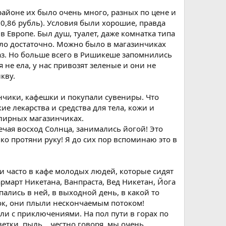
айоне их было очень много, разных по цене и
 0,86 рубль). Условия были хорошие, правда
в Европе. Был душ, туалет, даже комнатка типа
было достаточно. Можно было в магазинчиках
раз. Но больше всего в Ришикеше запомнились
 я не ела, у нас привозят зеленые и они не
кву.
нчики, кафешки и покупали сувениры. Что
 лекарства и средства для тела, кожи и
елирных магазинчиках.
чая восход Солнца, занимались йогой! Это
ко протяни руку! Я до сих пор вспоминаю это в
ли часто в кафе молодых людей, которые сидят
рмарт Никетана, Ванпраста, Вед Никетан, Йога
пались в ней, в выходной день, в какой то
ок, они плыли нескончаемым потоком!
али с приключениями. На пол пути в горах по
ветки, пыль… честно говоря, мы очень