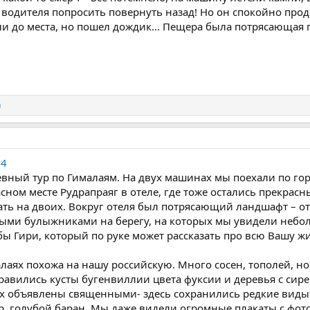
 водителя попросить повернуть назад! Но он спокойно прод
и до места, но пошел дождик... Пещера была потрясающая п
n
44
евный тур по Гималаям. На двух машинах мы поехали по го
асном месте Рудрапраяг в отеле, где тоже остались прекрасн
ать на двоих. Вокруг отеля был потрясающий ландшафт – о
ыми булыжниками на берегу, на которых мы увидели небол
абы Гири, который по руке может рассказать про всю Вашу 
лаях похожа на нашу российскую. Много сосен, тополей, но
авились кусты бугенвиллии цвета фуксии и деревья с сире
ях объявлены священными- здесь сохранились редкие виды
р, голубой баран. Мы даже видели огромные плакаты с фот