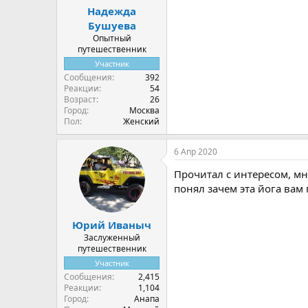
Надежда
Бушуева
Опытный
путешественник
Участник
Сообщения
392
Реакции
54
Возраст
26
Город
Москва
Пол
Женский
6 Апр 2020
Прочитал с интересом, мн
понял зачем эта йога вам
Юрий Иваныч
Заслуженный
путешественник
Участник
Сообщения
2,415
Реакции
1,104
Город
Анапа