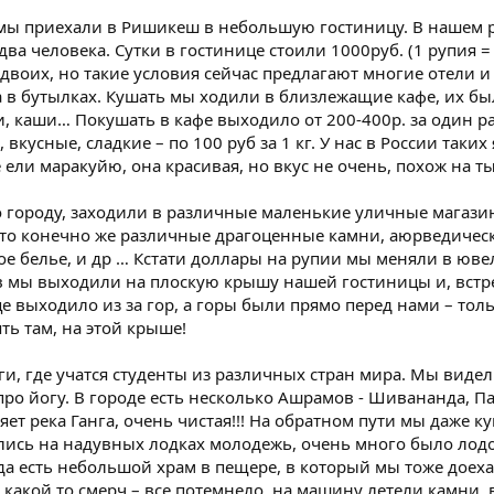
мы приехали в Ришикеш в небольшую гостиницу. В нашем р
два человека. Сутки в гостинице стоили 1000руб. (1 рупия =
двоих, но такие условия сейчас предлагают многие отели и 
ода в бутылках. Кушать мы ходили в близлежащие кафе, их 
и, каши… Покушать в кафе выходило от 200-400р. за один 
 вкусные, сладкие – по 100 руб за 1 кг. У нас в России таких
 ели маракуйю, она красивая, но вкус не очень, похож на ты
 городу, заходили в различные маленькие уличные магази
о конечно же различные драгоценные камни, аюрведические
ное белье, и др … Кстати доллары на рупии мы меняли в юв
в мы выходили на плоскую крышу нашей гостиницы и, встре
 выходило из за гор, а горы были прямо перед нами – толь
ять там, на этой крыше!
оги, где учатся студенты из различных стран мира. Мы виде
ро йогу. В городе есть несколько Ашрамов - Шивананда, Па
т река Ганга, очень чистая!!! На обратном пути мы даже ку
ялись на надувных лодках молодежь, очень много было лод
рода есть небольшой храм в пещере, в который мы тоже доех
 какой то смерч – все потемнело, на машину летели камни, 