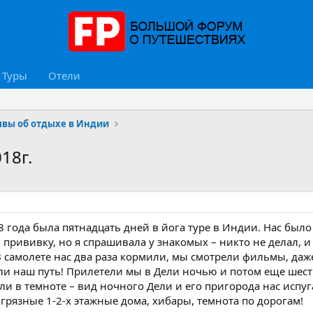
Туры
Отели
вы об отдыхе в Индии
18г.
8 года была пятнадцать дней в йога туре в Индии. Нас был
 прививку, но я спрашивала у знакомых – никто не делал, и 
 В самолете нас два раза кормили, мы смотрели фильмы, даж
али наш путь! Прилетели мы в Дели ночью и потом еще шес
али в темноте – вид ночного Дели и его пригорода нас испуг
 грязные 1-2-х этажные дома, хибары, темнота по дорогам!