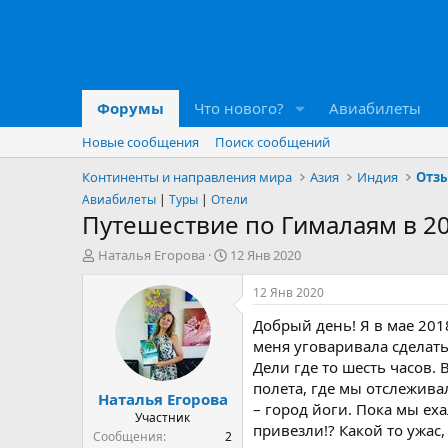
Форумы
Что нового?
Авиабилеты
Новые сообщения
Поиск сообщений
Континенты и направления мира
Азия
Индия
Отзы
Авиабилеты
|
Туры
|
Отели
Путешествие по Гималаям в 20
А
Д
Наталья Егорова
12 Янв 2020
в
а
т
т
12 Янв 2020
о
а
Добрый день! Я в мае 201
р
н
т
а
меня уговаривала сделать
е
ч
Дели где то шесть часов.
м
а
полета, где мы отслежив
Наталья Егорова
ы
л
– город йоги. Пока мы ех
а
Участник
привезли!? Какой то ужас,
Сообщения
2