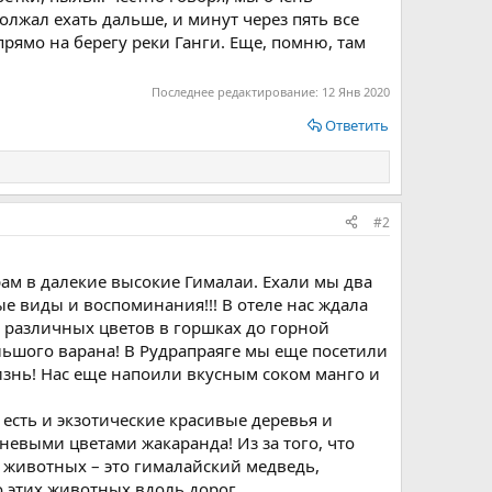
олжал ехать дальше, и минут через пять все
рямо на берегу реки Ганги. Еще, помню, там
Последнее редактирование:
12 Янв 2020
Ответить
#2
рам в далекие высокие Гималаи. Ехали мы два
ые виды и воспоминания!!! В отеле нас ждала
т различных цветов в горшках до горной
ьшого варана! В Рудрапраяге мы еще посетили
жизнь! Нас еще напоили вкусным соком манго и
 есть и экзотические красивые деревья и
невыми цветами жакаранда! Из за того, что
 животных – это гималайский медведь,
о этих животных вдоль дорог.