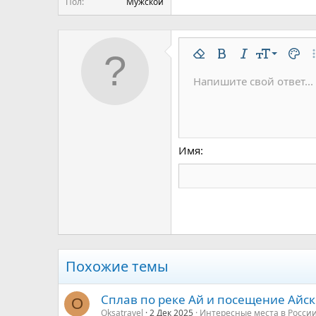
Пол
Мужской
9
Удалить форматирован
Жирный
Курсив
Размер шр
Цвет 
До
10
Напишите свой ответ...
Arial
Шрифт
Вставить горизонтальну
Спойлер
Зачёркнутый
Код
Подчёркнутый
Одностроч
Однос
12
Book Antiqua
15
Courier New
18
Georgia
Имя
22
Tahoma
26
Times New Roman
Trebuchet MS
Verdana
Похожие темы
Сплав по реке Ай и посещение Айск
O
Oksatravel
2 Дек 2025
Интересные места в Росси