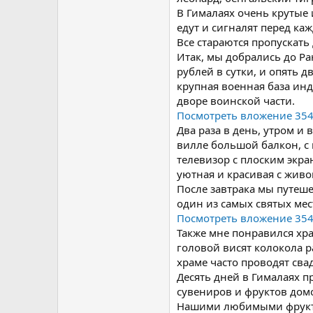
В Гималаях очень крутые 
едут и сигналят перед к
Все стараются пропускать 
Итак, мы добрались до Р
рублей в сутки, и опять 
крупная военная база инд
дворе воинской части.
Посмотреть вложение 35
Два раза в день, утром и
вилле большой балкон, с 
телевизор с плоским экра
уютная и красивая с жив
После завтрака мы путеше
один из самых святых мес
Посмотреть вложение 35
Также мне понравился хра
головой висят колокола р
храме часто проводят св
Десять дней в Гималаях п
сувениров и фруктов дом
Нашими любимыми фруктам