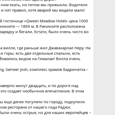
о ним ехать, но потом мы привыкли. Водители
и нет правил, хотя аварий мы видели мало!
ой гостинице «Qween Meadow Hotel» цена 1000
аникхете — 1869 м. В Раникхете расположена
арядку и бегали. Кстати, было очень чисто во
на вилле, где раньше жил Джавахарлал Неру. На
и горы, есть две отдельные спальни, есть
юбовались видом на Гималаи! Вилла очень
g, Sameer Josh, комплекс храмов Бадринатха –
аверно минут двадцать, и по дороге над
 это создает необычное впечатление. В этом
мы еще денек погуляли по городу, подкупили
ом ресторане от нашего гида Раджи.
ыли очень острые, но для наших европейцев –