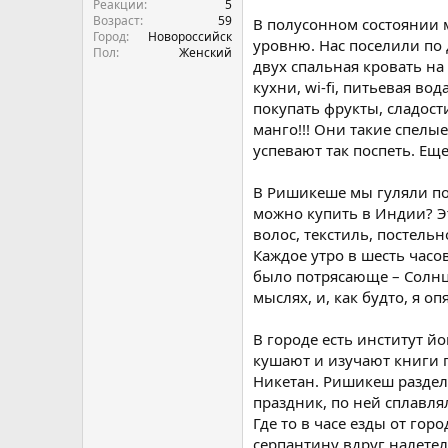
Реакции
5
Возраст
59
В полусонном состоянии 
Город
Новороссийск
уровню. Нас поселили по 
Пол
Женский
двух спальная кровать на 
кухни, wi-fi, питьевая в
покупать фрукты, сладост
манго!!! Они такие спелые,
успевают так поспеть. Еще
В Ришикеше мы гуляли по
можно купить в Индии? Эт
волос, текстиль, постель
Каждое утро в шесть часо
было потрясающе – Солнце
мыслях, и, как будто, я оп
В городе есть институт й
кушают и изучают книги п
Никетан. Ришикеш разделяе
праздник, по ней сплавл
Где то в часе езды от го
серпантину вдруг налетел