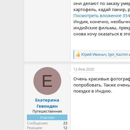
они делают по заказу уме
картофель, кадай панир, р
Посмотреть вложение 35
Индия, конечно, необычна
индийские фильмы, прекр
снова хочу оказаться в эт
Юрий Иваныч
,
Igor_Kazmin
Р
е
а
12 Янв 2020
к
Е
ц
Очень красивые фотограф
и
и
попробовать. Также очень
:
поездке в Индию.
Екатерина
Гевондян
Путешественник
Участник
Сообщения
23
Реакции
12