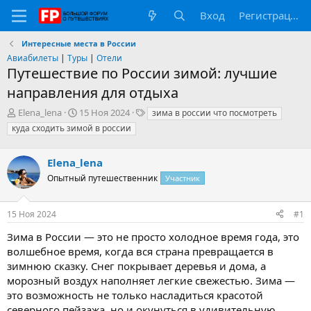
Вход
Регистрация
Интересные места в России
Авиабилеты
|
Туры
|
Отели
Путешествие по России зимой: лучшие
направления для отдыха
А
Д
Т
Elena_lena
15 Ноя 2024
зима в россии что посмотреть
в
а
е
куда сходить зимой в россии
т
т
г
о
а
и
р
Elena_lena
н
т
а
Опытный путешественник
Участник
е
ч
м
а
ы
л
15 Ноя 2024
#1
а
Зима в России — это не просто холодное время года, это
волшебное время, когда вся страна превращается в
зимнюю сказку. Снег покрывает деревья и дома, а
морозный воздух наполняет легкие свежестью. Зима —
это возможность не только насладиться красотой
северного пейзажа, но и окунуться в удивительную