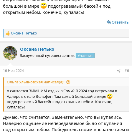
большой в мире
подогреваемый бассейн под
открытым небом. Конечно, купалась!
Ответить
Оксана Петько
Р
е
а
Оксана Петько
к
ц
Заслуженный путешественник
Участник
и
и
:
16 Ноя 2024
#6
Ольга Ульяновская написал(а):
А считается ЗИМНИМ отдых в Сочи? Я 2024 год встречала в
Адлере в отеле Дельфин. Там самый большой в мире
подогреваемый бассейн под открытым небом. Конечно,
купалась!
Думаю, что считается. Замечательно, что вы купались.
Наверно ощущение непередаввемое было от купания
под открытым небом. Победитель своим впечатлением и