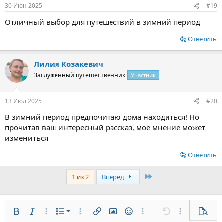
30 Июн 2025
#19
Отличный выбор для путешествий в зимний период
Ответить
Лилия Козакевич
Заслуженный путешественник
Участник
13 Июл 2025
#20
В зимний период предпочитаю дома находиться! Но
прочитав ваш интересный рассказ, моё мнение может
измениться
Ответить
Last
1 из 2
Вперёд
Нумерованный список
Жирный
Курсив
Дополнительно...
Список
Дополнительно...
Вставить ссылку
Вставить изображение
Смайлы
Дополнительно...
Отменить
Дополнительн
Предп