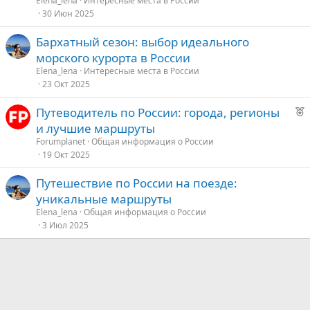
Elena_lena
Интересные места в России
30 Июн 2025
Бархатный сезон: выбор идеального
морского курорта в России
Elena_lena
Интересные места в России
23 Окт 2025
Р
Путеводитель по России: города, регионы
е
и лучшие маршруты
к
Forumplanet
Общая информация о России
о
19 Окт 2025
Путешествие по России на поезде:
е
уникальные маршруты
д
Elena_lena
Общая информация о России
3 Июл 2025
у
е