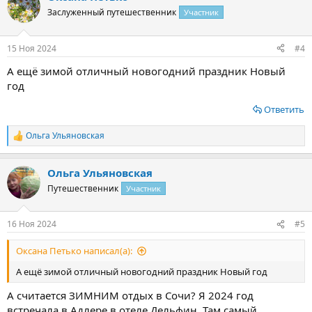
Заслуженный путешественник
Участник
15 Ноя 2024
#4
А ещё зимой отличный новогодний праздник Новый
год
Ответить
Ольга Ульяновская
Р
е
а
Ольга Ульяновская
к
ц
Путешественник
Участник
и
и
:
16 Ноя 2024
#5
Оксана Петько написал(а):
А ещё зимой отличный новогодний праздник Новый год
А считается ЗИМНИМ отдых в Сочи? Я 2024 год
встречала в Адлере в отеле Дельфин. Там самый