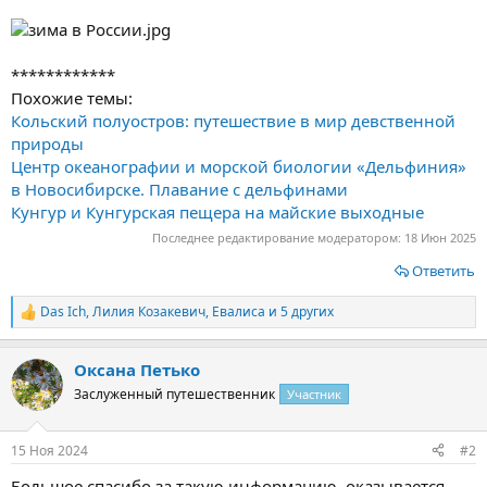
************
Похожие темы:
Кольский полуостров: путешествие в мир девственной
природы
Центр океанографии и морской биологии «Дельфиния»
в Новосибирске. Плавание с дельфинами
Кунгур и Кунгурская пещера на майские выходные
Последнее редактирование модератором:
18 Июн 2025
Ответить
Das Ich
,
Лилия Козакевич
,
Евалиса
и 5 других
Р
е
а
Оксана Петько
к
ц
Заслуженный путешественник
Участник
и
и
:
15 Ноя 2024
#2
Большое спасибо за такую информацию, оказывается,