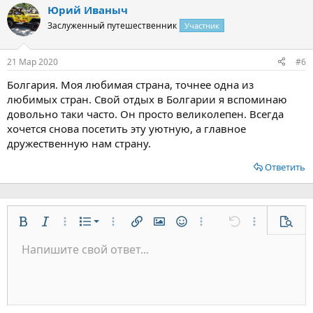
Юрий Иваныч
Заслуженный путешественник
Участник
21 Мар 2020
#6
Болгария. Моя любимая страна, точнее одна из
любимых стран. Свой отдых в Болгарии я вспоминаю
довольно таки часто. Он просто великолепен. Всегда
хочется снова посетить эту уютную, а главное
дружественную нам страну.
Ответить
Нумерованный список
Жирный
Курсив
Дополнительно...
Список
Дополнительно...
Вставить ссылку
Вставить изображение
Смайлы
Дополнительно...
Отменить
Дополнительн
Предп
Маркированный список
Напишите свой ответ...
По левому краю
9
Обычный
Сохранить черновик
Arial
Размер шрифта
Выравнивание
Цитата
Повторить
Медиа
Переключить режим работы редактора
Цвет текста
Формат параграфа
Вставить таблицу
Удалить форматирование
Шрифт
Вставить горизонтальную линию
Черновики
Зачёркнутый
Спойлер
Подчёркнутый
Код
Однострочный код
Однострочный спойлер
Увеличить отступ
10
Удалить черновик
По центру
Заголовок 1
Book Antiqua
Уменьшить отступ
12
Courier New
По правому краю
Заголовок 2