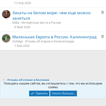
13 Апр 2026
к
д
о
у
Р
Закаты на Белом море: чем еще можно
е
е
заняться
е
к
Milka
Интересные места в России
о
9 Май 2026
д
у
Р
Маленькая Европа в России. Калининград
е
е
е
Stololga
Отзывы об отдыхе в Калининграде
7 Янв 2026
к
д
о
у
е
е
д
у
Отзывы об отдыхе в Болгарии
е
Пользуясь нашим сайтом, вы соглашаетесь с тем, что мы используем
cookies
Контакты
Условия и правила
Политика конфиденциальности
Принять
Узнать больше...
Помощь
Главная
R
S
S