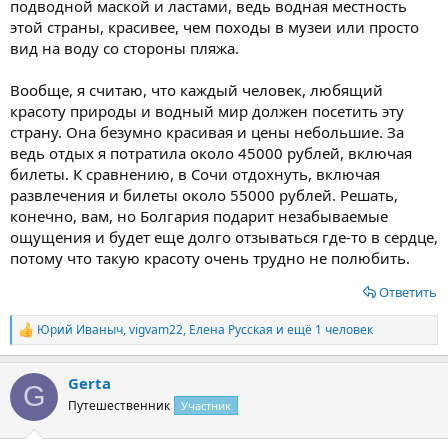
подводной маской и ластами, ведь водная местность
этой страны, красивее, чем походы в музеи или просто
вид на воду со стороны пляжа.
Вообще, я считаю, что каждый человек, любящий
красоту природы и водный мир должен посетить эту
страну. Она безумно красивая и цены небольшие. За
ведь отдых я потратила около 45000 рублей, включая
билеты. К сравнению, в Сочи отдохнуть, включая
развлечения и билеты около 55000 рублей. Решать,
конечно, вам, но Болгария подарит незабываемые
ощущения и будет еще долго отзываться где-то в сердце,
потому что такую красоту очень трудно не полюбить.
Ответить
Юрий Иваныч
,
vigvam22
,
Елена Русская
и ещё 1 человек
Р
е
а
Gerta
к
G
ц
Путешественник
Участник
и
и
: