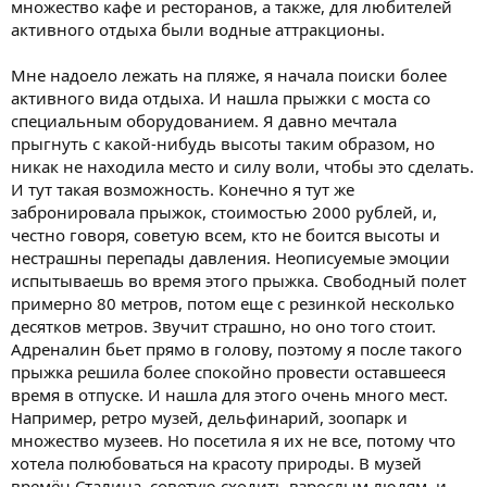
множество кафе и ресторанов, а также, для любителей
активного отдыха были водные аттракционы.
Мне надоело лежать на пляже, я начала поиски более
активного вида отдыха. И нашла прыжки с моста со
специальным оборудованием. Я давно мечтала
прыгнуть с какой-нибудь высоты таким образом, но
никак не находила место и силу воли, чтобы это сделать.
И тут такая возможность. Конечно я тут же
забронировала прыжок, стоимостью 2000 рублей, и,
честно говоря, советую всем, кто не боится высоты и
нестрашны перепады давления. Неописуемые эмоции
испытываешь во время этого прыжка. Свободный полет
примерно 80 метров, потом еще с резинкой несколько
десятков метров. Звучит страшно, но оно того стоит.
Адреналин бьет прямо в голову, поэтому я после такого
прыжка решила более спокойно провести оставшееся
время в отпуске. И нашла для этого очень много мест.
Например, ретро музей, дельфинарий, зоопарк и
множество музеев. Но посетила я их не все, потому что
хотела полюбоваться на красоту природы. В музей
времён Сталина, советую сходить взрослым людям, и