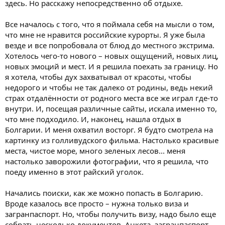
здесь. Но расскажу непосредственно об отдыхе.
Все началось с того, что я поймала себя на мысли о том,
что мне не нравится российские курорты. Я уже была
везде и все попробовала от блюд до местного экстрима.
Хотелось чего-то нового – новых ощущений, новых лиц,
новых эмоций и мест. И я решила поехать за границу. Но
я хотела, чтобы дух захватывал от красоты, чтобы
недорого и чтобы не так далеко от родины, ведь некий
страх отдалённости от родного места все же играл где-то
внутри. И, посещая различные сайты, искала именно то,
что мне подходило. И, наконец, нашла отдых в
Болгарии. И меня охватил восторг. Я будто смотрела на
картинку из голливудского фильма. Настолько красивые
места, чистое море, много зеленых лесов... меня
настолько заворожили фотографии, что я решила, что
поеду именно в этот райский уголок.
Начались поиски, как же можно попасть в Болгарию.
Вроде казалось все просто – нужна только виза и
загранпаспорт. Но, чтобы получить визу, надо было еще
собрать несколько документов. Анкета, загранпаспорт,