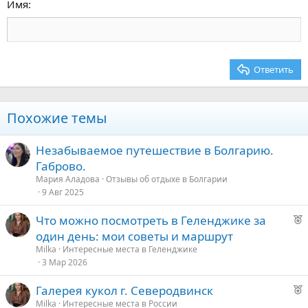
15
Georgia
Выравнивание текста
Имя
Заголовок 3
18
Tahoma
22
Times New Roman
26
Trebuchet MS
Ответить
Verdana
Похожие темы
Незабываемое путешествие в Болгарию.
Габрово.
Мария Аладова
Отзывы об отдыхе в Болгарии
9 Авг 2025
Р
Что можно посмотреть в Геленджике за
е
один день: мои советы и маршрут
к
Milka
Интересные места в Геленджике
о
3 Мар 2026
Р
Галерея кукол г. Северодвинск
е
е
Milka
Интересные места в России