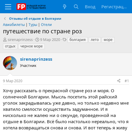
Вход
Регистрация
Отзывы об отдыхе в Болгарии
Авиабилеты
|
Туры
|
Отели
путешествие по стране роз
А
Д
Т
sirenaprinzess
9 Мар 2020
болгария
лето
море
в
а
е
отдых
черное море
т
т
г
о
а
и
sirenaprinzess
р
н
т
Участник
а
е
ч
м
а
9 Мар 2020
#1
ы
л
а
Хочу рассказать о прекрасной стране роз и моря. О
солнечной Болгарии. Мысль посетить этой райский
уголок закрадывалась уже давно, но только недавно мне
хватило смелости осуществить задуманное. И я
нисколько не жалею ни о секунде, проведенной на
отдыхе в Болгарии. Всё было настолько нереально, что я
хотела возвращаться снова и снова. И вот теперь я живу