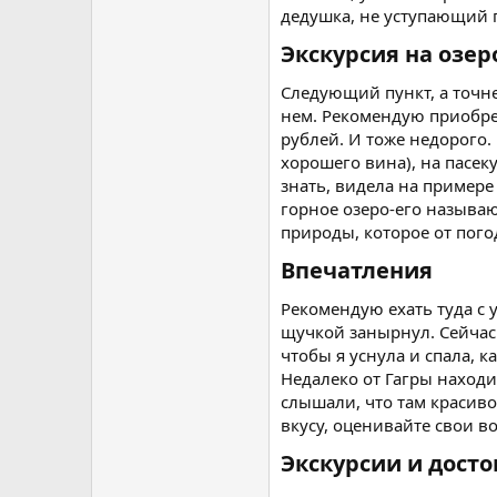
дедушка, не уступающий 
Экскурсия на озеро
Следующий пункт, а точн
нем. Рекомендую приобрет
рублей. И тоже недорого.
хорошего вина), на пасек
знать, видела на примере
горное озеро-его называю
природы, которое от пого
Впечатления​
Рекомендую ехать туда с у
щучкой занырнул. Сейчас 
чтобы я уснула и спала, к
Недалеко от Гагры находи
слышали, что там красиво
вкусу, оценивайте свои в
Экскурсии и дост