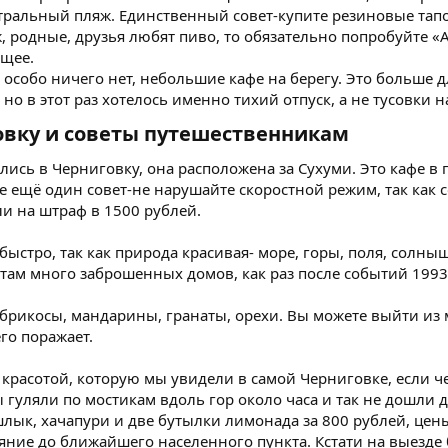
ральный пляж. Единственный совет-купите резиновые тапоч
, родные, друзья любят пиво, то обязательно попробуйте «Аб
ящее.
особо ничего нет, небольшие кафе на берегу. Это больше 
но в этот раз хотелось именно тихий отпуск, а не тусовки н
овку и советы путешественникам​
лись в Черниговку, она расположена за Сухуми. Это кафе в
же ещё один совет-не нарушайте скоростной режим, так как
ли на штраф в 1500 рублей.
 быстро, так как природа красивая- море, горы, поля, солныш
о там много заброшенных домов, как раз после событий 1993 
брикосы, мандарины, гранаты, орехи. Вы можете выйти из 
го поражает.
с красотой, которую мы увидели в самой Черниговке, если че
 гуляли по мостикам вдоль гор около часа и так не дошли д
ык, хачапури и две бутылки лимонада за 800 рублей, цены
яние до ближайшего населенного пункта. Кстати на выезде