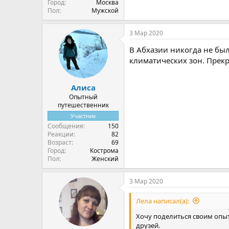
Город
Москва
Пол
Мужской
3 Мар 2020
В Абхазии никогда не был
климатических зон. Прек
Алиса
Опытный
путешественник
Участник
Сообщения
150
Реакции
82
Возраст
69
Город
Кострома
Пол
Женский
3 Мар 2020
Лела написал(а):
Хочу поделиться своим опыт
друзей.