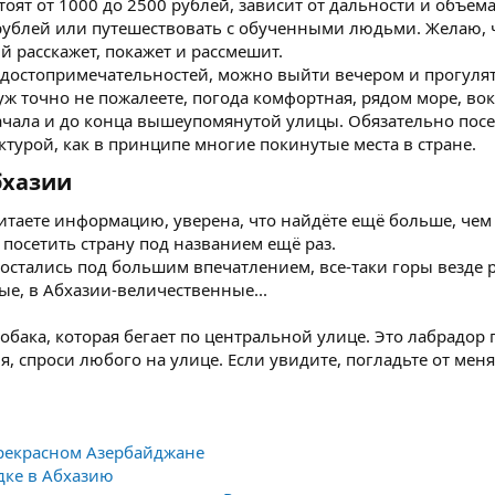
стоят от 1000 до 2500 рублей, зависит от дальности и объем
 рублей или путешествовать с обученными людьми. Желаю, ч
 расскажет, покажет и рассмешит.
 достопримечательностей, можно выйти вечером и прогулят
уж точно не пожалеете, погода комфортная, рядом море, во
ачала и до конца вышеупомянутой улицы. Обязательно посе
ктурой, как в принципе многие покинутые места в стране.
хазии​
итаете информацию, уверена, что найдёте ещё больше, чем
посетить страну под названием ещё раз.
остались под большим впечатлением, все-таки горы везде 
е, в Абхазии-величественные...
 собака, которая бегает по центральной улице. Это лабрадо
я, спроси любого на улице. Если увидите, погладьте от меня
рекрасном Азербайджане
дке в Абхазию