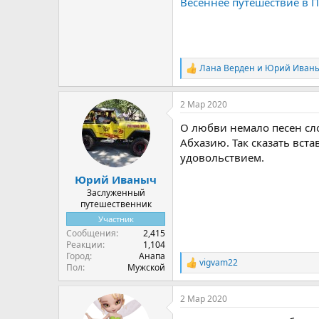
Весеннее путешествие в П
Лана Верден
и
Юрий Иван
Р
е
а
2 Мар 2020
к
ц
О любви немало песен сло
и
и
Абхазию. Так сказать вст
:
удовольствием.
Юрий Иваныч
Заслуженный
путешественник
Участник
Сообщения
2,415
Реакции
1,104
Город
Анапа
vigvam22
Р
Пол
Мужской
е
а
2 Мар 2020
к
ц