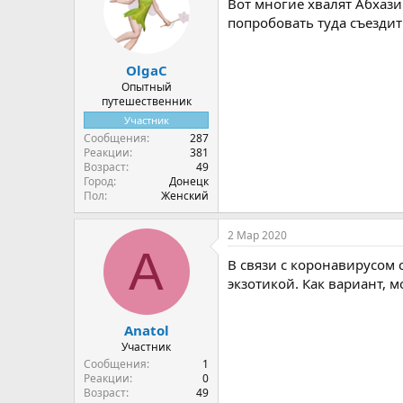
Вот многие хвалят Абхази
и
и
попробовать туда съездит
:
OlgaС
Опытный
путешественник
Участник
Сообщения
287
Реакции
381
Возраст
49
Город
Донецк
Пол
Женский
2 Мар 2020
A
В связи с коронавирусом 
экзотикой. Как вариант, 
Anatol
Участник
Сообщения
1
Реакции
0
Возраст
49