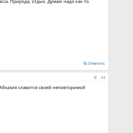
сса. Природа, отдых. Думаю надо как-то
Ответить
#4
о Абхазия славится своей неповторимой