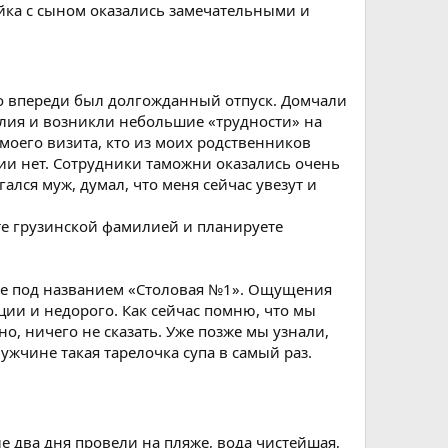
яйка с сыном оказались замечательными и
что впереди был долгожданный отпуск. Домчали
милия и возникли небольшие «трудности» на
моего визита, кто из моих родственников
узии нет. Сотрудники таможни оказались очень
лся муж, думал, что меня сейчас увезут и
ете грузинской фамилией и планируете
ние под названием «Столовая №1». Ощущения
ции и недорого. Как сейчас помню, что мы
о, ничего не сказать. Уже позже мы узнали,
ужчине такая тарелочка супа в самый раз.
е два дня провели на пляже, вода чистейшая,