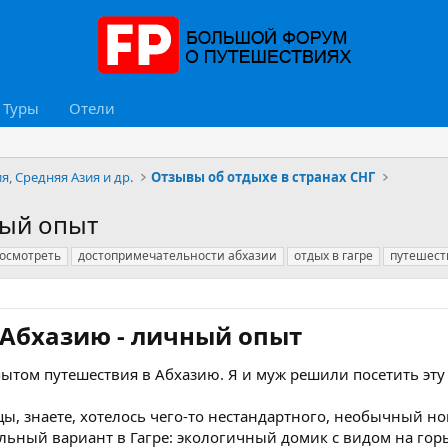
Туры
Отели
я, Средняя Азия и др.
Отзывы об отдыхе в странах СНГ
ный опыт
посмотреть
достопримечательности абхазии
отдых в гагре
путешест
Абхазию - личный опыт​
пытом путешествия в Абхазию. Я и муж решили посетить эт
цы, знаете, хотелось чего-то нестандартного, необычный 
льный вариант в Гагре: экологичный домик с видом на горы