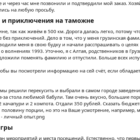
 и через час мне позвонили и подтвердили мой заказ. Хоз
ись на любую просьбу.
 и приключения на таможне​
е, так как живём в 500 км. Дорога далась легко, потому 
не без приключений. Дело в том, что у меня грузинская фа
одили меня в свою будку и начали расспрашивать о целях 
я о волнениях 1993. Уточню, я с Алтая, родственников в Гр
ложили поменять фамилию и отпустили. Больше всех испуга
 чтобы вы посмотрели информацию на сей счёт, если облада
ся мы решили перекусить и выбрали в самом городе заведе
з-за стола любимой бабули. Там очень вкусно, большие пор
2 хачапури и 2 компота. Отдали 350 рублей. Сказать бюджетн
 половину порции, но это на Ваше усмотрение, например, м
гры​
н мероприятий и места посещений. Естественно, что первы