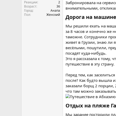
Реакции
2
Забронировала на сервисе
Возраст
36
внимательными, откликал
Город
Анапа
Пол
Женский
Дорога на машине
Мы решили ехать на машин
за 8 часов и конечно же 
таможне. Сотрудники пров
живет в Грузии, знаю ли 
весёлыми, пошутили, пред
посадят куда-нибудь.
Это я рассказала к тому,
путешествие в эту страну.
Перед тем, как заселить
после? Как будто вышла и
заказали борщ 2 порции, 
что там можно заказывать
Отдых на пляже Га
Мы заранее построили пла