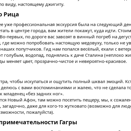
по виду, настоящему джигиту.
 Рица​
ее уже профессиональная экскурсия была на следующий ден
ать в центре города, вам жители покажут, куда идти. Стоим
 Во-первых, по дороге вас завозят в винный погреб на дег
у, где можно попробовать настоящую медовуху, только не ув
 наших попутчиков. Гид нам попался весёлый, ехали с вет
т голубым, водопад, поднялись к даче Сталина (неплохо жи
ды меняет цвет, прозрачно-чистое и невероятно-красивое.
тра, чтобы искупаться и ощутить полный шквал эмоций. Кста
делюсь с вами воспоминаниями и жалею, что не сделала тож
ак младенец «без задних ног».
тся Новый Афон, там можно посетить пещеру, мы, к сожалени
, загадочно, даже для кого-то жутковато (возможно для люд
озможности, пожалуйста).
опримечательности Гагры​