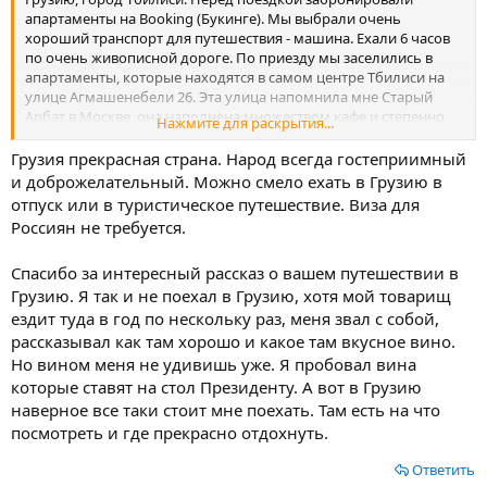
апартаменты на Booking (Букинге). Мы выбрали очень
хороший транспорт для путешествия - машина. Ехали 6 часов
по очень живописной дороге. По приезду мы заселились в
апартаменты, которые находятся в самом центре Тбилиси на
улице Агмашенебели 26. Эта улица напомнила мне Старый
Арбат в Москве, она наполнена множеством кафе и степенно
Нажмите для раскрытия...
прогуливающимися людьми. После отдыха мы отправились
изучать город.
Посмотреть вложение 13871
Первым был
Грузия прекрасная страна. Народ всегда гостеприимный
Старый город, там мы зашли в этнический ресторан с красивой
и доброжелательный. Можно смело ехать в Грузию в
музыкой и очень вкусной едой. Отшагав много километров и
отпуск или в туристическое путешествие. Виза для
осмотрев достопримечательности старого Тбилиси, по
Россиян не требуется.
приходу в апартаменты мы легли спать. На следующий день
мы завтракали в ресторане Трактир. Там и во всех кафе и
Спасибо за интересный рассказ о вашем путешествии в
ресторанах Тбилиси очень вкусно и не дорого. Советую всем
попробовать хачапури по-аджарски и хинкали. Цены на еду, а в
Грузию. Я так и не поехал в Грузию, хотя мой товарищ
особенности на хинкали очень низкие ( 0,5 - 0,7 GEL, это 14 - 16
ездит туда в год по нескольку раз, меня звал с собой,
руб.) за одну штуку. После завтрака пошли гулять по очень
рассказывал как там хорошо и какое там вкусное вино.
красивым местам. Мы ходили на знаменитый мост в Тбилиси (
Но вином меня не удивишь уже. Я пробовал вина
Мост мира) - очень красивый пешеходный мост через реку
которые ставят на стол Президенту. А вот в Грузию
Куру.
Посмотреть вложение 13869
Так же посетили мост
наверное все таки стоит мне поехать. Там есть на что
Бараташвили, он находится выше по течению реки. После
отправились в парк Рике, который находится на левом берегу
посмотреть и где прекрасно отдохнуть.
Куры. После этой долгой, но увлекательной прогулки по
городу мы зашли в колоритный ресторан и вкусно покушали,
Ответить