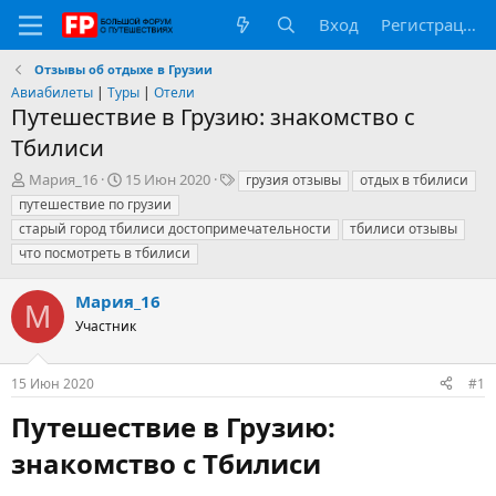
Вход
Регистрация
Отзывы об отдыхе в Грузии
Авиабилеты
|
Туры
|
Отели
Путешествие в Грузию: знакомство с
Тбилиси
А
Д
Т
Мария_16
15 Июн 2020
грузия отзывы
отдых в тбилиси
в
а
е
путешествие по грузии
т
т
г
старый город тбилиси достопримечательности
тбилиси отзывы
о
а
и
что посмотреть в тбилиси
р
н
т
а
е
ч
Мария_16
М
м
а
Участник
ы
л
а
15 Июн 2020
#1
Путешествие в Грузию:
знакомство с Тбилиси​