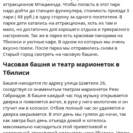
аттракционов Мтацминда. Чтобы попасть в этот парк
надо дойти до станции фуникулера, стоимость проезда 3
лари ( 68 руб.) в одну сторону за одного посетителя. В
парке дети катались на аттракционах, хоть их там и
мало, но достаточно для хорошего отдыха и прекрасного
настроения. Так же в парке есть красивая панорама на
Тбилиси и уютные кафе. В одном из которых мы очень
вкусно поели. После парка мы отправились снова в
Старый город смотреть на часовую башню.
Часовая башня и театр марионеток в
Тбилиси​
Башня находится по адресу улица Шавтели 26,
соседствуя со знаменитым театром марионеток Резо
Габриадзе. В башне каждый час под музыку открывается
дверка и появляется ангел, в руке у него молоточек и он
стучит им в колокол. Отбив полный час он удаляется и
дверка закрывается. В этот день мы гуляли до ночи, так
как завтра был день отъезда домой и хотелось
максимально насладиться этой приветливой и
колоритной атмосферой замечательного Тбилиси. Утром