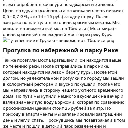
всем попробовать хачапури по-аджарски и хинкали.
Цены на еду, а в особенности на хинкали очень низкие (
0,5 - 0,7 GEL, это 14 - 16 руб.) за одну штуку. После
завтрака пошли гулять по очень красивым местам. Мы
ходили на знаменитый мост в Тбилиси ( Мост мира) -
очень красивый пешеходный мост через реку Куру.
Прогулка по набережной и парку Рике​
Так же посетили мост Бараташвили, он находится выше
по течению реки. После отправились в парк Рике,
который находится на левом берегу Куры. После этой
долгой, но увлекательной прогулки по городу мы зашли
в колоритный ресторан и вкусно покушали, после чего
мы направились в сторону нашего уютного временного
дома. По пути мы купили немного вкусняшек на вечер и
взяли знаменитую воду Боржоми, которая по сравнению
с российскими ценами стоит 25 рублей за литр. По
приходу в апартаменты мы запланировали завтрашний
день и легли спать. Проснувшись мы позавтракали в том
же месте и пошли в детский парк развлечений и