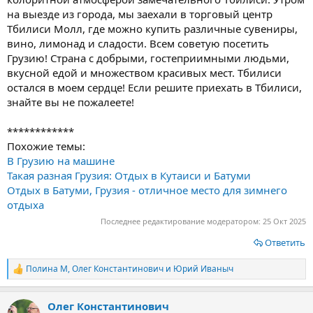
на выезде из города, мы заехали в торговый центр
Тбилиси Молл, где можно купить различные сувениры,
вино, лимонад и сладости. Всем советую посетить
Грузию! Страна с добрыми, гостеприимными людьми,
вкусной едой и множеством красивых мест. Тбилиси
остался в моем сердце! Если решите приехать в Тбилиси,
знайте вы не пожалеете!
************
Похожие темы:
В Грузию на машине
Такая разная Грузия: Отдых в Кутаиси и Батуми
Отдых в Батуми, Грузия - отличное место для зимнего
отдыха
Последнее редактирование модератором:
25 Окт 2025
Ответить
Полина М
,
Олег Константинович
и
Юрий Иваныч
Р
е
а
Олег Константинович
к