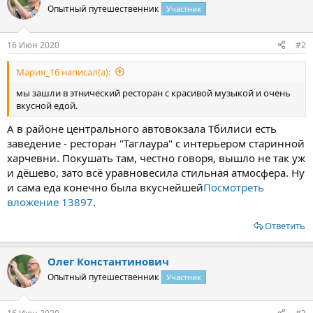
ц
Опытный путешественник
Участник
и
и
:
16 Июн 2020
#2
Мария_16 написал(а):
мы зашли в этнический ресторан с красивой музыкой и очень
вкусной едой.
А в районе центрального автовокзала Тбилиси есть
заведение - ресторан "Таглаура" с интерьером старинной
харчевни. Покушать там, честно говоря, вышло не так уж
и дёшево, зато всё уравновесила стильная атмосфера. Ну
и сама еда конечно была вкуснейшей
Посмотреть
вложение 13897
.
Ответить
Олег Константинович
Опытный путешественник
Участник