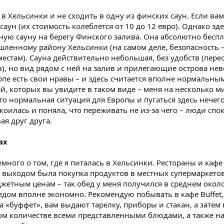
 в Хельсинки и не сходить в одну из финских саун. Если ва
саун (их стоимость колеблется от 10 до 12 евро). Однако з
ую сауну на берегу Финского залива. Она абсолютно беспла
ленному району Хельсинки (на самом деле, безопасность – э
местам). Сауна действительно небольшая, без удобств (пере
в), но вид рядом с ней на залив и прилегающие острова н
ропе есть свои нравы – и здесь считается вполне нормальны
ей, которых вы увидите в таком виде – меня на несколько 
то нормальная ситуация для Европы и пугаться здесь нечег
окоилась и поняла, что переживать не из-за чего – люди сп
ая друг друга.
ах
много о том, где я питалась в Хельсинки. Рестораны и ка
 выходом была покупка продуктов в местных супермаркето
етным ценам – так обед у меня получился в среднем около 
едом вполне экономно. Рекомендую побывать в кафе Buffet
за «буффет», вам выдают тарелку, приборы и стакан, а затем
м количестве всеми представленными блюдами, а также нах