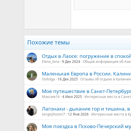
Tahoma
26
Times New Roman
Trebuchet MS
Verdana
Похожие темы
Отдых в Лаосе: погружение в споко
Elena_lena
9 Дек 2024
Общая информация об Ази
Маленькая Европа в России. Калин
Stololga
16 Дек 2025
Отзывы об отдыхе в Калини
Мое путешествие в Санкт-Петербур
Максим16
4 Июл 2025
Интересные места в Санк
Лагонаки - дыхание гор и тишина, 
sergeyhistori7
12 Янв 2026
Интересные места в К
Моя поездка в Псково-Печерский му