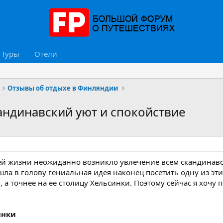
Туры
Отели
Отзывы об отдыхе в Финляндии
андинавский уют и спокойствие
ей жизни неожиданно возникло увлечение всем скандинавск
шла в голову гениальная идея наконец посетить одну из эти
а точнее на ее столицу Хельсинки. Поэтому сейчас я хочу 
инки