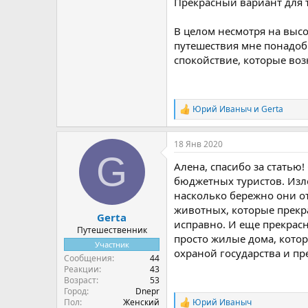
Прекрасный вариант для 
В целом несмотря на выс
путешествия мне понадоби
спокойствие, которые воз
Юрий Иваныч
и
Gerta
Р
е
а
18 Янв 2020
к
G
ц
Алена, спасибо за статью!
и
и
бюджетных туристов. Изл
:
насколько бережно они от
животных, которые прекра
Gerta
исправно. И еще прекрасн
Путешественник
просто жилые дома, котор
Участник
охраной государства и пр
Сообщения
44
Реакции
43
Возраст
53
Город
Dnepr
Пол
Женский
Юрий Иваныч
Р