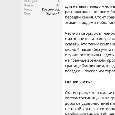
Реакции
4
Возраст
33
Для начала передо мной в
Город
Красноярск
располагала я не таким 
Пол
Женский
передвижения. Стоит сраз
этими городами небольшой
Честно говоря, хотя наиб
них значительно возраста
сказать, что таких компа
около 4 часов (без учета
изучив все отзывы. Здесь
на границе возникли проб
границе Финляндии, когд
поездки – поскольку торо
Где же жить?
Скажу сразу, что о жилье
хостел/гостиницы, а на г
дорогое удовольствие) я 
не такой хостел, к котор
необыкновенные. Общая чи