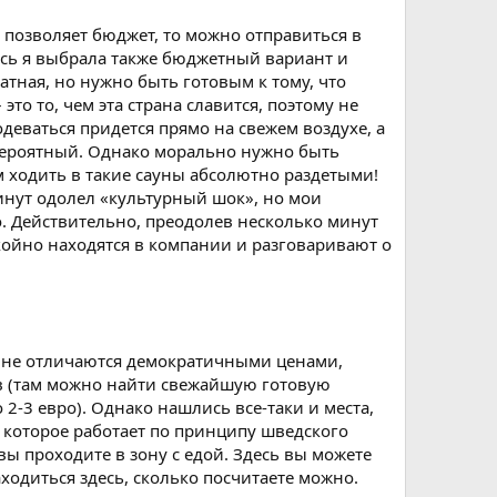
м позволяет бюджет, то можно отправиться в
десь я выбрала также бюджетный вариант и
тная, но нужно быть готовым к тому, что
то то, чем эта страна славится, поэтому не
одеваться придется прямо на свежем воздухе, а
евероятный. Однако морально нужно быть
м ходить в такие сауны абсолютно раздетыми!
минут одолел «культурный шок», но мои
о. Действительно, преодолев несколько минут
окойно находятся в компании и разговаривают о
фе не отличаются демократичными ценами,
в (там можно найти свежайшую готовую
2-3 евро). Однако нашлись все-таки и места,
, которое работает по принципу шведского
 вы проходите в зону с едой. Здесь вы можете
одиться здесь, сколько посчитаете можно.