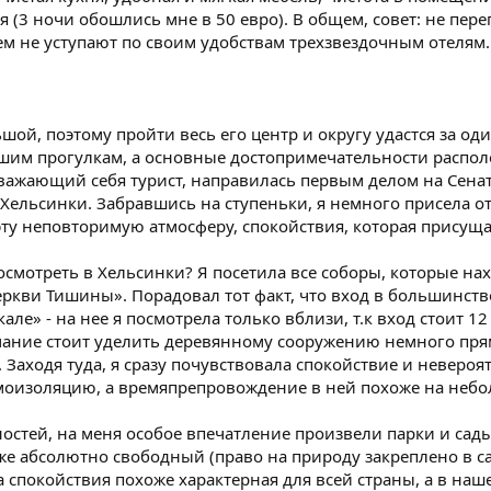
 (3 ночи обошлись мне в 50 евро). В общем, совет: не пер
ем не уступают по своим удобствам трехзвездочным отелям.
шой, поэтому пройти весь его центр и округу удастся за о
ешим прогулкам, а основные достопримечательности располо
уважающий себя турист, направилась первым делом на Сенат
Хельсинки. Забравшись на ступеньки, я немного присела о
эту неповторимую атмосферу, спокойствия, которая присуща
осмотреть в Хельсинки? Я посетила все соборы, которые нах
ркви Тишины». Порадовал тот факт, что вход в большинств
але» - на нее я посмотрела только вблизи, т.к вход стоит 1
мание стоит уделить деревянному сооружению немного пря
Заходя туда, я сразу почувствовала спокойствие и неверо
моизоляцию, а времяпрепровождение в ней похоже на неб
стей, на меня особое впечатление произвели парки и сады,
кже абсолютно свободный (право на природу закреплено в 
 спокойствия похоже характерная для всей страны, а в наш