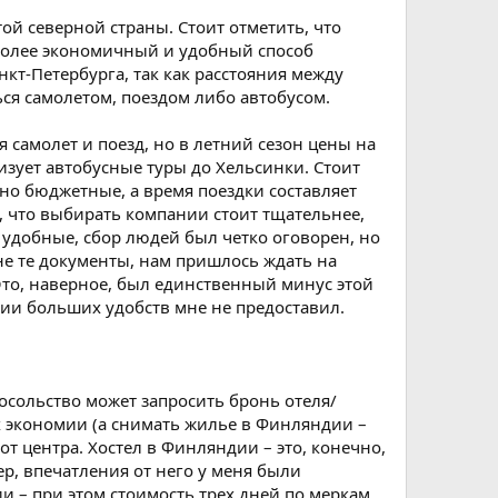
ой северной страны. Стоит отметить, что
более экономичный и удобный способ
нкт-Петербурга, так как расстояния между
ся самолетом, поездом либо автобусом.
самолет и поезд, но в летний сезон цены на
изует автобусные туры до Хельсинки. Стоит
чно бюджетные, а время поездки составляет
ь, что выбирать компании стоит тщательнее,
 удобные, сбор людей был четко оговорен, но
не те документы, нам пришлось ждать на
Это, наверное, был единственный минус этой
нии больших удобств мне не предоставил.
посольство может запросить бронь отеля/
ях экономии (а снимать жилье в Финляндии –
т центра. Хостел в Финляндии – это, конечно,
ер, впечатления от него у меня были
и – при этом стоимость трех дней по меркам