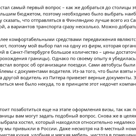
стал самый первый вопрос – как же добраться до столицы эт
большим бюджетом, поэтому необходимо было выбрать наи
у сказать, что отправляться в Финляндию лучше всего из Са
, а вариантов транспорта сразу несколько. Можно добрать
олее комфортабельными средствами передвижения являются 
ют, поэтому мой выбор пал на одну из фирм, которая орган
ний в Санкт-Петербурге большое количество – цены достато
 прохождения границы). Однако по своему опыту я убедилас
 встал вопрос об организации поездки. Сами автобусы были
лемы с документами водителя. Из-за того, что были взяты 
а другой водитель из Питера привезет верные документы. 
питься мне было некуда, то в принципе этот недочет компа
 стоит позаботиться еще на этапе оформления визы, так как 
раницы вам могут задать подобный вопрос. Снова же в цел
выбрала хостел, который находился относительно недалеко о
ому мы привыкли в России. Даже несмотря на 8-местный ном
стая кухня, удобная и мягкая мебель, чистота в помещени