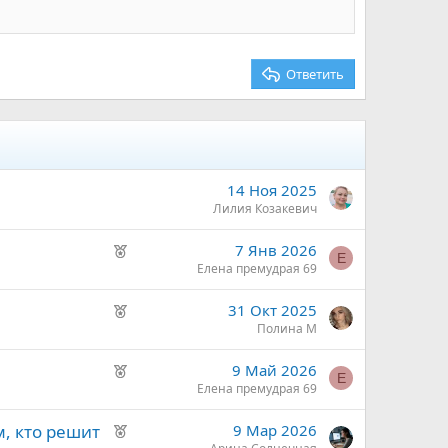
Ответить
14 Ноя 2025
Лилия Козакевич
Р
7 Янв 2026
Е
е
Елена премудрая 69
к
Р
31 Окт 2025
о
е
Полина М
м
к
е
Р
9 Май 2026
о
н
Е
е
Елена премудрая 69
м
д
к
е
у
Р
, кто решит
9 Мар 2026
о
н
е