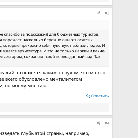
#3
ое спасибо за подсказки)) для бюджетных туристов.
я поражает насколько бережно они относятся к
х, которые прекрасно себя чувствуют вблизи людей. И
ившаяся архитектура. И это не только церкви и какие-
м сектором, сохраняют свой первозданный вид. Так
реалий это кажется каким-то чудом, что можно
рее всего обусловлено менталитетом
ым, по моему мнению.
Ответить
#4
зведать глубь этой страны, например,