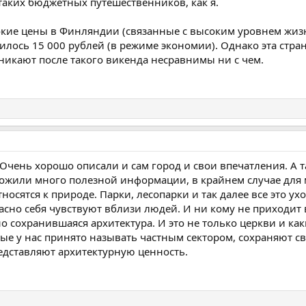
таких бюджетных путешественников, как я.
окие цены в Финляндии (связанные с высоким уровнем жизн
лось 15 000 рублей (в режиме экономии). Однако эта страна
никают после такого викенда несравнимы ни с чем.
 Очень хорошо описали и сам город и свои впечатления. А т
ожили много полезной информации, в крайнем случае для 
носятся к природе. Парки, лесопарки и так далее все это у
сно себя чувствуют вблизи людей. И ни кому не приходит в
о сохранившаяся архитектура. И это не только церкви и ка
ые у нас принято называть частным сектором, сохраняют св
едставляют архитектурную ценность.