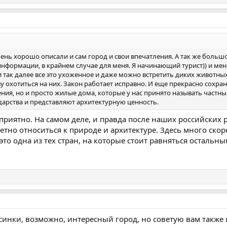
чень хорошо описали и сам город и свои впечатления. А так же больш
формации, в крайнем случае для меня. Я начинающий турист)) и мен
и так далее все это ухоженное и даже можно встретить диких животны
у охотиться на них. Закон работает исправно. И еще прекрасно сохран
ния, но и просто жилые дома, которые у нас принято называть частны
дарства и представляют архитектурную ценность.
 приятно. На самом деле, и правда после наших российских 
етно относиться к природе и архитектуре. Здесь много ско
 это одна из тех стран, на которые стоит равняться остальн
нки, возможно, интересный город, но советую вам также и