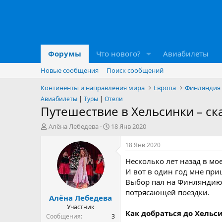
Форумы
Что нового?
Авиабилеты
Новые сообщения
Поиск сообщений
Континенты и направления мира
Европа
Финляндия
Авиабилеты
|
Туры
|
Отели
Путешествие в Хельсинки – ск
А
Д
Алёна Лебедева
18 Янв 2020
в
а
т
т
18 Янв 2020
о
а
Несколько лет назад в мо
р
н
т
а
И вот в один год мне при
е
ч
Выбор пал на Финляндию, 
м
а
потрясающей поездки.
Алёна Лебедева
ы
л
а
Участник
Как добраться до Хельс
Сообщения
3