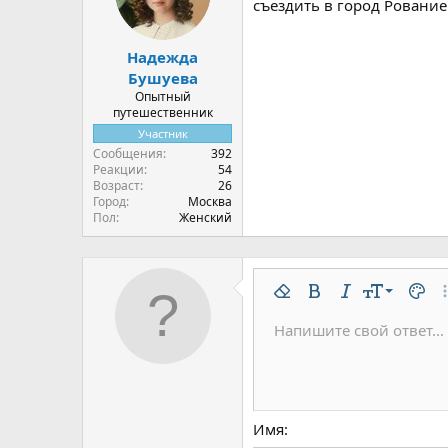
и
съездить в город Рование
:
Надежда
Бушуева
Опытный
путешественник
Участник
Сообщения
392
Реакции
54
Возраст
26
Город
Москва
Пол
Женский
9
Удалить форматирован
Жирный
Курсив
Размер шр
Цвет 
До
10
Напишите свой ответ...
Arial
Шрифт
Вставить горизонтальну
Спойлер
Зачёркнутый
Код
Подчёркнутый
Одностроч
Однос
12
Book Antiqua
15
Courier New
18
Georgia
Имя
22