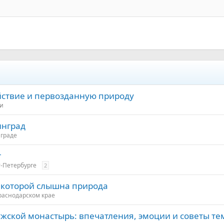
йствие и первозданную природу
и
инград
нграде
г
т-Петербурге
2
в которой слышна природа
раснодарском крае
жской монастырь: впечатления, эмоции и советы тем