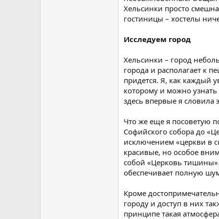
Хельсинки просто смешная
гостиницы – хостелы нич
Исследуем город
Хельсинки – город неболь
города и располагает к п
придется. Я, как каждый 
которому и можно узнать 
здесь впервые я словила 
Что же еще я посоветую п
Софийского собора до «Це
исключением «церкви в ск
красивые, но особое вни
собой «Церковь тишины». 
обеспечивает полную шу
Кроме достопримечательно
городу и доступ в них та
принципе такая атмосфера