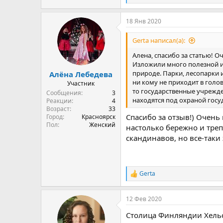
е
а
18 Янв 2020
к
ц
и
Gerta написал(а):
и
:
Алена, спасибо за статью! О
Изложили много полезной ин
природе. Парки, лесопарки 
Алёна Лебедева
ни кому не приходит в голов
Участник
то государственные учрежде
Сообщения
3
находятся под охраной госу
Реакции
4
Возраст
33
Спасибо за отзыв!) Очень
Город
Красноярск
Пол
Женский
настолько бережно и треп
скандинавов, но все-таки
Gerta
Р
е
а
12 Фев 2020
к
ц
Столица Финляндии Хельси
и