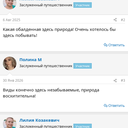
ц
Заслуженный путешественник
Участник
и
и
:
6 Авг 2025
#2
Какая обалденная здесь природа! Очень хотелось бы
здесь побывать!
Ответить
Полина М
Заслуженный путешественник
Участник
30 Янв 2026
#3
Виды конечно здесь незабываемые, природа
восхитительна!
Ответить
Лилия Козакевич
Заслуженный путешественник
Участник