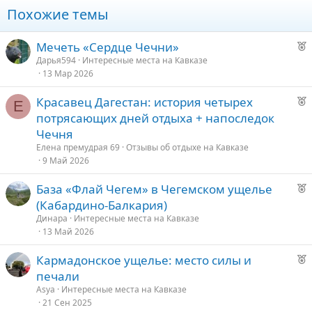
Похожие темы
Р
Мечеть «Сердце Чечни»
е
Дарья594
Интересные места на Кавказе
13 Мар 2026
к
о
Р
Красавец Дагестан: история четырех
Е
е
потрясающих дней отдыха + напоследок
е
к
Чечня
о
д
Елена премудрая 69
Отзывы об отдыхе на Кавказе
9 Май 2026
у
е
е
Р
База «Флай Чегем» в Чегемском ущелье
е
д
(Кабардино-Балкария)
к
у
Динара
Интересные места на Кавказе
о
е
13 Май 2026
Р
Кармадонское ущелье: место силы и
е
е
печали
к
д
Asya
Интересные места на Кавказе
о
21 Сен 2025
у