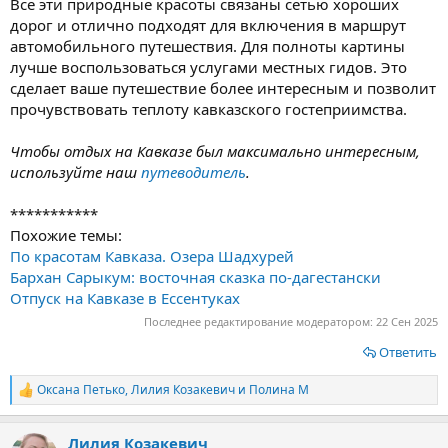
Все эти природные красоты связаны сетью хороших
дорог и отлично подходят для включения в маршрут
автомобильного путешествия. Для полноты картины
лучше воспользоваться услугами местных гидов. Это
сделает ваше путешествие более интересным и позволит
прочувствовать теплоту кавказского гостеприимства.
Чтобы отдых на Кавказе был максимально интересным,
используйте наш
путеводитель
.
***********
Похожие темы:
По красотам Кавказа. Озера Шадхурей
Бархан Сарыкум: восточная сказка по-дагестански
Отпуск на Кавказе в Ессентуках
Последнее редактирование модератором:
22 Сен 2025
Ответить
Оксана Петько
,
Лилия Козакевич
и
Полина М
Р
е
а
Лилия Козакевич
к