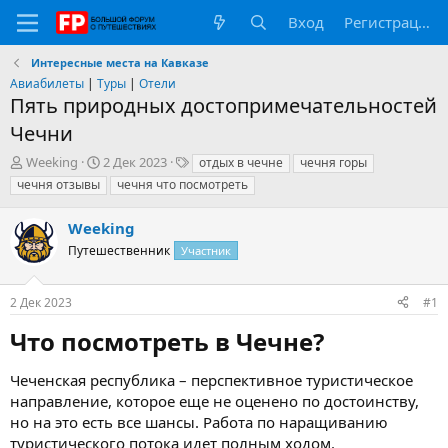
Вход
Регистрация
Интересные места на Кавказе
Авиабилеты
|
Туры
|
Отели
Пять природных достопримечательностей
Чечни
А
Д
Т
Weeking
2 Дек 2023
отдых в чечне
чечня горы
в
а
е
чечня отзывы
чечня что посмотреть
т
т
г
о
а
и
Weeking
р
н
т
Путешественник
а
Участник
е
ч
м
а
2 Дек 2023
#1
ы
л
а
Что посмотреть в Чечне?​
Чеченская республика – перспективное туристическое
направление, которое еще не оценено по достоинству,
но на это есть все шансы. Работа по наращиванию
туристического потока идет полным ходом.