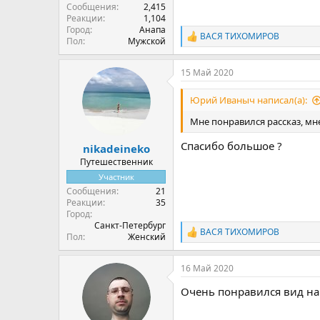
Сообщения
2,415
Реакции
1,104
Город
Анапа
ВАСЯ ТИХОМИРОВ
Р
Пол
Мужской
е
а
15 Май 2020
к
ц
и
Юрий Иваныч написал(а):
и
:
Мне понравился рассказ, м
Спасибо большое ?
nikadeineko
Путешественник
Участник
Сообщения
21
Реакции
35
Город
Санкт-Петербург
ВАСЯ ТИХОМИРОВ
Р
Пол
Женский
е
а
16 Май 2020
к
ц
Очень понравился вид на 
и
и
: