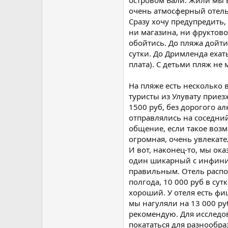
островом Бали. Жили мы в
очень атмосферный отель
Сразу хочу предупредить,
ни магазина, ни фруктов
обойтись. До пляжа дойти
сутки. До Дримленда еха
плата). С детьми пляж не 
На пляже есть несколько 
туристы из Улувату приез
1500 руб, без дорогого а
отправлялись на соседний
общение, если такое возм
огромная, очень увлекате
И вот, наконец-то, мы ок
один шикарный с инфинит
правильным. Отель распо
полгода, 10 000 руб в су
хороший. У отеля есть фи
мы нагуляли на 13 000 ру
рекомендую. Для исследов
покататься для разнообра