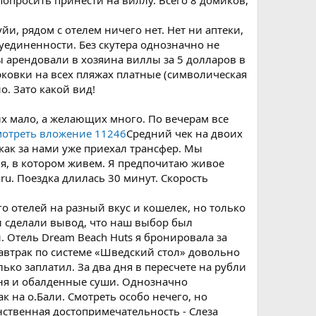
попросить принести на виллу. Всего 8 домиков,
и, рядом с отелем ничего нет. Нет ни аптеки,
единенности. Без скутера однозначно не
ы арендовали в хозяина виллы за 5 долларов в
рковки на всех пляжах платные (символическая
о. Зато какой вид!
их мало, а желающих много. По вечерам все
отреть вложение 11246
Средний чек на двоих
 как за нами уже приехал трансфер. Мы
ля, в котором живем. Я предпочитаю живое
ru. Поездка длилась 30 минут. Скорость
го отелей на разный вкус и кошелек, но только
и сделали вывод, что наш выбор был
 Отель Dream Beach Huts я бронировала за
 Завтрак по системе «Шведский стол» довольно
ько заплатил. За два дня в пересчете на рубли
ухня и обалденные суши. Однозначно
к на о.Бали. Смотреть особо нечего, но
инственная достопримечательность - Слеза