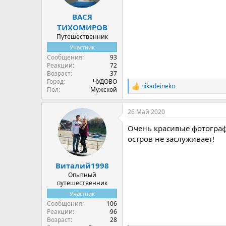
ВАСЯ
ТИХОМИРОВ
Путешественник
Участник
Сообщения
93
Реакции
72
Возраст
37
Город
ЧУДОВО
nikadeineko
Р
Пол
Мужской
е
а
26 Май 2020
к
ц
Очень красивые фотографи
и
и
остров не заслуживает!
:
Виталий1998
Опытный
путешественник
Участник
Сообщения
106
Реакции
96
Возраст
28