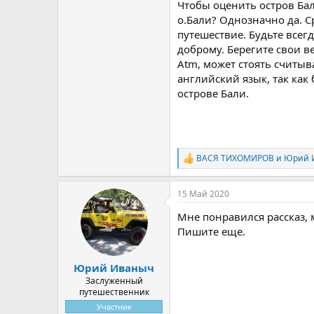
Чтобы оценить остров Бал
о.Бали? Однозначно да. Ср
путешествие. Будьте всегд
доброму. Берегите свои в
Atm, может стоять считыв
английский язык, так как
острове Бали.
ВАСЯ ТИХОМИРОВ
и
Юрий 
Р
е
а
15 Май 2020
к
ц
Мне понравился рассказ,
и
и
Пишите еще.
:
Юрий Иваныч
Заслуженный
путешественник
Участник