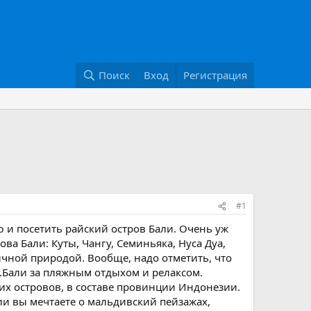
Поиск
Вход
Регистрация
#1
и посетить райский остров Бали. Очень уж
ва Бали: Куты, Чангу, Семиньяка, Нуса Дуа,
тичной природой. Вообще, надо отметить, что
 о.Бали за пляжным отдыхом и релаксом.
ких островов, в составе провинции Индонезии.
сли вы мечтаете о мальдивский пейзажах,