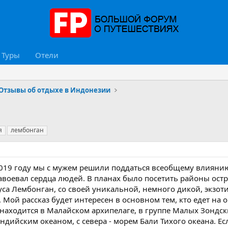
Туры
Отели
Отзывы об отдыхе в Индонезии
я
лембонган
019 году мы с мужем решили поддаться всеобщему влиянию 
авоевал сердца людей. В планах было посетить районы остро
 Нуса Лембонган, со своей уникальной, немного дикой, экзо
. Мой рассказ будет интересен в основном тем, кто едет на
и находится в Малайском архипелаге, в группе Малых Зондс
ндийским океаном, с севера - морем Бали Тихого океана. Е