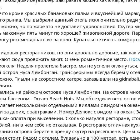
 таком домике (вилле). Завтракать можно как в кафе, так и 
.
 что кроме красивых банановых пальм и вкуснейшей маракуй
ого рынка. Мы выбрали данный отель исключительно ради у
 можно, но по жаре это не доставит удовольствия. Скутер м
ть максимум пять минут по хорошей живописной дороге. Па
могу рекомендовать из-за волн. Купаться не очень комфортн
видовых ресторанчиков, но они довольно дорогие, так как 
жают сюда провожать закат. Очень романтичное место.
Посм
лкоголя. Неделя пролетела быстро, мы не успели оглянуться,
 остров Нуса Лембонган. Трансферы мы всегда берем у оте
ожно. Плыли на скоростном катере, заказывали на gidnabali.
льно.
азались на райском острове Нуса Лембонган. На острове мно
и-бассеном - Dream Beach Huts. Мы объездили весь остов 
лагает несколькими отдельными виллами с видом на океан.
тки за двоих, с завтраками. Номер Делюкс с видом на океан.
шка- оплата при выселении. Сколько нагулял ресторане, стол
блей, ни в чем себе не отказывая. В ресторане отличная к
ания острова берите в аренду скутер на ресепшене. Цены ка
зия стоит. Рядом с отелем, буквально в 100 метрах, есть ед