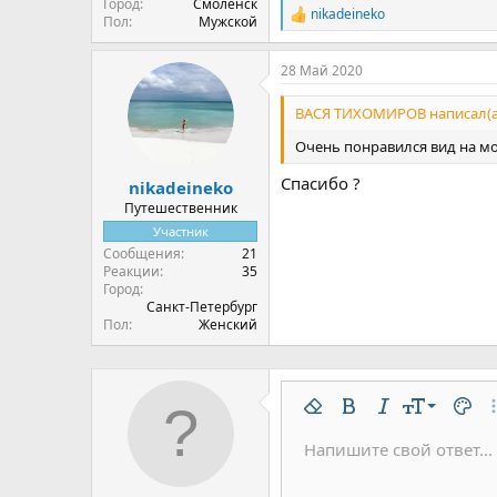
Город
Смоленск
nikadeineko
Р
Пол
Мужской
е
а
28 Май 2020
к
ц
и
ВАСЯ ТИХОМИРОВ написал(а
и
:
Очень понравился вид на мо
Спасибо ?
nikadeineko
Путешественник
Участник
Сообщения
21
Реакции
35
Город
Санкт-Петербург
Пол
Женский
9
Удалить форматирован
Жирный
Курсив
Размер шр
Цвет 
До
10
Напишите свой ответ...
Arial
Шрифт
Вставить горизонтальну
Спойлер
Зачёркнутый
Код
Подчёркнутый
Одностроч
Однос
12
Book Antiqua