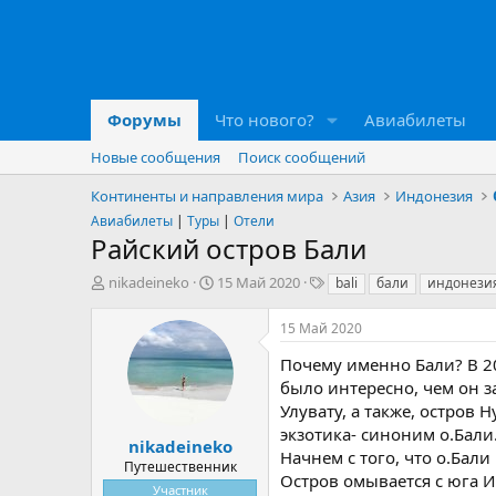
Форумы
Что нового?
Авиабилеты
Новые сообщения
Поиск сообщений
Континенты и направления мира
Азия
Индонезия
Авиабилеты
|
Туры
|
Отели
Райский остров Бали
А
Д
Т
nikadeineko
15 Май 2020
bali
бали
индонези
в
а
е
т
т
г
15 Май 2020
о
а
и
р
н
Почему именно Бали? В 2
т
а
было интересно, чем он з
е
ч
Улувату, а также, остров
м
а
экзотика- синоним о.Бали
ы
л
nikadeineko
Начнем с того, что о.Бал
а
Путешественник
Остров омывается с юга И
Участник