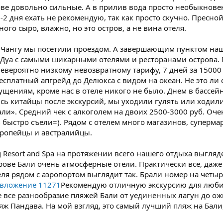
ве довольно сильные. А в прилив вода просто необыкновен
1-2 дня ехать не рекомендую, так как просто скучно. Пресно
ого сыро, влажно, но это остров, а не вина отеля.
 Чангу мы посетили проездом. А завершающим пунктом на
уа с самыми шикарными отелями и ресторанами острова. Мы
невероятно низкому невозвратному тарифу, 7 дней за 15000 
бесплатный апгрейд до Делюкса с видом на океан. Не это ли
ущениям, кроме нас в отеле никого не было. Днем в бассе
сь китайцы после экскурсий, мы уходили гулять или ходил
али». Средний чек с алкоголем на двоих 2500-3000 руб. О
ь быстро съели=). Рядом с отелем много магазинов, супермар
вропейцы и австралийцы.
ng Resort and Spa на протяжении всего нашего отдыха выгляде
рове Бали очень атмосферные отели. Практически все, даже 
ля рядом с аэропортом выглядит так. Брали номер на четыр
 вложение 11271
Рекомендую отличную экскурсию для люби
ите все разнообразие пляжей Бали от уединенных лагун до 
яж Пандава. На мой взгляд, это самый лучший пляж на Бали,