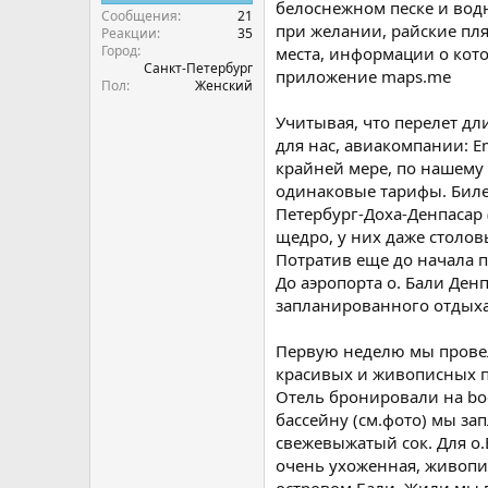
белоснежном песке и водн
Сообщения
21
при желании, райские пл
Реакции
35
Город
места, информации о кото
Санкт-Петербург
приложение maps.me
Пол
Женский
Учитывая, что перелет дл
для нас, авиакомпании: Em
крайней мере, по нашему о
одинаковые тарифы. Билет
Петербург-Доха-Денпасар 
щедро, у них даже столов
Потратив еще до начала 
До аэропорта о. Бали Ден
запланированного отдыха
Первую неделю мы провели
красивых и живописных пл
Отель бронировали на boo
бассейну (см.фото) мы за
свежевыжатый сок. Для о.
очень ухоженная, живопи