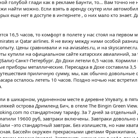
ой голубой глади как в рекламе Баунти, то… Вам точно не на
яжи найти можно. Если взять в аренду скутер или автомоб
рых еще нет в доступе в интернете , о них мало кто знает.
ится 16,5 часов, то комфорт в полете у нас стоял на первом
irates и Qatar airlines. Я не вижу между ними особой разн
пыту. Цены сравнивали и на aviasales.ru, и на skyscanner.r
ы купили на официальном сайте катарских авиалиний, за 9
(Бали)-Санкт-Петербург. До Дохи летели 6,5 часов. Кормили
ые приборы металлические. Пересадка в Дохе составила 3,5
путешествия приличную сумму, мы, как обычно довольные 
пасара осталось лететь 10 часов. Поздно ночью нас встретил
.
 в шикарном, уединенном месте в деревне Улувату, в пяти
яжей острова Дримленд Бич, в отеле The Bingin Green View. 
king.com по стандартному тарифу. За 7 дней за отдельный 
платили 19600 руб, завтраки включены. Завтраки довольно с
Бали –это стандартный завтрак. Без излишеств, но нам хват
сная. Бассейн окружен прекрасными цветами Франжипани, 