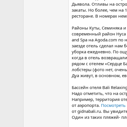
Дьявола. Отливы на остро
закаты. Но более, чем на 
ресторане. В номерах немн
Районы Куты, Семиняка и
современный район Нуса Д
and Spa на Agoda.com по 
заезде отель сделал нам 
уборка ежедневно. По ощ
когда в отель возвращали
рядом с отелем «Сердце Б
лобстеры (фото нет, очен
Дуа живут, в основном, е
Бассейн отеля Bali Relaxi
Надо отметить, что на ост
Например, территория оте
от аэропорта.
Посмотреть
от gidnabali.ru. Вы увид
Один из таких пляжей- пл