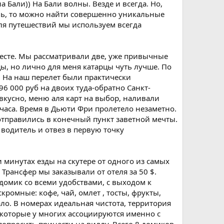
 Бали)) На Бали волны. Везде и всегда. Но,
иль, то можно найти совершенно уникальные
 Для путешествий мы используем всегда
 месте. Мы рассматривали две, уже привычные
ицы, но лично для меня катарцы чуть лучше. По
u. На наш перелет были практически
6 000 руб на двоих туда-обратно Санкт-
 вкусно, меню аля карт на выбор, наливали
 часа. Время в Дьюти Фри пролетело незаметно.
отправились в конечный пункт заветной мечты.
 водитель и отвез в первую точку
 минутах езды на скутере от одного из самых
Трансфер мы заказывали от отеля за 50 $.
домик со всеми удобствами, с выходом к
кромные: кофе, чай, омлет , тосты, фрукты,
ало. В номерах идеальная чистота, территория
которые у многих ассоциируются именно с