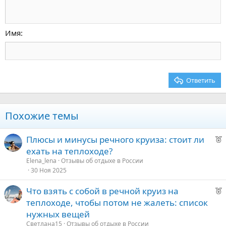
По центру
Заголовок 1
Речной круиз по Волге
Уменьшить отступ
12
Courier New
По правому краю
Заголовок 2
15
Georgia
Выравнивание текста
Имя
Заголовок 3
18
Tahoma
22
Times New Roman
26
Trebuchet MS
Ответить
Verdana
Похожие темы
Р
Плюсы и минусы речного круиза: стоит ли
е
ехать на теплоходе?
к
Elena_lena
Отзывы об отдыхе в России
о
30 Ноя 2025
Р
Что взять с собой в речной круиз на
е
е
теплоходе, чтобы потом не жалеть: список
к
д
нужных вещей
о
у
Светлана15
Отзывы об отдыхе в России