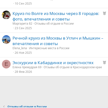
е
10 Сен 2025
е
Р
Круиз по Волге из Москвы через 8 городов:
е
д
фото, впечатления и советы
к
у
Маргарита 82
Отзывы об отдыхе в России
о
е
23 Сен 2025
Речной круиз из Москвы в Углич и Мышкин –
е
впечатления и советы
д
Elena_lena
Интересные места в России
26 Ноя 2025
у
е
Р
Экскурсии в Кабардинке и окрестностях
Е
е
Елена премудрая 69
Отзывы об отдыхе в Краснодарском крае
28 Фев 2026
к
о
е
д
у
Отзывы об отдыхе в России
е