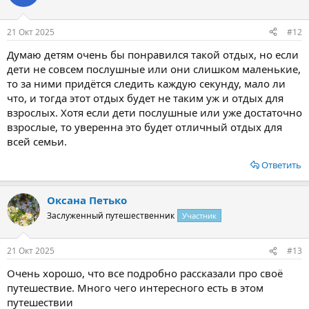
дополнительно йогурты, булочки, каши.
21 Окт 2025
#12
Сыну 3 лет приходилось докармливать, и мы брали еду с
собой: у нас был небольшой термос, где мы хранили пюре в
Думаю детям очень бы понравился такой отдых, но если
баночках. В столовой никто не возражал, что мы приносили
дети не совсем послушные или они слишком маленькие,
детскую еду. Воду мы покупали дополнительно, в каюте
то за ними придётся следить каждую секунду, мало ли
чайника не было.
что, и тогда этот отдых будет не таким уж и отдых для
взрослых. Хотя если дети послушные или уже достаточно
взрослые, то уверенна это будет отличный отдых для
Как устроены экскурсии с детьми​
всей семьи.
Остановки были почти каждый день. В каждом городе -
Ответить
экскурсии с теплохода
, на которые можно записаться, но с
детьми это оказалось не так просто:
Оксана Петько
Часто экскурсии рассчитаны на 2–3 часа, пешком, без
пауз
Заслуженный путешественник
Участник
Гиды рассказывают интересно, но детям скучно
Не везде можно отойти в туалет или посидеть в тени
21 Окт 2025
#13
В Казани и Ярославле стоянки были короткие - бегом и
туда, и обратно
Очень хорошо, что все подробно рассказали про своё
Мы выбрали не все экскурсии. Иногда оставались на корабле
путешествие. Много чего интересного есть в этом
или гуляли по городу самостоятельно - это для нас оказалось
путешествии