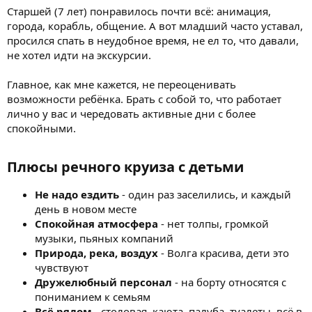
Старшей (7 лет) понравилось почти всё: анимация,
города, корабль, общение. А вот младший часто уставал,
просился спать в неудобное время, не ел то, что давали,
не хотел идти на экскурсии.
Главное, как мне кажется, не переоценивать
возможности ребёнка. Брать с собой то, что работает
лично у вас и чередовать активные дни с более
спокойными.
Плюсы речного круиза с детьми​
Не надо ездить
- один раз заселились, и каждый
день в новом месте
Спокойная атмосфера
- нет толпы, громкой
музыки, пьяных компаний
Природа, река, воздух
- Волга красива, дети это
чувствуют
Дружелюбный персонал
- на борту относятся с
пониманием к семьям
Всё рядом
- столовая, каюта, палуба, туалеты, всё в