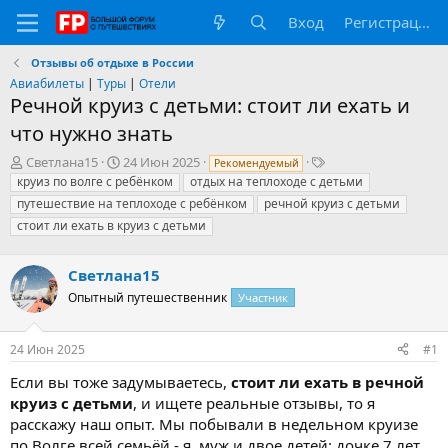
Вход
Регистрация
Отзывы об отдыхе в России
Авиабилеты
|
Туры
|
Отели
Речной круиз с детьми: стоит ли ехать и
что нужно знать
А
Д
Т
Светлана15
24 Июн 2025
Рекомендуемый
в
а
е
круиз по волге с ребёнком
отдых на теплоходе с детьми
т
т
г
путешествие на теплоходе с ребёнком
речной круиз с детьми
о
а
и
стоит ли ехать в круиз с детьми
р
н
т
а
е
ч
Светлана15
м
а
Опытный путешественник
Участник
ы
л
а
24 Июн 2025
#1
Если вы тоже задумываетесь,
стоит ли ехать в речной
круиз с детьми
, и ищете реальные отзывы, то я
расскажу наш опыт. Мы побывали в недельном круизе
по Волге всей семьёй - я, муж и двое детей: дочке 7 лет,