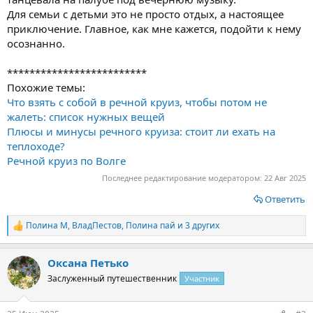
Для семьи с детьми это не просто отдых, а настоящее
приключение. Главное, как мне кажется, подойти к нему
осознанно.
*************************
Похожие темы:
Что взять с собой в речной круиз, чтобы потом не
жалеть: список нужных вещей
Плюсы и минусы речного круиза: стоит ли ехать на
теплоходе?
Речной круиз по Волге
Последнее редактирование модератором:
22 Авг 2025
Ответить
Полина М
,
ВладПестов
,
Полина пай
и 3 других
Р
е
а
Оксана Петько
к
ц
Заслуженный путешественник
Участник
и
и
: