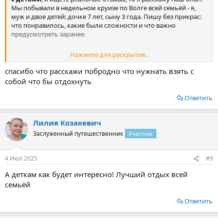
Мы побывали в недельном круизе по Волге всей семьёй - я,
муж и двое детей: дочке 7 лет, сыну 3 года. Пишу без прикрас:
что понравилось, какие были сложности и что важно
предусмотреть заранее.
Нажмите для раскрытия...
Почему мы выбрали речной круиз​
спасибо что расскажи побродно что нужнать взять с
Идея с речным круизом возникла спонтанно, хотелось
собой что бы отдохнуть
отдохнуть в России, без перелётов и аэропортов. Самолёты с
детьми - это всегда испытание, особенно с младшим. А тут сел
Ответить
на теплоход, и каждый день просыпаешься в новом городе.
Мы выбрали маршрут
Москва — Углич — Ярославль —
Кострома — Нижний Новгород — Казань
.
Лилия Козакевич
Заслуженный путешественник
Участник
По отзывам подошёл теплоход среднего уровня, не элитный,
но с каютами с санузлом, питанием и анимацией.
Забронировали двухместную каюту с доп. спальным местом и
4 Июл 2025
#9
отправились в наш первый
речной круиз с ребёнком
, а
точнее с двумя детьми (со старшей в этом возрасте уже проще).
А деткам как будет интересно! Лучший отдых всей
семьёй
Посмотреть вложение 22670
Ответить
Что в каюте и что взять с собой​