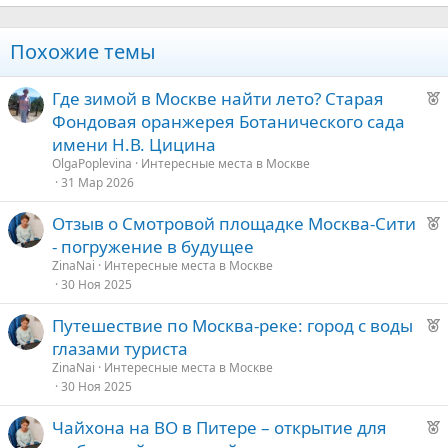
Verdana
Похожие темы
Р
Где зимой в Москве найти лето? Старая
е
Фондовая оранжерея Ботанического сада
к
имени Н.В. Цицина
о
OlgaPoplevina
Интересные места в Москве
31 Мар 2026
е
Р
Отзыв о Смотровой площадке Москва-Сити
е
д
- погружение в будущее
к
у
ZinaNai
Интересные места в Москве
о
е
30 Ноя 2025
Р
Путешествие по Москва-реке: город с воды
е
е
глазами туриста
к
д
ZinaNai
Интересные места в Москве
о
30 Ноя 2025
у
е
Р
Чайхона на ВО в Питере – открытие для
е
е