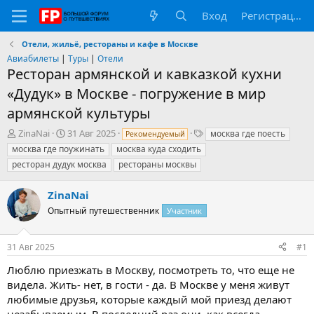
Вход
Регистрация
Отели, жильё, рестораны и кафе в Москве
Авиабилеты
|
Туры
|
Отели
Ресторан армянской и кавказкой кухни
«Дудук» в Москве - погружение в мир
армянской культуры
А
Д
Т
ZinaNai
31 Авг 2025
москва где поесть
Рекомендуемый
в
а
е
москва где поужинать
москва куда сходить
т
т
г
ресторан дудук москва
рестораны москвы
о
а
и
р
н
ZinaNai
т
а
е
ч
Опытный путешественник
Участник
м
а
ы
л
а
31 Авг 2025
#1
Люблю приезжать в Москву, посмотреть то, что еще не
видела. Жить- нет, в гости - да. В Москве у меня живут
любимые друзья, которые каждый мой приезд делают
незабываемым. В последний раз они, как всегда,