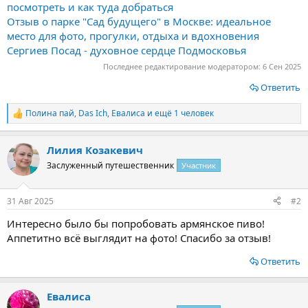
посмотреть и как туда добраться
Отзыв о парке "Сад будущего" в Москве: идеальное
место для фото, прогулки, отдыха и вдохновения
Сергиев Посад - духовное сердце Подмосковья
Последнее редактирование модератором:
6 Сен 2025
Ответить
Полина пай
,
Das Ich
,
Евалиса
и ещё 1 человек
Р
е
а
Лилия Козакевич
к
ц
Заслуженный путешественник
Участник
и
и
:
31 Авг 2025
#2
Интересно было бы попробовать армянское пиво!
Аппетитно всё выглядит на фото! Спасибо за отзыв!
Ответить
Евалиса