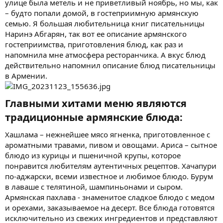
улице была метель и не приветливый ноябрь, но мы, как
– будто попали домой, в гостеприимную армянскую
семью. Я большая любительница книг писательницы
Наринэ Абгарян, так вот ее описание армянского
гостеприимства, приготовления блюд, как раз и
напомнила мне атмосфера ресторанчика. А вкус блюд
действительно напомнил описание блюд писательницы
в Армении.
Главными хитами меню являются
традиционные армянские блюда:​
Хашлама – нежнейшее мясо ягненка, приготовленное с
ароматными травами, пивом и овощами. Ариса – сытное
блюдо из курицы и пшеничной крупы, которое
понравится любителям аутентичных рецептов. Хачапури
по-аджарски, всеми известное и любимое блюдо. Бурум
в лаваше с телятиной, шампиньонами и сыром.
Армянская пахлава - знаменитое сладкое блюдо с медом
и орехами, заказываемое на десерт. Все блюда готовятся
исключительно из свежих ингредиентов и представляют