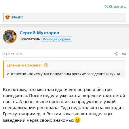
Ответить
Владис
Р
е
а
Сергей Мухтаров
к
ц
Основатель
Команда форума
и
и
:
23 Ноя 2019
#4
Евгений написал(а):
Интересно...почему так популярны русские заведения и кухня.
Все потому, что местная еда очень острая и быстро
приедается. После недели уже охота пюрешки с котлетой
поесть. А цены выше просто из-за продуктов и узкой
специализации ресторана. Туда ведь только наши ходят.
Гречку, например, в России заказывают владельцы
заведений через своих знакомых