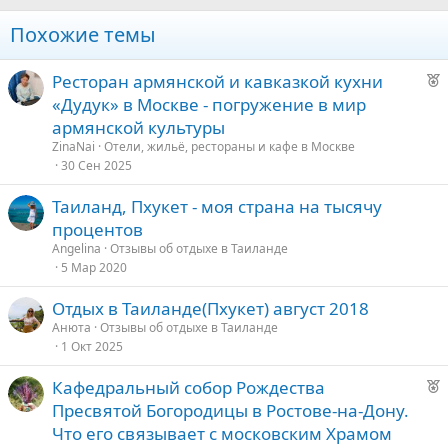
Похожие темы
Р
Ресторан армянской и кавказкой кухни
е
«Дудук» в Москве - погружение в мир
к
армянской культуры
о
ZinaNai
Отели, жильё, рестораны и кафе в Москве
30 Сен 2025
е
Таиланд, Пхукет - моя страна на тысячу
д
процентов
у
Angelina
Отзывы об отдыхе в Таиланде
е
5 Мар 2020
Отдых в Таиланде(Пхукет) август 2018
Анюта
Отзывы об отдыхе в Таиланде
1 Окт 2025
Р
Кафедральный собор Рождества
е
Пресвятой Богородицы в Ростове-на-Дону.
к
Что его связывает с московским Храмом
о