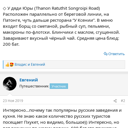
◇ У дяди Юры (Thanon Ratuthit Songroipi Road)
Расположен параллельно от береговой линии, на
Патонге, чуть дальше ресторана “У Ксении”. В меню
входит борщ со сметаной, рыбный суп, пельмени,
макороны по-флотски. Блинчики с маслом, сгущенкой.
Заваривают вкусный чёрный чай. Средняя цена блюд:
200 бат.
Ответить
Владис
и
Евгений
Р
е
а
Евгений
к
ц
Путешественник
Участник
и
и
:
23 Ноя 2019
#2
Интересно...почему так популярны русские заведения и
кухня. Не знаю какое количество русских туристов
посещает Пхукет, но видимо, большое)) Интересно, но