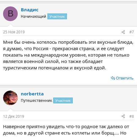
а
Владис
к
В
ц
Начинающий
Участник
и
и
:
25 Ноя 2019
#7
Мне бы очень хотелось попробовать эти вкусные блюда,
я думаю, что Россия - прекрасная страна, и ее следует
показать на международном уровне, которая не только
является военной силой, но также обладает
туристическим потенциалом и вкусной едой.
Ответить
norbertta
Путешественник
Участник
12 Дек 2019
#8
Наверное приятно увидеть что-то родное так далеко от
дома, но в другой стране есть котлеты или борщ.... Но