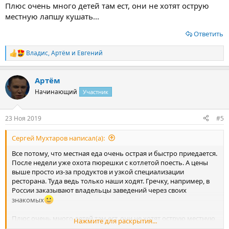
Плюс очень много детей там ест, они не хотят острую
местную лапшу кушать...
Ответить
Владис
,
Артём
и
Евгений
Р
е
а
Артём
к
ц
Начинающий
Участник
и
и
:
23 Ноя 2019
#5
Сергей Мухтаров написал(а):
Все потому, что местная еда очень острая и быстро приедается.
После недели уже охота пюрешки с котлетой поесть. А цены
выше просто из-за продуктов и узкой специализации
ресторана. Туда ведь только наши ходят. Гречку, например, в
России заказывают владельцы заведений через своих
знакомых
Плюс очень много детей там ест, они не хотят острую местную
Нажмите для раскрытия...
лапшу кушать...