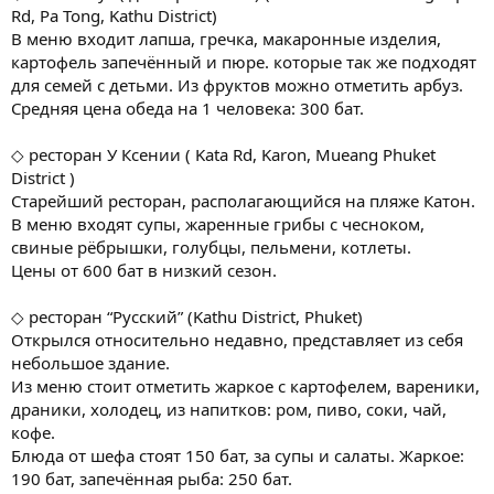
Rd, Pa Tong, Kathu District)
В меню входит лапша, гречка, макаронные изделия,
картофель запечённый и пюре. которые так же подходят
для семей с детьми. Из фруктов можно отметить арбуз.
Средняя цена обеда на 1 человека: 300 бат.
◇ ресторан У Ксении ( Kata Rd, Karon, Mueang Phuket
District )
Старейший ресторан, располагающийся на пляже Катон.
В меню входят супы, жаренные грибы с чесноком,
свиные рёбрышки, голубцы, пельмени, котлеты.
Цены от 600 бат в низкий сезон.
◇ ресторан “Русский” (Kathu District, Phuket)
Открылся относительно недавно, представляет из себя
небольшое здание.
Из меню стоит отметить жаркое с картофелем, вареники,
драники, холодец, из напитков: ром, пиво, соки, чай,
кофе.
Блюда от шефа стоят 150 бат, за супы и салаты. Жаркое:
190 бат, запечённая рыба: 250 бат.