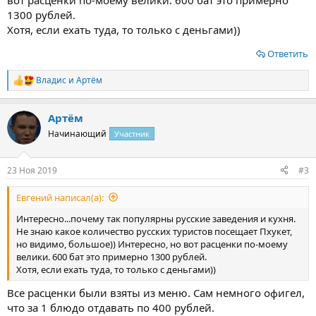
вот расценки по-моему велики. 600 бат это примерно
1300 рублей.
Хотя, если ехать туда, то только с деньгами))
Ответить
Владис
и
Артём
Р
е
а
Артём
к
ц
Начинающий
Участник
и
и
:
23 Ноя 2019
#3
Евгений написал(а):
Интересно...почему так популярны русские заведения и кухня.
Не знаю какое количество русских туристов посещает Пхукет,
но видимо, большое)) Интересно, но вот расценки по-моему
велики. 600 бат это примерно 1300 рублей.
Хотя, если ехать туда, то только с деньгами))
Все расценки были взяты из меню. Сам немного офигел,
что за 1 блюдо отдавать по 400 рублей.