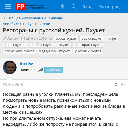
Вход
Регистрация
Общая информация о Таиланде
Авиабилеты
|
Туры
|
Отели
Рестораны с русской кухней. Пхукет
А
Д
Т
Артём
23 Ноя 2019
борщ пхукет
водка пхукет
кафе
в
а
е
квас пхукет
колобок пхукет
пхукет
ресторан пхукет
т
т
г
спайс хауз пхукет
у дяди юры пхукет
у ксении пхукет
о
а
и
р
н
Артём
т
а
е
ч
Начинающий
Участник
м
а
ы
л
а
23 Ноя 2019
#1
Посещая разные уголки планеты, мы преследуем цель
посмотреть новые места, познакомиться с новыми
людьми и попробовать различные экзотические блюда в
местных кафешках.
Но при длительном отпуске, еда может начать
надоедать, либо же попросту не понравится. В связи с