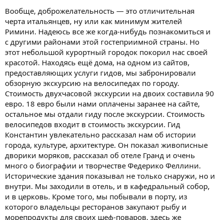
Вообще, доброжелательность — это отличительная
черта итальянцев, ну или как минимум жителей
Римини. Надеюсь все же когда-нибудь познакомиться и
с другими районами этой гостеприимной страны. Но
этот небольшой курортный городок покорил нас своей
красотой. Находясь ещё дома, на одном из сайтов,
предоставляющих услуги гидов, мы забронировали
обзорную экскурсию на велосипедах по городу.
Стоимость двухчасовой экскурсии на двоих составила 90
евро. 18 евро были нами оплачены заранее на сайте,
остальное мы отдали гиду после экскурсии. Стоимость
велосипедов входит в стоимость экскурсии. Гид
Константин увлекательно рассказал нам об истории
города, культуре, архитектуре. Он показал живописные
дворики моряков, рассказал об отеле Гранд и очень
много о биографии и творчестве Федерико Феллини.
Исторические здания показывал не только снаружи, но и
внутри. Мы заходили в отель, и в кафедральный собор,
и в церковь. Кроме того, мы побывали в порту, из
которого владельцы ресторанов закупают рыбу и
морепродукты для своих шеф-поваров, здесь же