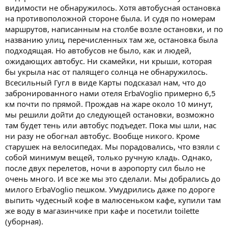
видимости не обнаружилось. Хотя автобусная остановка
на противоположной стороне была. И судя по номерам
маршрутов, написанным на столбе возле остановки, и по
названию улиц, перечисленных там же, остановка была
подходящая. Но автобусов не было, как и людей,
ожидающих автобус. Ни скамейки, ни крыши, которая
бы укрыла нас от палящего солнца не обнаружилось.
Всесильный Гугл в виде Карты подсказал нам, что до
забронированного нами отеля ErbaVoglio примерно 6,5
км почти по прямой. Прождав на жаре около 10 минут,
мы решили дойти до следующей остановки, возможно
там будет тень или автобус подъедет. Пока мы шли, нас
ни разу не обогнал автобус. Вообще никого. Кроме
старушек на велосипедах. Мы порадовались, что взяли с
собой минимум вещей, только ручную кладь. Однако,
после двух перелетов, ночи в аэропорту сил было не
очень много. И все же мы это сделали. Мы добрались до
милого ErbaVoglio пешком. Умудрились даже по дороге
выпить чудесный кофе в малюсеньком кафе, купили там
же воду в магазинчике при кафе и посетили toilette
(уборная).