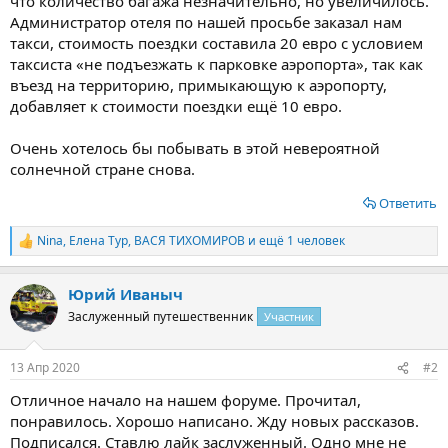
что количество багажа незначительно, но увеличилось.
Администратор отеля по нашей просьбе заказал нам
такси, стоимость поездки составила 20 евро с условием
таксиста «не подъезжать к парковке аэропорта», так как
въезд на территорию, примыкающую к аэропорту,
добавляет к стоимости поездки ещё 10 евро.
Очень хотелось бы побывать в этой невероятной
солнечной стране снова.
Ответить
Nina
,
Елена Тур
,
ВАСЯ ТИХОМИРОВ
и ещё 1 человек
Р
е
а
Юрий Иваныч
к
ц
Заслуженный путешественник
Участник
и
и
:
13 Апр 2020
#2
Отличное начало на нашем форуме. Прочитал,
понравилось. Хорошо написано. Жду новых рассказов.
Подписался. Ставлю лайк заслуженный. Одно мне не