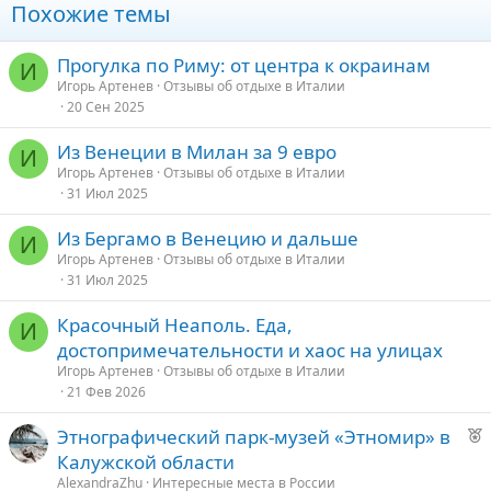
натуральные, природные цвета, аксессуары для душа и
Похожие темы
косметические принадлежности зелёного цвета. Необычайно
милый, чистый, стильный отель. На верхнем этаже отеля
расположена сауна, душ, бассейн под открытым небом на
Прогулка по Риму: от центра к окраинам
И
крыше, вокруг бассейна расположены шезлонги. В счёт входят
Игорь Артенев
Отзывы об отдыхе в Италии
завтраки. Завтраки в отеле просто поражают своим обилием и
20 Сен 2025
разнообразием. Они оформлены по системе «шведский стол».
Кроме стандартных для любых приличных отелей омлетов,
Из Венеции в Милан за 9 евро
И
сосисок, выпечки, йогуртов, в этом отделе просто невероятный
Игорь Артенев
Отзывы об отдыхе в Италии
выбор фруктов и ягод, очищенных и сервированных к
31 Июл 2025
употреблению. А так же соки и различная вода. Кофе по
нашему заказу готовил бармен. Персонал вежливый,
Из Бергамо в Венецию и дальше
улыбчивый. Уборку в номере проводили каждый день,
И
включая выходные, но в какой момент это происходило
Игорь Артенев
Отзывы об отдыхе в Италии
сказать не могу, я ни разу не видела горничную. Постель
31 Июл 2025
меняли через день.
Красочный Неаполь. Еда,
И
Посмотреть вложение 10657
достопримечательности и хаос на улицах
Игорь Артенев
Отзывы об отдыхе в Италии
Вообще, доброжелательность — это отличительная черта
21 Фев 2026
итальянцев, ну или как минимум жителей Римини. Надеюсь
все же когда-нибудь познакомиться и с другими районами
Р
Этнографический парк-музей «Этномир» в
этой гостеприимной страны. Но этот небольшой курортный
городок покорил нас своей красотой. Находясь ещё дома, на
е
Калужской области
одном из сайтов, предоставляющих услуги гидов, мы
к
AlexandraZhu
Интересные места в России