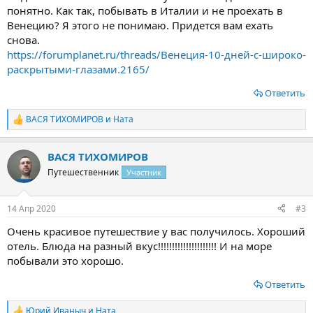
понятно. Как так, побывать в Италии и не проехать в
Венецию? Я этого не понимаю. Придется вам ехать
снова.
https://forumplanet.ru/threads/Венеция-10-дней-с-широко-
раскрытыми-глазами.2165/
Ответить
ВАСЯ ТИХОМИРОВ
и
Ната
Р
е
а
ВАСЯ ТИХОМИРОВ
к
ц
Путешественник
Участник
и
и
:
14 Апр 2020
#3
Очень красивое путешествие у вас получилось. Хороший
отель. Блюда на разный вкус!!!!!!!!!!!!!!!!!!!!! И на море
побывали это хорошо.
Ответить
Юрий Иваныч
и
Ната