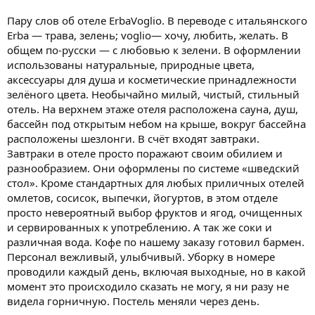
Пару слов об отеле ErbaVoglio. В переводе с итальянского
Erba — трава, зелень; voglio— хочу, любить, желать. В
общем по-русски — с любовью к зелени. В оформлении
использованы натуральные, природные цвета,
аксессуары для душа и косметические принадлежности
зелёного цвета. Необычайно милый, чистый, стильный
отель. На верхнем этаже отеля расположена сауна, душ,
бассейн под открытым небом на крыше, вокруг бассейна
расположены шезлонги. В счёт входят завтраки.
Завтраки в отеле просто поражают своим обилием и
разнообразием. Они оформлены по системе «шведский
стол». Кроме стандартных для любых приличных отелей
омлетов, сосисок, выпечки, йогуртов, в этом отделе
просто невероятный выбор фруктов и ягод, очищенных
и сервированных к употреблению. А так же соки и
различная вода. Кофе по нашему заказу готовил бармен.
Персонал вежливый, улыбчивый. Уборку в номере
проводили каждый день, включая выходные, но в какой
момент это происходило сказать не могу, я ни разу не
видела горничную. Постель меняли через день.