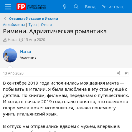
Вход
Регистрация
Отзывы об отдыхе в Италии
Авиабилеты
|
Туры
|
Отели
Римини. Адриатическая романтика
А
Д
Ната
13 Апр 2020
в
а
т
т
Ната
о
а
Участник
р
н
т
а
е
ч
13 Апр 2020
#1
м
а
ы
л
В сентябре 2019 года исполнилась моя давняя мечта —
а
побывать в Италии. Я была влюблена в эту страну ещё с
детства. По книгам, фильмам, передачам о путешествиях.
И когда в начале 2019 года стало понятно, что возможно
скоро мечта может исполниться, начала понемногу
учить итальянский язык.
В отпуск мы отправились вдвоём с мужем, впервые в