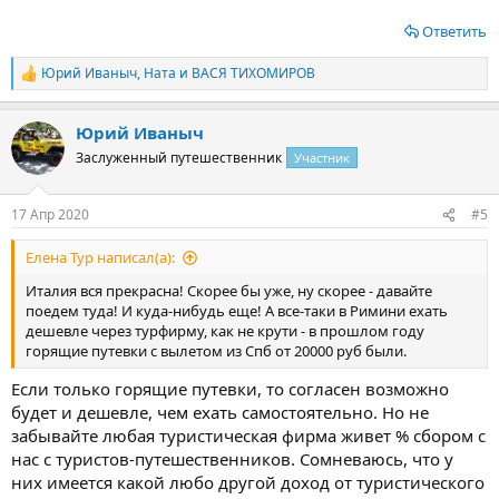
Посмотреть вложение 10663
Ответить
Юрий Иваныч
,
Ната
и
ВАСЯ ТИХОМИРОВ
Р
е
а
До Краснодара мы добирались на своём автомобиле, оставили
Юрий Иваныч
к
его на платной охраняемой парковке недалеко от аэропорта,
ц
служба паковки предоставляет трансфер до аэропорта.
Заслуженный путешественник
Участник
и
Перелёт Краснодар — Москва авиакомпанией «S7», Москва —
и
Римини авиакомпанией «Победа». Ночь нужно было провести
:
17 Апр 2020
#5
в аэропорту Внуково, а утром вылет в долгожданную Италию.
Честно говоря в аэропорту Внуково очень неудобно
проводить ночь. Мы впервые спланировали поездку сами, а не
Елена Тур написал(а):
через турфирму, поэтому без ошибок не обошлось.
Италия вся прекрасна! Скорее бы уже, ну скорее - давайте
Посмотреть вложение 10654
поедем туда! И куда-нибудь еще! А все-таки в Римини ехать
дешевле через турфирму, как не крути - в прошлом году
горящие путевки с вылетом из Спб от 20000 руб были.
Если только горящие путевки, то согласен возможно
С первой трудностью мы столкнулись, ступив на землю
будет и дешевле, чем ехать самостоятельно. Но не
прекрасного Римини, покинув аэропорт имени Федерико
забывайте любая туристическая фирма живет % сбором с
Феллини. Никаких такси или автобусов в зоне видимости не
обнаружилось. Хотя автобусная остановка на
нас с туристов-путешественников. Сомневаюсь, что у
противоположной стороне была. И судя по номерам
них имеется какой любо другой доход от туристического
маршрутов, написанным на столбе возле остановки, и по