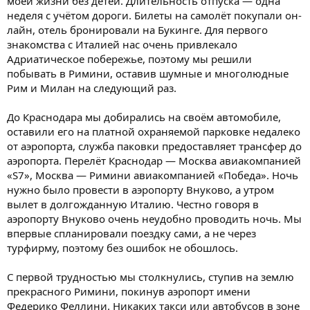
моей жизни без детей. Длительность отпуска — одна
неделя с учётом дороги. Билеты на самолёт покупали он-
лайн, отель бронировали на Букинге. Для первого
знакомства с Италией нас очень привлекало
Адриатическое побережье, поэтому мы решили
побывать в Римини, оставив шумные и многолюдные
Рим и Милан на следующий раз.
До Краснодара мы добирались на своём автомобиле,
оставили его на платной охраняемой парковке недалеко
от аэропорта, служба паковки предоставляет трансфер до
аэропорта. Перелёт Краснодар — Москва авиакомпанией
«S7», Москва — Римини авиакомпанией «Победа». Ночь
нужно было провести в аэропорту Внуково, а утром
вылет в долгожданную Италию. Честно говоря в
аэропорту Внуково очень неудобно проводить ночь. Мы
впервые спланировали поездку сами, а не через
турфирму, поэтому без ошибок не обошлось.
С первой трудностью мы столкнулись, ступив на землю
прекрасного Римини, покинув аэропорт имени
Федерико Феллини. Никаких такси или автобусов в зоне