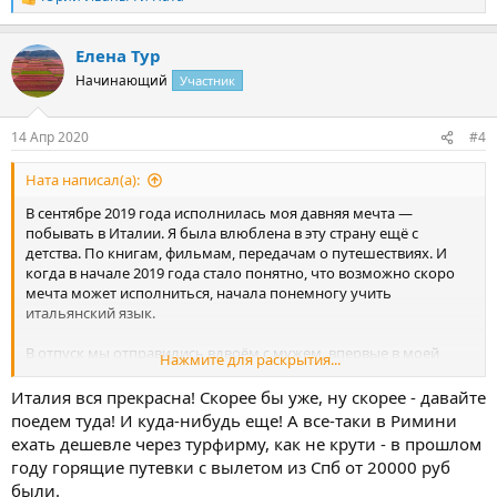
Р
е
а
Елена Тур
к
ц
Начинающий
Участник
и
и
:
14 Апр 2020
#4
Ната написал(а):
В сентябре 2019 года исполнилась моя давняя мечта —
побывать в Италии. Я была влюблена в эту страну ещё с
детства. По книгам, фильмам, передачам о путешествиях. И
когда в начале 2019 года стало понятно, что возможно скоро
мечта может исполниться, начала понемногу учить
итальянский язык.
В отпуск мы отправились вдвоём с мужем, впервые в моей
Нажмите для раскрытия...
жизни без детей. Длительность отпуска — одна неделя с
учётом дороги. Билеты на самолёт покупали он-лайн, отель
Италия вся прекрасна! Скорее бы уже, ну скорее - давайте
бронировали на Букинге. Для первого знакомства с Италией
поедем туда! И куда-нибудь еще! А все-таки в Римини
нас очень привлекало Адриатическое побережье, поэтому мы
ехать дешевле через турфирму, как не крути - в прошлом
решили побывать в Римини, оставив шумные и многолюдные
году горящие путевки с вылетом из Спб от 20000 руб
Рим и Милан на следующий раз.
были.