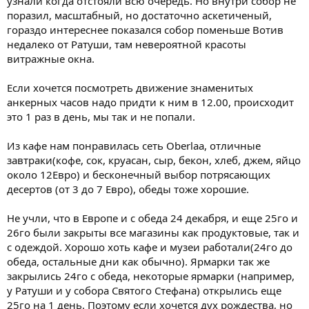
узнали когда отстояли всю очередь. Но внутри собор не
поразил, масштабный, но достаточно аскетиченый,
гораздо интереснее показался собор поменьше Вотив
недалеко от Ратуши, там невероятной красоты
витражные окна.
Если хочется посмотреть движение знаменитых
анкерных часов надо придти к ним в 12.00, происходит
это 1 раз в день, мы так и не попали.
Из кафе нам понравилась сеть Oberlaa, отличные
завтраки(кофе, сок, круасан, сыр, бекон, хлеб, джем, яйцо
около 12Евро) и бесконечный выбор потрясающих
десертов (от 3 до 7 Евро), обеды тоже хорошие.
Не учли, что в Европе и с обеда 24 декабря, и еще 25го и
26го были закрыты все магазины как продуктовые, так и
с одеждой. Хорошо хоть кафе и музеи работали(24го до
обеда, остальные дни как обычно). Ярмарки так же
закрылись 24го с обеда, некоторые ярмарки (например,
у Ратуши и у собора Святого Стефана) открылись еще
25го на 1 день. Поэтому если хочется дух рождества, но