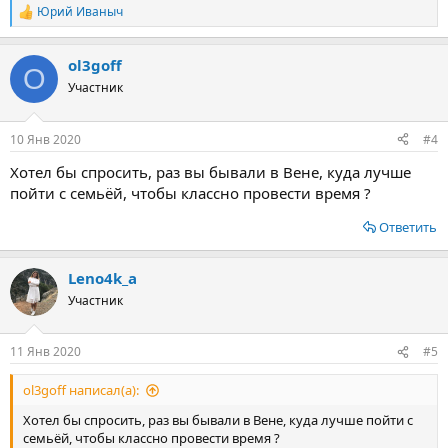
Юрий Иваныч
Р
е
а
ol3goff
к
O
ц
Участник
и
и
:
10 Янв 2020
#4
Хотел бы спросить, раз вы бывали в Вене, куда лучше
пойти с семьёй, чтобы классно провести время ?
Ответить
Leno4k_a
Участник
11 Янв 2020
#5
ol3goff написал(а):
Хотел бы спросить, раз вы бывали в Вене, куда лучше пойти с
семьёй, чтобы классно провести время ?