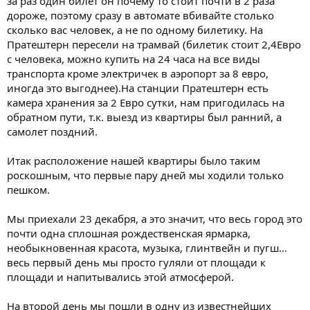
за раз один билет он почему то стоит почти в 2 раза
дороже, поэтому сразу в автомате вбивайте столько
сколько вас человек, а не по одному билетику. На
Пратештерн пересели на трамвай (билетик стоит 2,4Евро
с человека, можно купить на 24 часа на все виды
транспорта кроме электричек в аэропорт за 8 евро,
иногда это выгоднее).На станции Пратештерн есть
камера хранения за 2 Евро сутки, нам пригодилась на
обратном пути, т.к. выезд из квартиры был ранний, а
самолет поздний.
Итак расположение нашей квартиры было таким
роскошным, что первые пару дней мы ходили только
пешком.
Мы приехали 23 декабря, а это значит, что весь город это
почти одна сплошная рождественская ярмарка,
необыкновенная красота, музыка, глинтвейн и пугш…
весь первый день мы просто гуляли от площади к
площади и напитывались этой атмосферой.
На второй день мы пошли в одну из известнейших