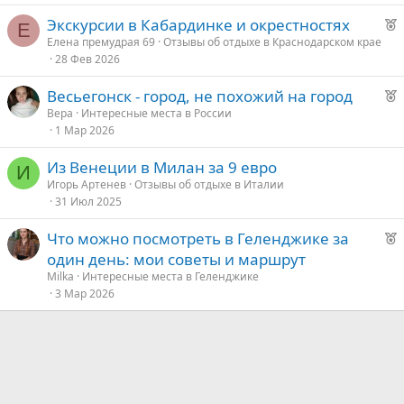
о
Р
Экскурсии в Кабардинке и окрестностях
Е
е
Елена премудрая 69
Отзывы об отдыхе в Краснодарском крае
е
28 Фев 2026
к
о
д
Р
Весьегонск - город, не похожий на город
у
е
Bepa
Интересные места в России
е
е
1 Мар 2026
к
о
д
Из Венеции в Милан за 9 евро
И
у
Игорь Артенев
Отзывы об отдыхе в Италии
е
е
31 Июл 2025
д
Р
Что можно посмотреть в Геленджике за
у
е
один день: мои советы и маршрут
е
к
Milka
Интересные места в Геленджике
о
3 Мар 2026
е
д
у