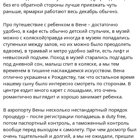
без его обратной стороны лучше приезжать чуть
раньше, ярмарки работают весь декабрь обычно.
Про путешествие с ребенком в Вене – достаточно
удобно, в кафе есть обычно детский стульчик, в музей
можно с коляской(правда иногда в музеях попадались
ступеньки между залов, но их можно было преодолеть
вдвоем), в трамвай и метро удобно зайти, есть лифт и
невысокий подъем. Поход в музей старались подгадать
под дневной сон, малыш спит в коляске, а мы тем
временем в тишине наслаждаемся искусством. Вена
отлично украшена к Рождеству, так что остальное время
нашему сыну было интересно смотреть по сторонам. В
центре ездит много карет с лошадьми, это очень
романтично выглядит и хорошо занимает ребенка.
В аэропорту Вены несколько нестандартный порядок
процедур – после регистрации попадаешь в duty free,
потом паспортный контроль, а таможенный контроль
вообще перед выходом к самолету. При чем досмотр был
очень тщательный и долгий, а мы не ожидали, пришли