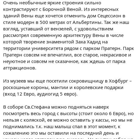
Очень необычные яркие строения сильно
контрастируют с Борочной Веной. Из интересных
зданий Вены еще хочется отменить дом Сецессион в
стиле модерн в 500 метрах от Альбертины. Так же наш
взгляд, уставший от вензелей, с удовольствием
рассмотрел современную архитектуру Вены в числе
которой творение знаменитой Заха Хадид на
территории университета рядом с парком Пратерн. Парк
Пратерн совсем не впечатлил, все старое, некрасивое и
неуютное и совсем не сказачное, как ждешь от парка
аттракционов.
Из музеев мы еще посетили сокровищницу в Хофбург –
роскошные короны, мантии и королевские подарки
(вход 12 Евро, аудиогид 5 евро).
В соборе Св.Стефана можно подняться наверх
посмотреть весь город с высоты (стоит около 6 Евро), но
нельзя с коляской, ее можно оставить у кассы, но мы не
поднимались т.к. наш малыш спал в этот момент, к
сожалению это мы оставили на последний день и