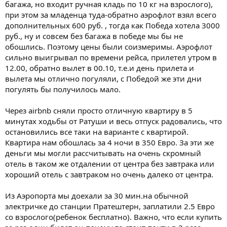
багажа, но входит ручная кладь по 10 кг на взрослого),
при этом за младенца туда-обратно аэрофлот взял всего
дополнительных 600 руб. , тогда как Победа хотела 3000
руб., ну и совсем без багажа в победе мы бы не
обошлись. Поэтому цены были соизмеримы. Аэрофлот
сильно выигрывал по времени рейса, прилетел утром в
12.00, обратно вылет в 00.10, т.е.и день прилета и
вылета мы отлично погуляли, с Победой же эти дни
погулять бы получилось мало.
Через airbnb сняли просто отличную квартиру в 5
минутах ходьбы от Ратуши и весь отпуск радовались, что
остановились все таки на варианте с квартирой.
Квартира нам обошлась за 4 ночи в 350 Евро. За эти же
деньги мы могли рассчитывать на очень скромный
отель в таком же отдалении от центра без завтрака или
хороший отель с завтраком но очень далеко от центра.
Из Аэропорта мы доехали за 30 мин.на обычной
электричке до станции Пратештерн, заплатили 2.5 Евро
со взрослого(ребенок бесплатно). Важно, что если купить