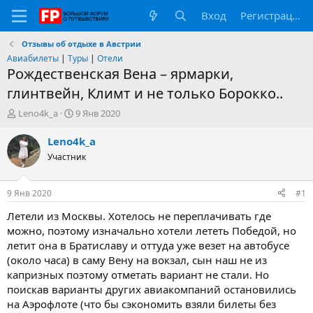
Вход
Регистрация
Отзывы об отдыхе в Австрии
Авиабилеты
|
Туры
|
Отели
Рождественская Вена – ярмарки,
глинтвейн, Климт и не только Борокко..
А
Д
Leno4k_a
9 Янв 2020
в
а
т
т
Leno4k_a
о
а
Участник
р
н
т
а
е
ч
9 Янв 2020
#1
м
а
ы
л
Летели из Москвы. Хотелось не переплачивать где
а
можно, поэтому изначально хотели лететь Победой, но
летит она в Братиславу и оттуда уже везет на автобусе
(около часа) в саму Вену на вокзал, сын наш не из
капризных поэтому отметать вариант не стали. Но
поискав варианты других авиакомпаний остановились
на Аэрофлоте (что бы сэкономить взяли билеты без