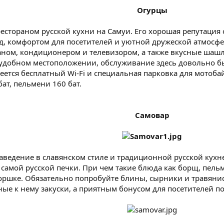
Огурцы
естораном русской кухни на Самуи. Его хорошая репутаци
, комфортом для посетителей и уютной дружеской атмосфер
ном, кондиционером и телевизором, а также вкусные шаш
в удобном местоположении, обслуживание здесь довольно б
еется бесплатный Wi-Fi и специальная парковка для мотобай
бат, пельмени 160 бат.
Самовар
ведение в славянском стиле и традиционной русской кухне
самой русской печки. При чем такие блюда как борщ, пель
оршке. Обязательно попробуйте блины, сырники и травянис
ые к нему закуски, а приятным бонусом для посетителей по