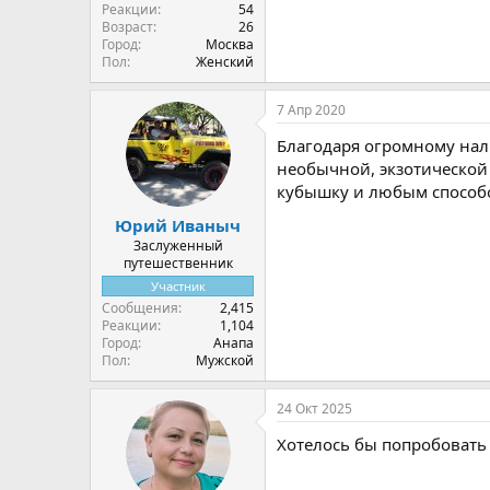
Реакции
54
Возраст
26
Город
Москва
Пол
Женский
7 Апр 2020
Благодаря огромному нал
необычной, экзотической 
кубышку и любым способо
Юрий Иваныч
Заслуженный
путешественник
Участник
Сообщения
2,415
Реакции
1,104
Город
Анапа
Пол
Мужской
24 Окт 2025
Хотелось бы попробовать 