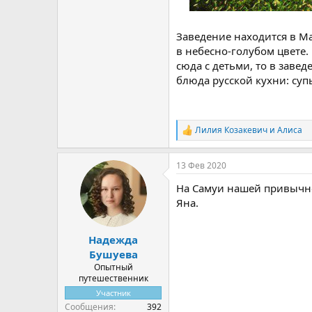
Заведение находится в М
в небесно-голубом цвете.
сюда с детьми, то в заве
блюда русской кухни: супы
Лилия Козакевич
и
Алиса
Р
е
а
13 Фев 2020
к
ц
На Самуи нашей привычной
и
и
Яна.
:
Надежда
Бушуева
Опытный
путешественник
Участник
Сообщения
392