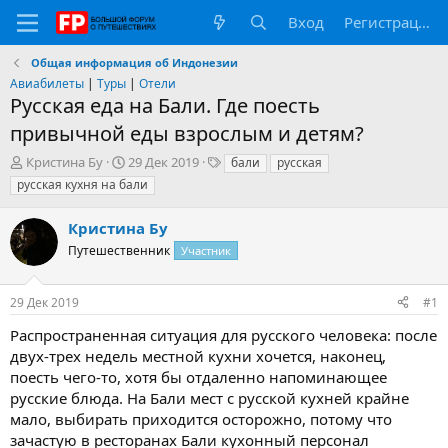
Вход
Регистрация
Общая информация об Индонезии
Авиабилеты
|
Туры
|
Отели
Русская еда на Бали. Где поесть
привычной еды взрослым и детям?
А
Д
Т
Кристина Бу
29 Дек 2019
бали
русская
в
а
е
русская кухня на бали
т
т
г
о
а
и
Кристина Бу
р
н
т
Путешественник
а
Участник
е
ч
м
а
29 Дек 2019
#1
ы
л
а
Распространенная ситуация для русского человека: после
двух-трех недель местной кухни хочется, наконец,
поесть чего-то, хотя бы отдаленно напоминающее
русские блюда. На Бали мест с русской кухней крайне
мало, выбирать приходится осторожно, потому что
зачастую в ресторанах Бали кухонный персонал