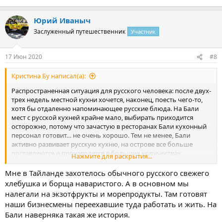
Юрий Иваныч
Заслуженный путешественник
Участник
17 Июн 2020
#8
Кристина Бу написал(а):
Распространенная ситуация для русского человека: после двух-
трех недель местной кухни хочется, наконец, поесть чего-то,
хотя бы отдаленно напоминающее русские блюда. На Бали
мест с русской кухней крайне мало, выбирать приходится
осторожно, потому что зачастую в ресторанах Бали кухонный
персонал готовит… не очень хорошо. Тем не менее, Бали
активно развивает русскую кухню, на острове все больше
поставляются и производятся в больших количествах
Нажмите для раскрытия...
молочные продукты.
Мне в Тайланде захотелось обычного русского свежего
Русские рестораны.
хлебушка и борща наваристого. А в основном мы
налегали на экзотфрукты и морепродукты. Там готовят
Несколько ресторанов русской кухни на острове Бали
наши бизнесмены переехавшие туда работать и жить. На
специализируются только на домашней кухне. Блюда,
Бали наверняка такая же история.
представленные там, отлично знакомы каждому россиянину.