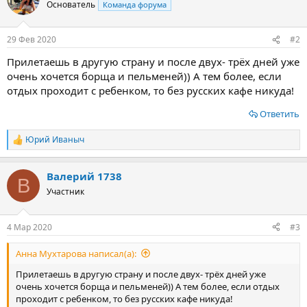
ц
Основатель
Команда форума
и
и
:
29 Фев 2020
#2
Прилетаешь в другую страну и после двух- трёх дней уже
очень хочется борща и пельменей)) А тем более, если
отдых проходит с ребенком, то без русских кафе никуда!
Ответить
Юрий Иваныч
Р
е
а
Валерий 1738
к
В
ц
Участник
и
и
:
4 Мар 2020
#3
Анна Мухтарова написал(а):
Прилетаешь в другую страну и после двух- трёх дней уже
очень хочется борща и пельменей)) А тем более, если отдых
проходит с ребенком, то без русских кафе никуда!