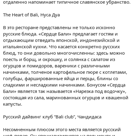
отдаленно напоминает типичное славянское убранство.
The Heart of Bali, Нуса Дуа
В это ресторане представлены не только исконно
русские блюда. «Сердце Бали» предлагает гостям и
отдыхающим отведать японской, индонезийской и
итальянской кухни. Что касается конкретно русских
блюд, то они довольно многочисленны: здесь можно
поесть и борщ, и окрошку, и солянка с салатом из
огурцов и помидоров, вареники с различными
начинками, толченое картофельное пюре с котлетами,
голубцы, фаршированные яйца и перцы, блины со
сладкими и несладкими начинками. Бонусом «Сердца
Бали» является так называется «Нарезка под водочку»,
состоящая из сала, маринованных огурцов и квашеной
капусты.
Русский дайвинг клуб “Bali club”, Чандидаса
Несомненным плюсом этого места является русский
шеф-повар. Он специализируется на пельменях и