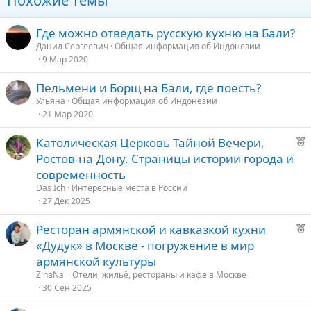
Похожие темы
Где можно отведать русскую кухню на Бали?
Данил Сергеевич
Общая информация об Индонезии
9 Мар 2020
Пельмени и Борщ на Бали, где поесть?
Ульяна
Общая информация об Индонезии
21 Мар 2020
Р
Католическая Церковь Тайной Вечери,
е
Ростов-на-Дону. Страницы истории города и
к
современность
о
Das Ich
Интересные места в России
27 Дек 2025
е
Р
Ресторан армянской и кавказкой кухни
е
д
«Дудук» в Москве - погружение в мир
к
у
армянской культуры
о
е
ZinaNai
Отели, жильё, рестораны и кафе в Москве
30 Сен 2025
е