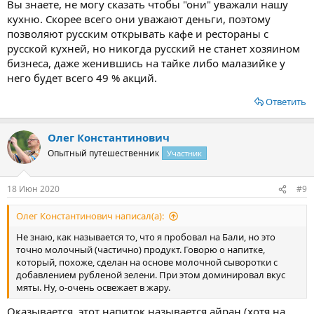
Вы знаете, не могу сказать чтобы "они" уважали нашу
Slavyanka, Нуса Дуа
кухню. Скорее всего они уважают деньги, поэтому
позволяют русским открывать кафе и рестораны с
Ресторан блюд славянской кухни, что и отражено в названии. В
русской кухней, но никогда русский не станет хозяином
этом месте огромный выбор различных блюд России,
бизнеса, даже женившись на тайке либо малазийке у
Украины, Беларуси: вареники, пельмени, котлеты по-киевски,
него будет всего 49 % акций.
драники, мор, уха, оливье, бефстроганов и многое-многое
другое. Отдыхающие, посетившее «Славянку», хорошо
Ответить
отзываются о ресторане и блюдах, хотя и говорят о том, что
интерьер очень отдаленно напоминает типичное славянское
убранство.
Олег Константинович
Опытный путешественник
Участник
The Heart of Bali, Нуса Дуа
В это ресторане представлены не только исконно русские
18 Июн 2020
#9
блюда. «Сердце Бали» предлагает гостям и отдыхающим
отведать японской, индонезийской и итальянской кухни. Что
Олег Константинович написал(а):
касается конкретно русских блюд, то они довольно
многочисленны: здесь можно поесть и борщ, и окрошку, и
Не знаю, как называется то, что я пробовал на Бали, но это
солянка с салатом из огурцов и помидоров, вареники с
точно молочный (частично) продукт. Говорю о напитке,
различными начинками, толченое картофельное пюре с
который, похоже, сделан на основе молочной сыворотки с
котлетами, голубцы, фаршированные яйца и перцы, блины со
добавлением рубленой зелени. При этом доминировал вкус
сладкими и несладкими начинками. Бонусом «Сердца Бали»
мяты. Ну, о-очень освежает в жару.
является так называется «Нарезка под водочку», состоящая из
сала, маринованных огурцов и квашеной капусты.
Оказывается, этот напиток называется айран (хотя на