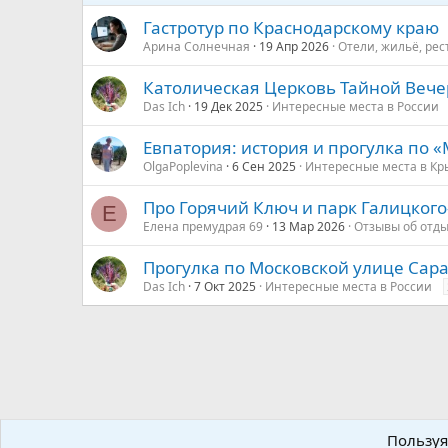
Гастротур по Краснодарскому краю
Арина Солнечная
19 Апр 2026
Отели, жильё, рес
Католическая Церковь Тайной Вечер
Das Ich
19 Дек 2025
Интересные места в России
Евпатория: история и прогулка по
OlgaPoplevina
6 Сен 2025
Интересные места в Кр
Про Горячий Ключ и парк Галицкого
Е
Елена премудрая 69
13 Мар 2026
Отзывы об отды
Прогулка по Московской улице Сар
Das Ich
7 Окт 2025
Интересные места в России
Континенты и направления мира
Азия
Вьетнам
Об
Пользуя