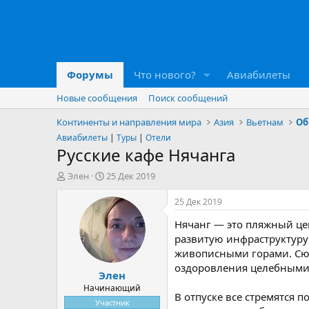
Форумы
Что нового?
Авиабилеты
Новые сообщения
Поиск сообщений
Континенты и направления мира
Азия
Вьетнам
Об
Авиабилеты
|
Туры
|
Отели
Русские кафе Нячанга
А
Д
Элен
25 Дек 2019
в
а
т
т
25 Дек 2019
о
а
Нячанг — это пляжный це
р
н
т
а
развитую инфраструктуру 
е
ч
живописными горами. Сюд
м
а
оздоровления целебными
Элен
ы
л
а
Начинающий
В отпуске все стремятся 
Участник