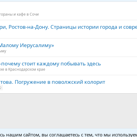
тораны и кафе в Сочи
и, Ростов-на-Дону. Страницы истории города и сов
 «Малому Иерусалиму»
ыму
-почему стоит каждому побывать здесь
хе в Краснодарском крае
атова. Погружение в поволжский колорит
2
щая информация о Вьетнаме
сь нашим сайтом, вы соглашаетесь с тем, что мы используем