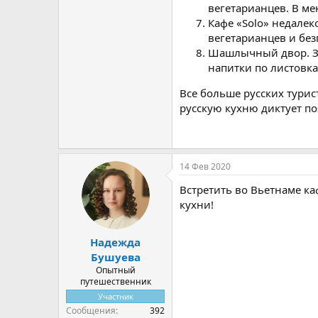
вегетарианцев. В м
Кафе «Solo» недалек
вегетарианцев и без
Шашлычный двор. За
напитки по листовка
Все больше русских турис
русскую кухню диктует п
14 Фев 2020
Встретить во Вьетнаме ка
кухни!
Надежда
Бушуева
Опытный
путешественник
Участник
Сообщения
392