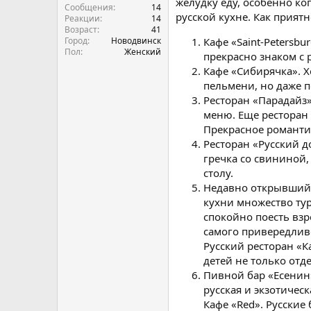
желудку еду, особенно ко
Сообщения
14
русской кухне. Как прият
Реакции
14
Возраст
41
Город
Новодвинск
Кафе «Saint-Petersb
Пол
Женский
прекрасно знаком с
Кафе «Сибирячка». Х
пельмени, но даже п
Ресторан «Парадайз».
меню. Еще ресторан 
Прекрасное романтич
Ресторан «Русский д
гречка со свининой,
столу.
Недавно открывшийся
кухни множество ту
спокойно поесть вз
самого привередливо
Русский ресторан «К
детей не только отд
Пивной бар «Есенин
русская и экзотичес
Кафе «Red». Русские