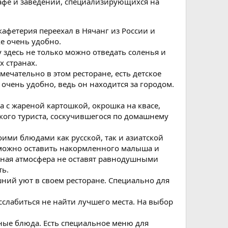
кафе и заведений, специализирующихся на
 кафетерия переехал в Нячанг из России и
е очень удобно.
 здесь не только можно отведать соленья и
х странах.
амечательно в этом ресторане, есть детское
 очень удобно, ведь он находится за городом.
а с жареной картошкой, окрошка на квасе,
ского туриста, соскучившегося по домашнему
оими блюдами как русской, так и азиатской
 можно оставить накормленного малыша и
тная атмосфера не оставят равнодушными
ть.
шний уют в своем ресторане. Специально для
слабиться не найти лучшего места. На выбор
нные блюда. Есть специальное меню для