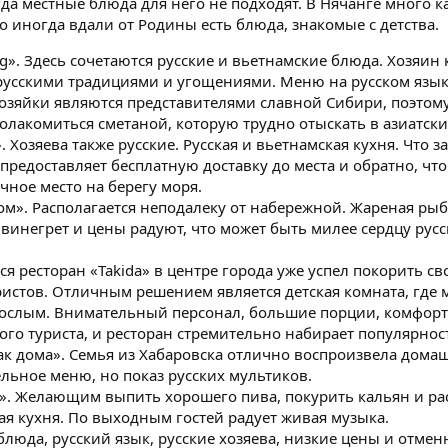
гда местные блюда для него не подходят. В Нячанге много 
но иногда вдали от Родины есть блюда, знакомые с детства.
urg». Здесь сочетаются русские и вьетнамские блюда. Хозяин
 русскими традициями и угощениями. Меню на русском язык
озяйки являются представителями славной Сибири, поэтому
олакомиться сметаной, которую трудно отыскать в азиатски
 Хозяева также русские. Русская и вьетнамская кухня. Что з
предоставляет бесплатную доставку до места и обратно, что
ное место на берегу моря.
ом». Располагается неподалеку от набережной. Жареная рыб
 винегрет и цены радуют, что может быть милее сердцу рус
 ресторан «Takida» в центре города уже успел покорить св
ристов. Отличным решением является детская комната, где
рослым. Внимательный персонал, большие порции, комфор
го туриста, и ресторан стремительно набирает популярнос
ак дома». Семья из Хабаровска отлично воспроизвела дома
ельное меню, но показ русских мультиков.
». Желающим выпить хорошего пива, покурить кальян и рас
кая кухня. По выходным гостей радует живая музыка.
 блюда, русский язык, русские хозяева, низкие цены и отме