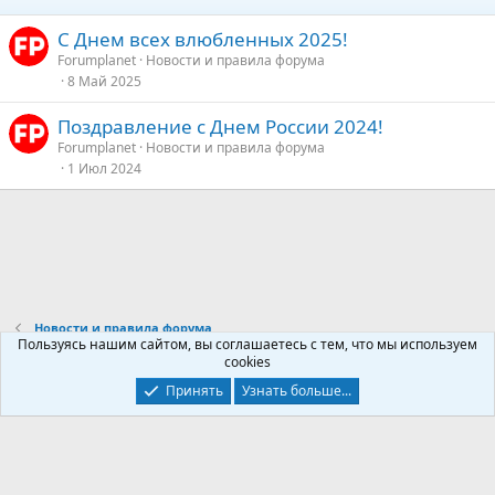
С Днем всех влюбленных 2025!
Forumplanet
Новости и правила форума
8 Май 2025
Поздравление с Днем России 2024!
Forumplanet
Новости и правила форума
1 Июл 2024
Новости и правила форума
Пользуясь нашим сайтом, вы соглашаетесь с тем, что мы используем
cookies
Контакты
Условия и правила
Политика конфиденциальности
Принять
Узнать больше...
Помощь
Главная
R
S
S