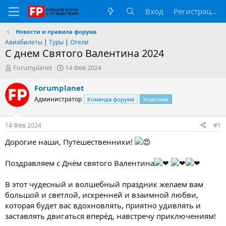
Вход
Регистрация
Новости и правила форума
Авиабилеты
|
Туры
|
Отели
С днем Святого Валентина 2024
А
Д
Forumplanet
14 Фев 2024
в
а
т
т
Forumplanet
о
а
Администратор
Команда форума
Участник
р
н
т
а
е
ч
14 Фев 2024
#1
м
а
ы
л
Дорогие наши, Путешественники!
а
Поздравляем с Днём святого Валентина
В этот чудесный и волшебный праздник желаем вам
большой и светлой, искренней и взаимной любви,
которая будет вас вдохновлять, приятно удивлять и
заставлять двигаться вперёд, навстречу приключениям!