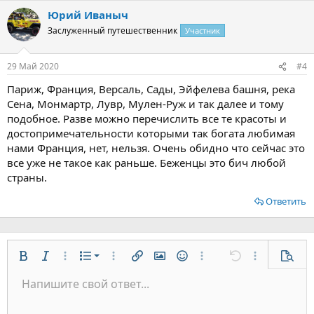
Юрий Иваныч
Заслуженный путешественник
Участник
29 Май 2020
#4
Париж, Франция, Версаль, Сады, Эйфелева башня, река
Сена, Монмартр, Лувр, Мулен-Руж и так далее и тому
подобное. Разве можно перечислить все те красоты и
достопримечательности которыми так богата любимая
нами Франция, нет, нельзя. Очень обидно что сейчас это
все уже не такое как раньше. Беженцы это бич любой
страны.
Ответить
Нумерованный список
Жирный
Курсив
Дополнительно...
Список
Дополнительно...
Вставить ссылку
Вставить изображение
Смайлы
Дополнительно...
Отменить
Дополнительн
Предп
Маркированный список
Напишите свой ответ...
По левому краю
9
Обычный
Сохранить черновик
Arial
Размер шрифта
Выравнивание
Цитата
Повторить
Медиа
Переключить режим работы редактора
Цвет текста
Формат параграфа
Вставить таблицу
Удалить форматирование
Шрифт
Вставить горизонтальную линию
Черновики
Зачёркнутый
Спойлер
Подчёркнутый
Код
Однострочный код
Однострочный спойлер
Увеличить отступ
10
Удалить черновик
По центру
Заголовок 1
Book Antiqua