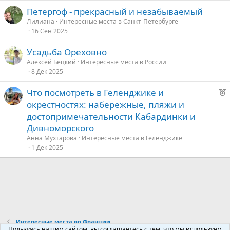
е
Петергоф - прекрасный и незабываемый
Лилиана
Интересные места в Санкт-Петербурге
16 Сен 2025
Усадьба Ореховно
Алексей Бецкий
Интересные места в России
8 Дек 2025
Р
Что посмотреть в Геленджике и
е
окрестностях: набережные, пляжи и
к
достопримечательности Кабардинки и
о
Дивноморского
Анна Мухтарова
Интересные места в Геленджике
е
1 Дек 2025
д
у
е
Интересные места во Франции
Пользуясь нашим сайтом, вы соглашаетесь с тем, что мы используем