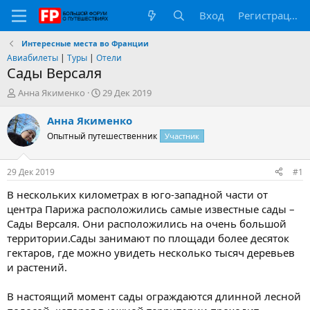
Вход
Регистрация
Интересные места во Франции
Авиабилеты
|
Туры
|
Отели
Сады Версаля
А
Д
Анна Якименко
29 Дек 2019
в
а
т
т
Анна Якименко
о
а
Опытный путешественник
Участник
р
н
т
а
е
ч
29 Дек 2019
#1
м
а
ы
л
В нескольких километрах в юго-западной части от
а
центра Парижа расположились самые известные сады –
Сады Версаля. Они расположились на очень большой
территории.Сады занимают по площади более десяток
гектаров, где можно увидеть несколько тысяч деревьев
и растений.
В настоящий момент сады ограждаются длинной лесной