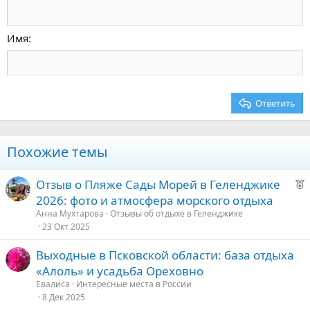
Уменьшить отступ
12
Courier New
По правому краю
Заголовок 2
15
Georgia
Выравнивание текста
Имя
Заголовок 3
18
Tahoma
22
Times New Roman
26
Trebuchet MS
Ответить
Verdana
Похожие темы
Р
Отзыв о Пляже Сады Морей в Геленджике
е
2026: фото и атмосфера морского отдыха
к
Анна Мухтарова
Отзывы об отдыхе в Геленджике
о
23 Окт 2025
Выходные в Псковской области: база отдыха
е
«Алоль» и усадьба Ореховно
д
Евалиса
Интересные места в России
8 Дек 2025
у