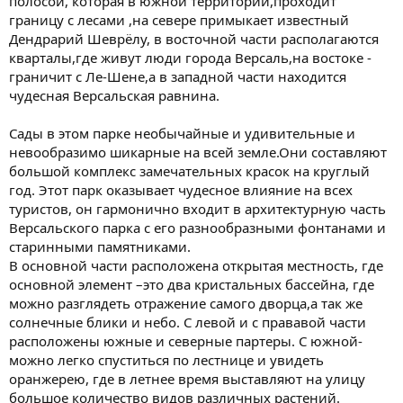
полосой, которая в южной территории,проходит
границу с лесами ,на севере примыкает известный
Дендрарий Шеврёлу, в восточной части располагаются
кварталы,где живут люди города Версаль,на востоке -
граничит с Ле-Шене,а в западной части находится
чудесная Версальская равнина.
Сады в этом парке необычайные и удивительные и
невообразимо шикарные на всей земле.Они составляют
большой комплекс замечательных красок на круглый
год. Этот парк оказывает чудесное влияние на всех
туристов, он гармонично входит в архитектурную часть
Версальского парка с его разнообразными фонтанами и
старинными памятниками.
В основной части расположена открытая местность, где
основной элемент –это два кристальных бассейна, где
можно разглядеть отражение самого дворца,а так же
солнечные блики и небо. С левой и с прававой части
расположены южные и северные партеры. С южной-
можно легко спуститься по лестнице и увидеть
оранжерею, где в летнее время выставляют на улицу
большое количество видов различных растений.