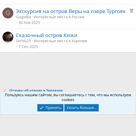
Р
Экскурсия на остров Веры на озере Тургояк
G
е
Gugo4ka
Интересные места в России
30 Ноя 2025
к
о
Сказочный остров Кижи
Serhio25
Интересные места в Карелии
е
7 Сен 2025
д
у
е
Отзывы об отдыхе в Таиланде
Пользуясь нашим сайтом, вы соглашаетесь с тем, что мы используем
cookies
Контакты
Условия и правила
Политика конфиденциальности
Принять
Узнать больше...
Помощь
Главная
R
S
S