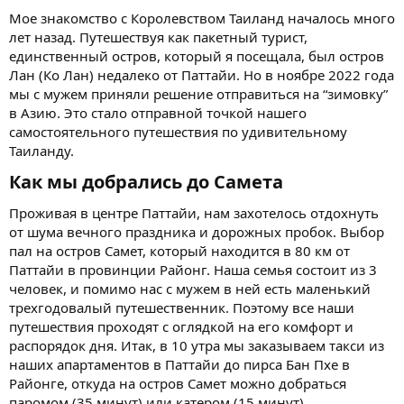
Мое знакомство с Королевством Таиланд началось много
лет назад. Путешествуя как пакетный турист,
единственный остров, который я посещала, был остров
Лан (Ко Лан) недалеко от Паттайи. Но в ноябре 2022 года
мы с мужем приняли решение отправиться на “зимовку”
в Азию. Это стало отправной точкой нашего
самостоятельного путешествия по удивительному
Таиланду.
Как мы добрались до Самета​
Проживая в центре Паттайи, нам захотелось отдохнуть
от шума вечного праздника и дорожных пробок. Выбор
пал на остров Самет, который находится в 80 км от
Паттайи в провинции Районг. Наша семья состоит из 3
человек, и помимо нас с мужем в ней есть маленький
трехгодовалый путешественник. Поэтому все наши
путешествия проходят с оглядкой на его комфорт и
распорядок дня. Итак, в 10 утра мы заказываем такси из
наших апартаментов в Паттайи до пирса Бан Пхе в
Районге, откуда на остров Самет можно добраться
паромом (35 минут) или катером (15 минут).