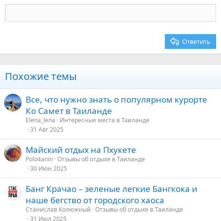
Заголовок 3
18
Tahoma
22
Times New Roman
26
Trebuchet MS
Ответить
Verdana
Похожие темы
Все, что нужно знать о популярном курорте
Ко Самет в Таиланде
Elena_lena
Интересные места в Таиланде
31 Авг 2025
Майский отдых на Пхукете
Polo4anin
Отзывы об отдыхе в Таиланде
30 Июн 2025
Банг Крачао – зеленые легкие Бангкока и
наше бегство от городского хаоса
Станислав Колюжный
Отзывы об отдыхе в Таиланде
31 Июл 2025