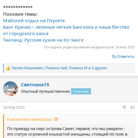
************
Похожие темы:
Майский отдых на Пхукете
Банг Крачао – зеленые легкие Бангкока и наше бегство
от городского хаоса
Таиланд. Русская кухня на Ко Чанге
Последнее редактирование модератором:
30 Апр 2025
Ответить
Лилия Козакевич
,
Полина пай
,
Полина М
и 3 других
Р
е
а
Светлана15
к
ц
Опытный путешественник
Участник
и
и
:
24 Апр 2023
#2
mariasivrina написал(а):
По приезду на пирс острова Самет, первое, что мы увидели -
это статую огромной клыкастой женщины, стоящей по пояс в