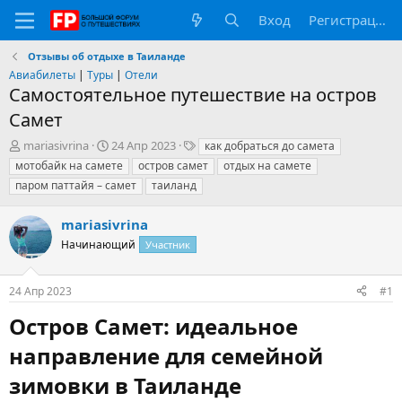
Вход
Регистрация
Отзывы об отдыхе в Таиланде
Авиабилеты
|
Туры
|
Отели
Самостоятельное путешествие на остров
Самет
А
Д
Т
mariasivrina
24 Апр 2023
как добраться до самета
в
а
е
мотобайк на самете
остров самет
отдых на самете
т
т
г
паром паттайя – самет
таиланд
о
а
и
р
н
mariasivrina
т
а
е
ч
Начинающий
Участник
м
а
ы
л
а
24 Апр 2023
#1
Остров Самет: идеальное
направление для семейной
зимовки в Таиланде