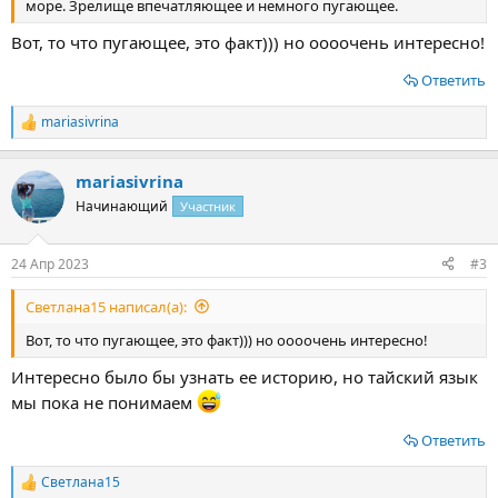
море. Зрелище впечатляющее и немного пугающее.
Вот, то что пугающее, это факт))) но оооочень интересно!
Ответить
mariasivrina
Р
е
а
mariasivrina
к
ц
Начинающий
Участник
и
и
:
24 Апр 2023
#3
Светлана15 написал(а):
Вот, то что пугающее, это факт))) но оооочень интересно!
Интересно было бы узнать ее историю, но тайский язык
мы пока не понимаем
Ответить
Светлана15
Р