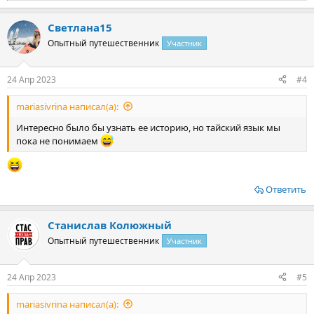
е
а
Светлана15
к
ц
Опытный путешественник
Участник
и
и
:
24 Апр 2023
#4
mariasivrina написал(а):
Интересно было бы узнать ее историю, но тайский язык мы
пока не понимаем
Ответить
Станислав Колюжный
Опытный путешественник
Участник
24 Апр 2023
#5
mariasivrina написал(а):