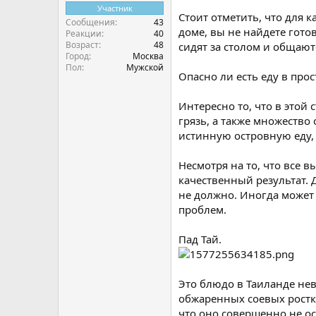
Участник
Стоит отметить, что для к
Сообщения
43
доме, вы не найдете гото
Реакции
40
Возраст
48
сидят за столом и общают
Город
Москва
Пол
Мужской
Опасно ли есть еду в про
Интересно то, что в этой
грязь, а также множество
истинную островную еду, 
Несмотря на то, что все 
качественный результат. Д
не должно. Иногда может 
проблем.
Пад Тай.
Это блюдо в Таиланде нев
обжаренных соевых ростк
что оно совершенно не ос