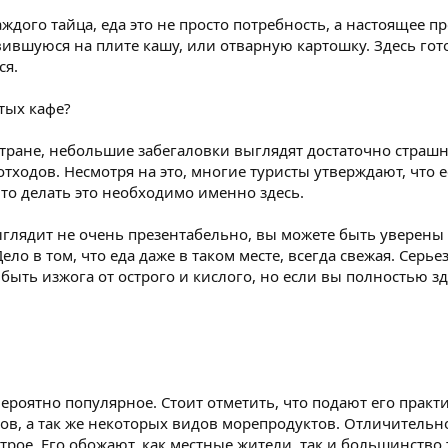
аждого тайца, еда это не просто потребность, а настоящее 
вившуюся на плите кашу, или отварную картошку. Здесь гото
ся.
стых кафе?
 стране, небольшие забегаловки выглядят достаточно страшн
 отходов. Несмотря на это, многие туристы утверждают, что
то делать это необходимо именно здесь.
выглядит не очень презентабельно, вы можете быть уверены
ело в том, что еда даже в таком месте, всегда свежая. Сер
быть изжога от острого и кислого, но если вы полностью з
ероятно популярное. Стоит отметить, что подают его практ
ов, а так же некоторых видов морепродуктов. Отличительн
трое. Его обожают, как местные жители, так и большинство 