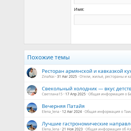
18
Georgia
Имя
22
Tahoma
26
Times New Roman
Trebuchet MS
Verdana
Похожие темы
Ресторан армянской и кавказкой ку
ZinaNai
31 Авг 2025
Отели, жильё, рестораны и к
Свекольный холодник — вкус детств
Светлана15
17 Апр 2025
Общая информация о Б
Вечерняя Патайя
Elena_lena
12 Авг 2024
Общая информация о Таи
Лучшие гастрономические направл
Elena_lena
21 Ноя 2023
Общая информация об А