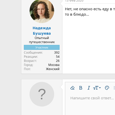
13 Фев 2020
Нет, не опасно есть еду 
то в блюдо…
Надежда
Бушуева
Опытный
путешественник
Участник
Сообщения
392
Реакции
54
Возраст
26
Город
Москва
Пол
Женский
9
Удалить форматирован
Жирный
Курсив
Размер шр
Цвет 
До
10
Напишите свой ответ...
Arial
Шрифт
Вставить горизонтальну
Спойлер
Зачёркнутый
Код
Подчёркнутый
Одностроч
Однос
12
Book Antiqua
15
Courier New