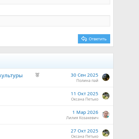
Ответить
Р
 культуры
30 Сен 2025
е
Полина пай
к
11 Окт 2025
о
Оксана Петько
м
е
1 Мар 2026
н
Лилия Козакевич
д
у
27 Окт 2025
е
Оксана Петько