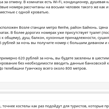
фа за отмену. В комнатах есть Wi-Fi, кондиционер, душев
вые номера рассчитаны на восьми человек такого же как и 
местные с одной кроватью.
положен Возле станции метро Renhe, район Байюнь. Цена — 
натах. В более дорогих номерах уже присутствует туалет (
ж к общему), душ, балкон, кухонные принадлежности, суши
75 рублей за ночь вы получите номер с большим диваном и к
е примерно 620 рублей за ночь, вы будете заселены в шест
ирование без необходимости вводить данные банковской к
о телебашни Гуанчжоу всего около 800 метров.
 точнее хостелы как раз подойдут для туристов, которые пр