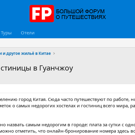
Туры
Отели
и и другое жильё в Китае
остиницы в Гуанчжоу
елению город Китая. Сюда часто путешествуют по работе, но
еток о самых недорогих хостелах и гостиниц всего мира, р
но назвать самым недорогим в городе: плата за сутки с одн
 можно отметить, что онлайн-бронирование номера здесь в