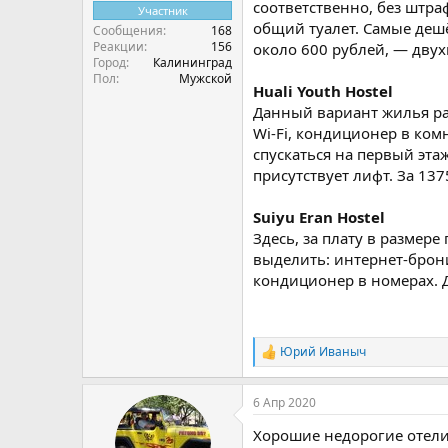
соответственно, без штра
Участник
общий туалет. Самые дешё
Сообщения
168
Реакции
156
около 600 рублей, — двух
Город
Калининград
Пол
Мужской
Huali Youth Hostel
Данный вариант жилья рас
Wi-Fi, кондиционер в ком
спускаться на первый эта
присутствует лифт. За 13
Suiyu Eran Hostel
Здесь, за плату в размер
выделить: интернет-брон
кондиционер в номерах. Д
Юрий Иваныч
Р
е
а
6 Апр 2020
к
ц
Хорошие недорогие отели,
и