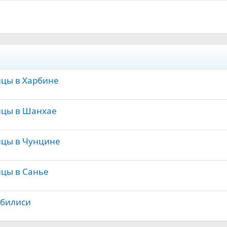
ицы в Харбине
ицы в Шанхае
ицы в Чунцине
ицы в Санье
Тбилиси