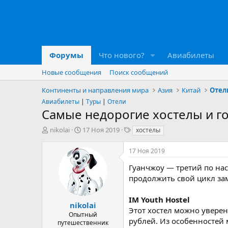
Форумы
Что нового?
Авиабилеты
Новые сообщения
Поиск сообщений
Континенты и направления мира
Азия
Китай
Отел
Авиабилеты
|
Туры
|
Отели
Самые недорогие хостелы и г
А
Д
Т
nikolai
17 Ноя 2019
хостелы
в
а
е
т
т
г
17 Ноя 2019
о
а
и
р
н
Гуанчжоу — третий по нас
т
а
продолжить свой цикл зам
е
ч
м
а
IM Youth Hostel
ы
л
nikolai
Этот хостел можно уверен
а
Опытный
рублей. Из особенностей
путешественник