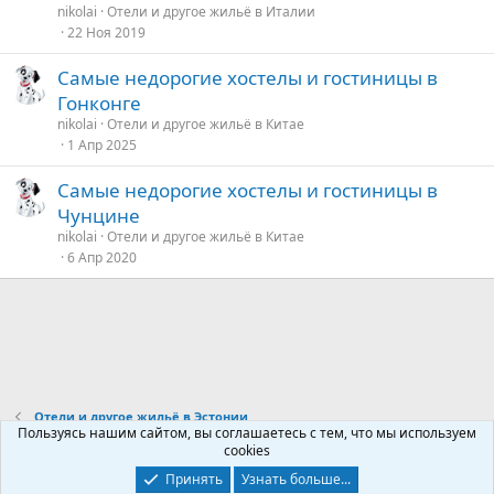
nikolai
Отели и другое жильё в Италии
22 Ноя 2019
Самые недорогие хостелы и гостиницы в
Гонконге
nikolai
Отели и другое жильё в Китае
1 Апр 2025
Самые недорогие хостелы и гостиницы в
Чунцине
nikolai
Отели и другое жильё в Китае
6 Апр 2020
Отели и другое жильё в Эстонии
Пользуясь нашим сайтом, вы соглашаетесь с тем, что мы используем
cookies
Контакты
Условия и правила
Политика конфиденциальности
Принять
Узнать больше...
Помощь
Главная
R