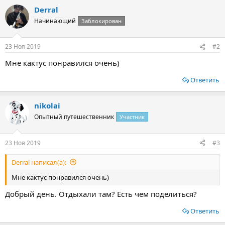
а
Derral
к
ц
Начинающий
Заблокирован
и
и
:
23 Ноя 2019
#2
Мне кактус понравился очень)
Ответить
nikolai
Опытный путешественник
Участник
23 Ноя 2019
#3
Derral написал(а):
Мне кактус понравился очень)
Добрый день. Отдыхали там? Есть чем поделиться?
Ответить