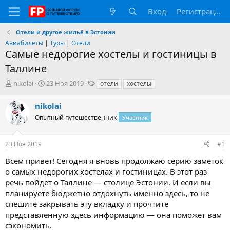
Вход
Регистрация
Отели и другое жильё в Эстонии
Авиабилеты
|
Туры
|
Отели
Самые недорогие хостелы и гостиницы в
Таллине
А
Д
Т
nikolai
23 Ноя 2019
отели
хостелы
в
а
е
т
т
г
nikolai
о
а
и
Опытный путешественник
Участник
р
н
т
а
е
ч
23 Ноя 2019
#1
м
а
ы
л
Всем привет! Сегодня я вновь продолжаю серию заметок
а
о самых недорогих хостелах и гостиницах. В этот раз
речь пойдёт о Таллине — столице Эстонии. И если вы
планируете бюджетно отдохнуть именно здесь, то не
спешите закрывать эту вкладку и прочтите
представленную здесь информацию — она поможет вам
сэкономить.