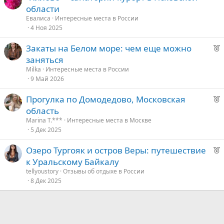
области
е
Евалиса
Интересные места в России
4 Ноя 2025
д
у
Р
Закаты на Белом море: чем еще можно
е
е
заняться
к
Milka
Интересные места в России
о
9 Май 2026
Р
Прогулка по Домодедово, Московская
е
е
область
к
д
Marina T.***
Интересные места в Москве
о
5 Дек 2025
у
е
Р
Озеро Тургояк и остров Веры: путешествие
е
е
к Уральскому Байкалу
к
д
tellyoustory
Отзывы об отдыхе в России
о
8 Дек 2025
у
е
е
д