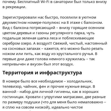
почему. Бесплатный Wi-Fi в санатории был только внизу
в рекреации.
Зарегистрировали нас быстро, поселили в уютном
двухместном номере-полулюкс на 8 этаже с балконом.
Вид с балкона потрясающий – внизу горящие осенним
цветом деревья и газоны регулярного парка, чуть
подальше зеленая шапка леса и поблескивающее
серебром озеро. А воздух!!! Свежий, чистый, настоянный
на сосновых запахах – кажется, его можно было резать
ножом или пить, как воду из хрустального ручья. В
первые дни даже голова немного кружилась – так
непривычен и вкусен был этот воздух.
Территория и инфраструктура​
В номере было все необходимое – холодильник,
телевизор, чайник, фен и прочие нужные вещи. В
ванной - набор для личной гигиены, как в хороших
гостиницах. Кровати с упругими матрасами, две разные
по размеру подушки (что для меня было немаловажно –
я сплю на совсем низкой), идеально чистое