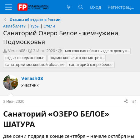
Вход
Регистрация
Отзывы об отдыхе в России
Авиабилеты
|
Туры
|
Отели
Санаторий Озеро Белое - жемчужина
Подмосковья
А
Д
Т
Verash08
3 Июн 2020
московская область где отдохнуть
в
а
е
отдых в подмосковье
подмосковье что посмотреть
т
т
г
санатории московской области
санаторий озеро белое
о
а
и
р
н
Verash08
т
а
е
ч
Участник
м
а
ы
л
а
3 Июн 2020
#1
Санаторий «ОЗЕРО БЕЛОЕ»
ШАТУРА​
Две осени подряд в конце сентября – начале октября мы