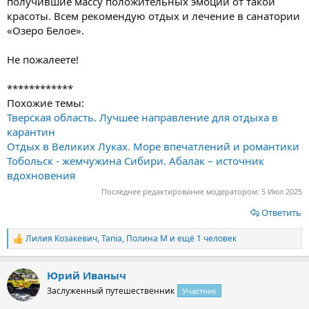
получившие массу положительных эмоций от такой
красоты. Всем рекомендую отдых и лечение в санатории
«Озеро Белое».
Не пожалеете!
************
Похожие темы:
Тверская область. Лучшее направление для отдыха в
карантин
Отдых в Великих Луках. Море впечатлений и романтики
Тобольск - жемчужина Сибири. Абалак – источник
вдохновения
Последнее редактирование модератором:
5 Июл 2025
Ответить
Лилия Козакевич
,
Tania
,
Полина М
и ещё 1 человек
Р
е
а
Юрий Иваныч
к
ц
Заслуженный путешественник
Участник
и