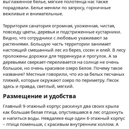
выглаженное белье, мягкие полотенца нас также
порадовали. Белье меняли по запросу, горничные
вежливые и внимательные.
Территория санатория огромная, ухоженная, чистая,
повсюду цветы, деревья и подстриженные кустарники.
Видно, что сотрудники с любовью ухаживают за
растениями. Большую часть территории занимает
настоящий смешанный лес из берез, сосен и елей. В лесу
проложены дорожки для терренкура и прогулок. А за
деревьями сверкает-переливается на солнце не очень
большое, но очень красивое озеро Белое. Почему такое
название? Местные говорили, что из-за белых песчаных
пляжей, которые окружают озеро по периметру. Песок
здесь и правда, светлый, мягкий.
Размещение и удобства​
Главный 9-этажный корпус раскинул два своих крыла
как большая белая птица, опустившаяся в лес отдохнуть
и напиться воды. Невдалеке еще один 6-этажный корпус
– птица поменьше, с красивым внутренним холлом. А